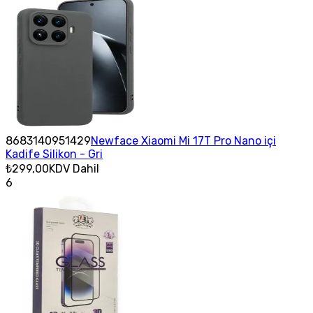
8683140951429
Newface Xiaomi Mi 17T Pro Nano içi
Kadife Silikon - Gri
₺299,00
KDV Dahil
6