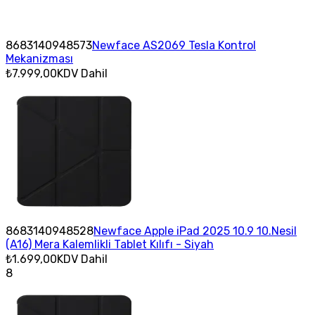
8683140948573
Newface AS2069 Tesla Kontrol
Mekanizması
₺7.999,00
KDV Dahil
8683140948528
Newface Apple iPad 2025 10.9 10.Nesil
(A16) Mera Kalemlikli Tablet Kılıfı - Siyah
₺1.699,00
KDV Dahil
8