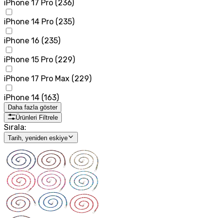
iPhone 17 Pro
(
236
)
iPhone 14 Pro
(
235
)
iPhone 16
(
235
)
iPhone 15 Pro
(
229
)
iPhone 17 Pro Max
(
229
)
iPhone 14
(
163
)
Daha fazla göster
Ürünleri Filtrele
Sırala:
Tarih, yeniden eskiye