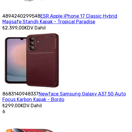
4894240299548
ESR Apple iPhone 17 Classic Hybrid
Magsafe Standlı Kapak - Tropical Paradise
₺2.399,00
KDV Dahil
8683140948337
Newface Samsung Galaxy A37 5G Auto
Focus Karbon Kapak - Bordo
₺299,00
KDV Dahil
6