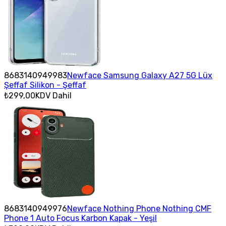
8683140949983
Newface Samsung Galaxy A27 5G Lüx
Şeffaf Silikon - Şeffaf
₺299,00
KDV Dahil
8683140949976
Newface Nothing Phone Nothing CMF
Phone 1 Auto Focus Karbon Kapak - Yeşil