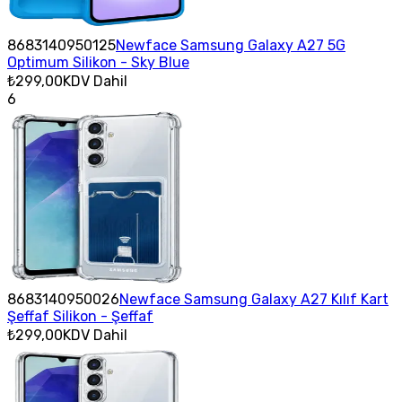
8683140950125
Newface Samsung Galaxy A27 5G
Optimum Silikon - Sky Blue
₺299,00
KDV Dahil
6
8683140950026
Newface Samsung Galaxy A27 Kılıf Kart
Şeffaf Silikon - Şeffaf
₺299,00
KDV Dahil