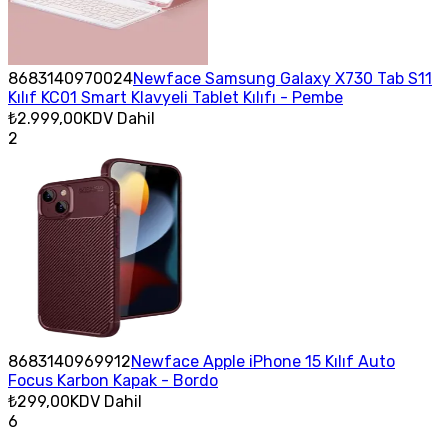
8683140970024
Newface Samsung Galaxy X730 Tab S11
Kılıf KC01 Smart Klavyeli Tablet Kılıfı - Pembe
₺2.999,00
KDV Dahil
2
8683140969912
Newface Apple iPhone 15 Kılıf Auto
Focus Karbon Kapak - Bordo
₺299,00
KDV Dahil
6