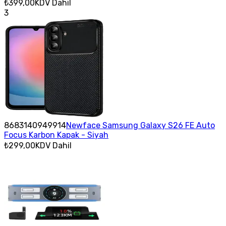
₺399,00
KDV Dahil
3
8683140949914
Newface Samsung Galaxy S26 FE Auto
Focus Karbon Kapak - Siyah
₺299,00
KDV Dahil