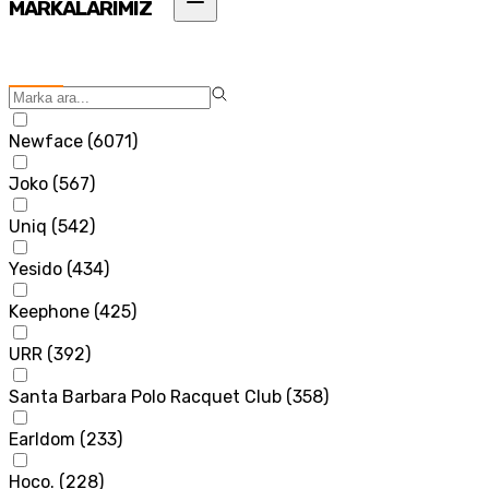
MARKALARIMIZ
Newface
(
6071
)
Joko
(
567
)
Uniq
(
542
)
Yesido
(
434
)
Keephone
(
425
)
URR
(
392
)
Santa Barbara Polo Racquet Club
(
358
)
Earldom
(
233
)
Hoco.
(
228
)