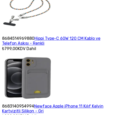
8684514969880
Hippi Type-C 60W 120 CM Kablo ve
Telefon Askısı - Renkli
₺799,00
KDV Dahil
8683140954994
Newface Apple iPhone 11 Kılıf Kelvin
Kartvizitli Silikon - Gri