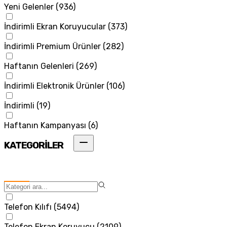
Yeni Gelenler
(
936
)
İndirimli Ekran Koruyucular
(
373
)
İndirimli Premium Ürünler
(
282
)
Haftanın Gelenleri
(
269
)
İndirimli Elektronik Ürünler
(
106
)
İndirimli
(
19
)
Haftanın Kampanyası
(
6
)
KATEGORİLER
Telefon Kılıfı
(
5494
)
Telefon Ekran Koruyucu
(
2109
)