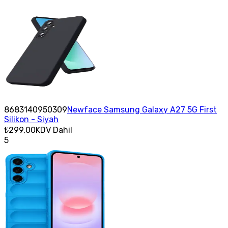
8683140950309
Newface Samsung Galaxy A27 5G First
Silikon - Siyah
₺299,00
KDV Dahil
5