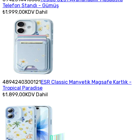
Telefon Standı - Gümüş
₺1.999,00
KDV Dahil
4894240300121
ESR Classic Manyetik Magsafe Kartlık -
Tropical Paradise
₺1.899,00
KDV Dahil