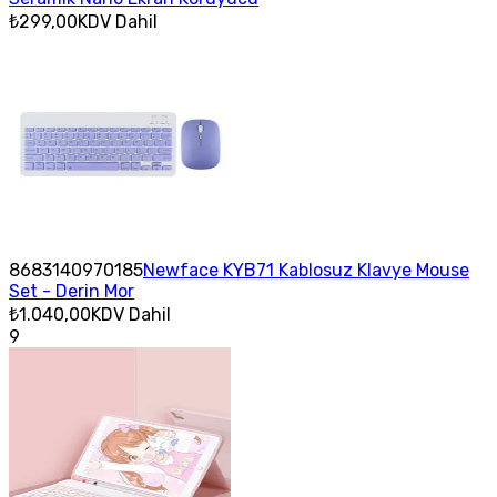
₺299,00
KDV Dahil
8683140970185
Newface KYB71 Kablosuz Klavye Mouse
Set - Derin Mor
₺1.040,00
KDV Dahil
9