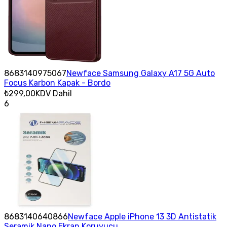
8683140975067
Newface Samsung Galaxy A17 5G Auto
Focus Karbon Kapak - Bordo
₺299,00
KDV Dahil
6
8683140640866
Newface Apple iPhone 13 3D Antistatik
Seramik Nano Ekran Koruyucu