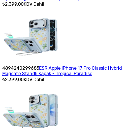
₺2.399,00
KDV Dahil
4894240299685
ESR Apple iPhone 17 Pro Classic Hybrid
Magsafe Standlı Kapak - Tropical Paradise
₺2.399,00
KDV Dahil