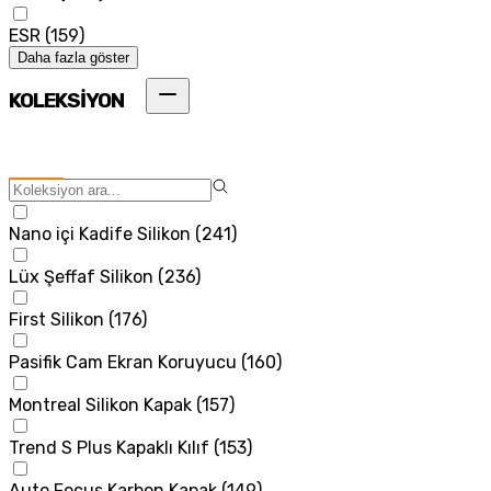
ESR
(
159
)
Daha fazla göster
KOLEKSİYON
Nano içi Kadife Silikon
(
241
)
Lüx Şeffaf Silikon
(
236
)
First Silikon
(
176
)
Pasifik Cam Ekran Koruyucu
(
160
)
Montreal Silikon Kapak
(
157
)
Trend S Plus Kapaklı Kılıf
(
153
)
Auto Focus Karbon Kapak
(
149
)