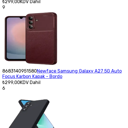
₺299,00
KDV Dahil
9
8683140951580
Newface Samsung Galaxy A27 5G Auto
Focus Karbon Kapak - Bordo
₺299,00
KDV Dahil
6