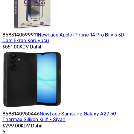
8683140599911
Newface Apple iPhone 14 Pro Bilvis 3D
Cam Ekran Koruyucu
₺551,00
KDV Dahil
8683140950446
Newface Samsung Galaxy A27 5G
Thermax Silikon Kılıf - Siyah
₺299,00
KDV Dahil
6