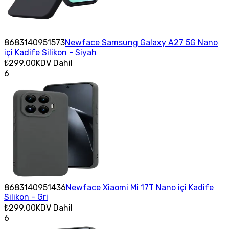
8683140951573
Newface Samsung Galaxy A27 5G Nano
içi Kadife Silikon - Siyah
₺299,00
KDV Dahil
6
8683140951436
Newface Xiaomi Mi 17T Nano içi Kadife
Silikon - Gri
₺299,00
KDV Dahil
6