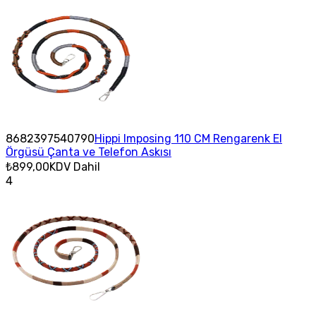
8682397540790
Hippi Imposing 110 CM Rengarenk El
Örgüsü Çanta ve Telefon Askısı
₺899,00
KDV Dahil
4