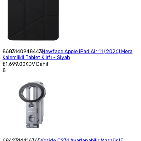
8683140948443
Newface Apple iPad Air 11 (2026) Mera
Kalemlikli Tablet Kılıfı - Siyah
₺1.699,00
KDV Dahil
8
6942314416365
Yesido C231 Ayarlanabilir Masaüstü