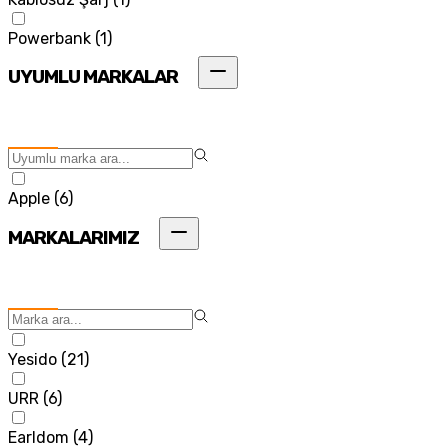
Powerbank
(
1
)
UYUMLU MARKALAR
Apple
(
6
)
MARKALARIMIZ
Yesido
(
21
)
URR
(
6
)
Earldom
(
4
)