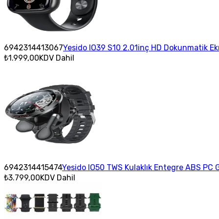
6942314413067
Yesido IO39 S10 2.01inç HD Dokunmatik Ekra
₺1.999,00
KDV Dahil
6942314415474
Yesido IO50 TWS Kulaklık Entegre ABS PC Gö
₺3.799,00
KDV Dahil