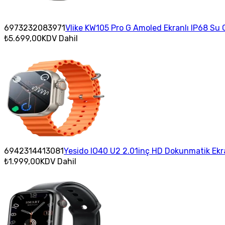
6973232083971
Vlike KW105 Pro G Amoled Ekranlı IP68 Su Ge
₺5.699,00
KDV Dahil
6942314413081
Yesido IO40 U2 2.01inç HD Dokunmatik Ekran
₺1.999,00
KDV Dahil