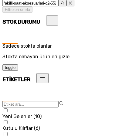
Filtreleri sıfırla
STOK DURUMU
Sadece stokta olanlar
Stokta olmayan ürünleri gizle
toggle
ETİKETLER
Yeni Gelenler
(
10
)
Kutulu Kılıflar
(
6
)