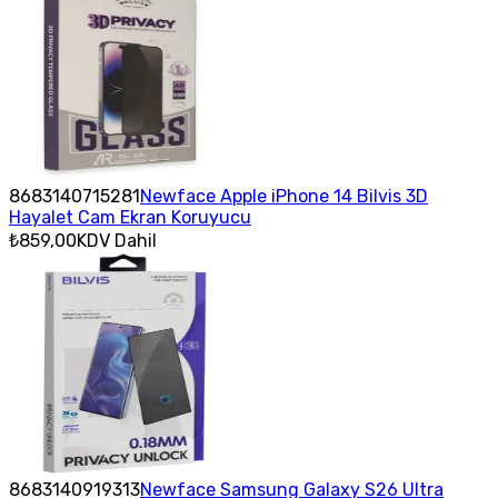
8683140715281
Newface Apple iPhone 14 Bilvis 3D
Hayalet Cam Ekran Koruyucu
₺859,00
KDV Dahil
8683140919313
Newface Samsung Galaxy S26 Ultra