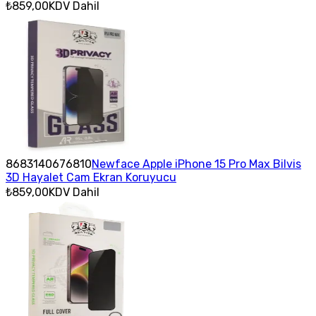
₺859,00
KDV Dahil
8683140676810
Newface Apple iPhone 15 Pro Max Bilvis
3D Hayalet Cam Ekran Koruyucu
₺859,00
KDV Dahil