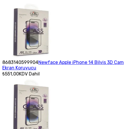
8683140599904
Newface Apple iPhone 14 Bilvis 3D Cam
Ekran Koruyucu
₺551,00
KDV Dahil