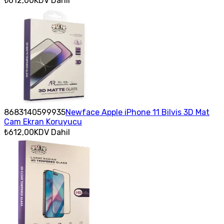
₺612,00
KDV Dahil
8683140599935
Newface Apple iPhone 11 Bilvis 3D Mat
Cam Ekran Koruyucu
₺612,00
KDV Dahil