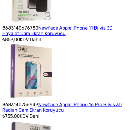
8683140676780
Newface Apple iPhone 11 Bilvis 3D
Hayalet Cam Ekran Koruyucu
₺859,00
KDV Dahil
8683140756949
Newface Apple iPhone 16 Pro Bilvis 3D
Radian Cam Ekran Koruyucu
₺735,00
KDV Dahil