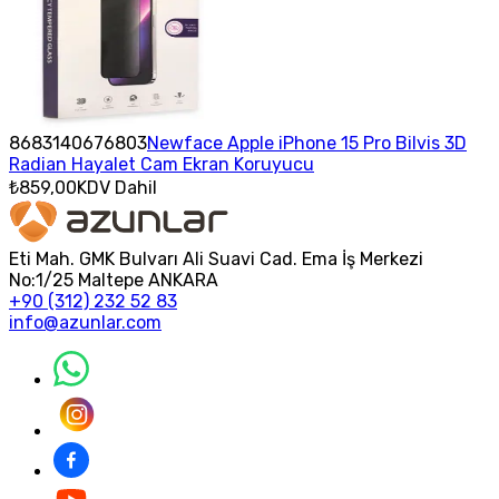
8683140676803
Newface Apple iPhone 15 Pro Bilvis 3D
Radian Hayalet Cam Ekran Koruyucu
₺859,00
KDV Dahil
Eti Mah. GMK Bulvarı Ali Suavi Cad. Ema İş Merkezi
No:1/25 Maltepe ANKARA
+90 (312) 232 52 83
info@azunlar.com