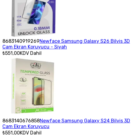
8683140919269
Newface Samsung Galaxy S26 Bilvis 3D
Cam Ekran Koruyucu - Siyah
₺551,00
KDV Dahil
8683140676858
Newface Samsung Galaxy S24 Bilvis 3D
Cam Ekran Koruyucu
₺551,00
KDV Dahil