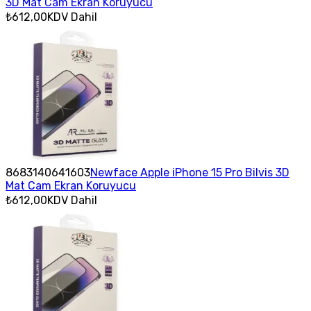
3D Mat Cam Ekran Koruyucu
₺612,00
KDV Dahil
8683140641603
Newface Apple iPhone 15 Pro Bilvis 3D
Mat Cam Ekran Koruyucu
₺612,00
KDV Dahil