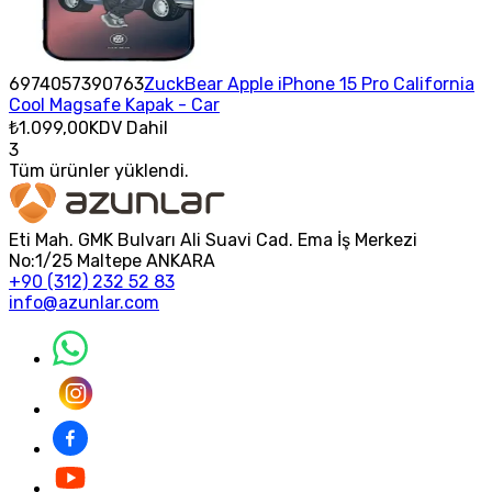
6974057390763
ZuckBear Apple iPhone 15 Pro California
Cool Magsafe Kapak - Car
₺1.099,00
KDV Dahil
3
Tüm ürünler yüklendi.
Eti Mah. GMK Bulvarı Ali Suavi Cad. Ema İş Merkezi
No:1/25 Maltepe ANKARA
+90 (312) 232 52 83
info@azunlar.com