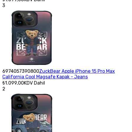
3
6974057390800
ZuckBear Apple iPhone 15 Pro Max
California Cool Magsafe Kapak - Jeans
₺1.099,00
KDV Dahil
2