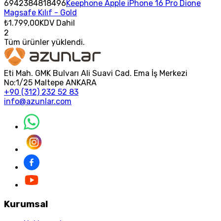
6942384818496
Keephone Apple iPhone 16 Pro Dione
Magsafe Kılıf - Gold
₺1.799,00
KDV Dahil
2
Tüm ürünler yüklendi.
Eti Mah. GMK Bulvarı Ali Suavi Cad. Ema İş Merkezi
No:1/25 Maltepe ANKARA
+90 (312) 232 52 83
info@azunlar.com
Kurumsal