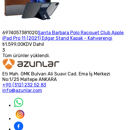
6974057381020
Santa Barbara Polo Racquet Club Apple
iPad Pro 11 (2021) Edgar Stand Kapak - Kahverengi
₺1.599,00
KDV Dahil
3
Tüm ürünler yüklendi.
Eti Mah. GMK Bulvarı Ali Suavi Cad. Ema İş Merkezi
No:1/25 Maltepe ANKARA
+90 (312) 232 52 83
info@azunlar.com