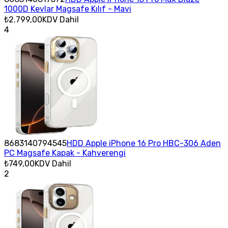
1000D Kevlar Magsafe Kılıf - Mavi
₺2.799,00
KDV Dahil
4
8683140794545
HDD Apple iPhone 16 Pro HBC-306 Aden
PC Magsafe Kapak - Kahverengi
₺749,00
KDV Dahil
2