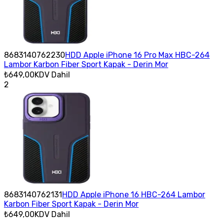
8683140762230
HDD Apple iPhone 16 Pro Max HBC-264
Lambor Karbon Fiber Sport Kapak - Derin Mor
₺649,00
KDV Dahil
2
8683140762131
HDD Apple iPhone 16 HBC-264 Lambor
Karbon Fiber Sport Kapak - Derin Mor
₺649,00
KDV Dahil