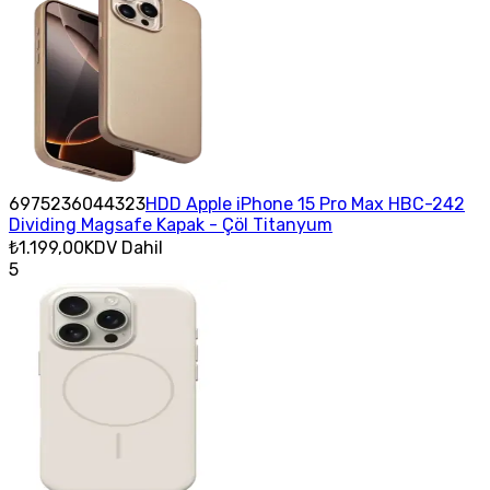
6975236044323
HDD Apple iPhone 15 Pro Max HBC-242
Dividing Magsafe Kapak - Çöl Titanyum
₺1.199,00
KDV Dahil
5