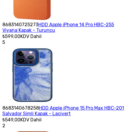
8683140725273
HDD Apple iPhone 14 Pro HBC-255
Viyana Kapak - Turuncu
₺599,00
KDV Dahil
5
8683140678258
HDD Apple iPhone 15 Pro Max HBC-201
Salvador Simli Kapak - Lacivert
₺549,00
KDV Dahil
2