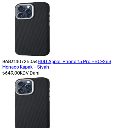
8683140726034
HDD Apple iPhone 15 Pro HBC-263
Monaco Kapak - Siyah
₺649,00
KDV Dahil