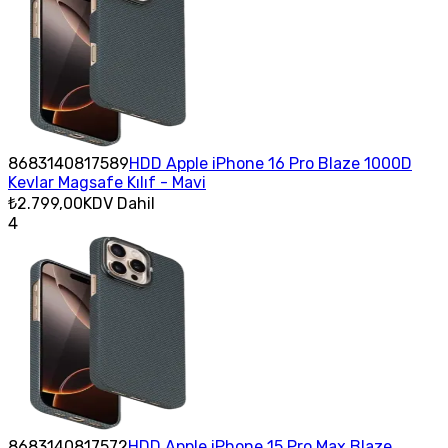
8683140817589
HDD Apple iPhone 16 Pro Blaze 1000D
Kevlar Magsafe Kılıf - Mavi
₺2.799,00
KDV Dahil
4
8683140817572
HDD Apple iPhone 15 Pro Max Blaze