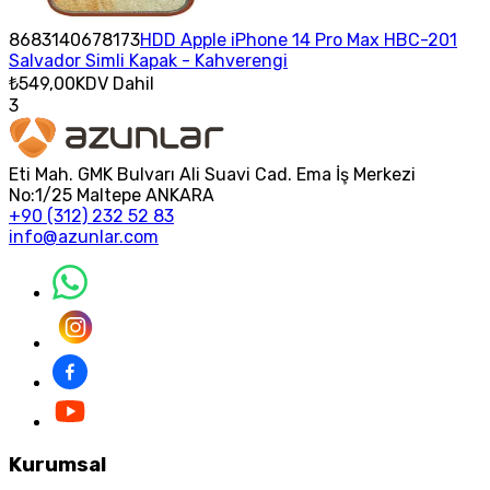
8683140678173
HDD Apple iPhone 14 Pro Max HBC-201
Salvador Simli Kapak - Kahverengi
₺549,00
KDV Dahil
3
Eti Mah. GMK Bulvarı Ali Suavi Cad. Ema İş Merkezi
No:1/25 Maltepe ANKARA
+90 (312) 232 52 83
info@azunlar.com
Kurumsal