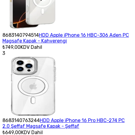
8683140794514
HDD Apple iPhone 16 HBC-306 Aden PC
Magsafe Kapak - Kahverengi
₺749,00
KDV Dahil
3
8683140763244
HDD Apple iPhone 16 Pro HBC-274 PC
2.0 Şeffaf Magsafe Kapak - Şeffaf
₺649,00
KDV Dahil