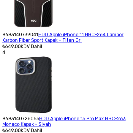
8683140739041
HDD Apple iPhone 11 HBC-264 Lambor
Karbon Fiber Sport Kapak - Titan Gri
₺649,00
KDV Dahil
4
8683140726065
HDD Apple iPhone 15 Pro Max HBC-263
Monaco Kapak - Siyah
₺649,00
KDV Dahil