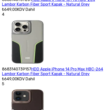
Lambor Karbon Fiber Sport Kapak - Natural Grey
₺649,00
KDV Dahil
4
8683140739157
HDD Apple iPhone 14 Pro Max HBC-264
Lambor Karbon Fiber Sport Kapak - Natural Grey
₺649,00
KDV Dahil
5