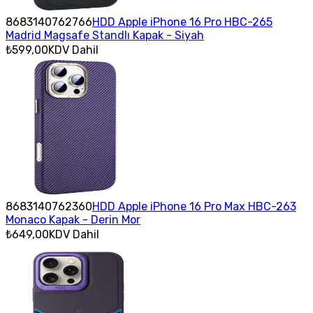
8683140762766
HDD Apple iPhone 16 Pro HBC-265
Madrid Magsafe Standlı Kapak - Siyah
₺599,00
KDV Dahil
8683140762360
HDD Apple iPhone 16 Pro Max HBC-263
Monaco Kapak - Derin Mor
₺649,00
KDV Dahil