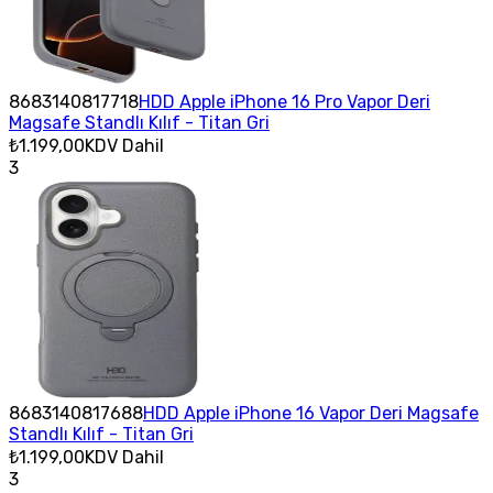
8683140817718
HDD Apple iPhone 16 Pro Vapor Deri
Magsafe Standlı Kılıf - Titan Gri
₺1.199,00
KDV Dahil
3
8683140817688
HDD Apple iPhone 16 Vapor Deri Magsafe
Standlı Kılıf - Titan Gri
₺1.199,00
KDV Dahil
3