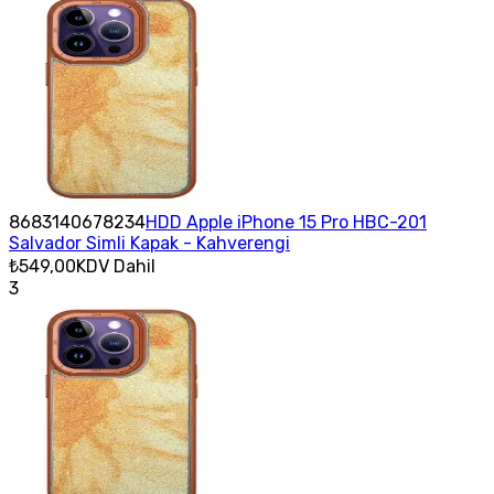
8683140678234
HDD Apple iPhone 15 Pro HBC-201
Salvador Simli Kapak - Kahverengi
₺549,00
KDV Dahil
3