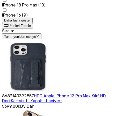
iPhone 18 Pro Max
(
10
)
iPhone 16
(
9
)
Daha fazla göster
Ürünleri Filtrele
Sırala:
Tarih, yeniden eskiye
8683140392857
HDD Apple iPhone 12 Pro Max Kılıf HD
Deri Kartvizitli Kapak - Lacivert
₺399,00
KDV Dahil