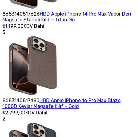
8683140817626
HDD Apple iPhone 14 Pro Max Vapor Deri
Magsafe Standlı Kılıf - Titan Gri
₺1.199,00
KDV Dahil
3
8683140817480
HDD Apple iPhone 16 Pro Max Blaze
1000D Kevlar Magsafe Kılıf - Gold
₺2.799,00
KDV Dahil
2