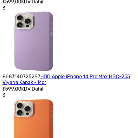
₺599,00
KDV Dahil
3
8683140725297
HDD Apple iPhone 14 Pro Max HBC-255
Viyana Kapak - Mor
₺599,00
KDV Dahil
3