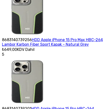
8683140739256
HDD Apple iPhone 15 Pro Max HBC-264
Lambor Karbon Fiber Sport Kapak - Natural Grey
₺649,00
KDV Dahil
5
8683140739201
HDD Apple iPhone 15 Pro HBC-264