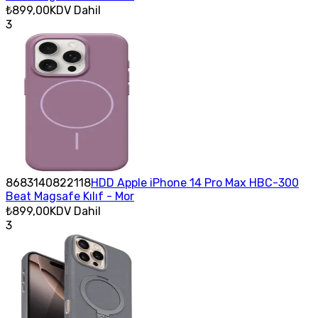
₺899,00
KDV Dahil
3
8683140822118
HDD Apple iPhone 14 Pro Max HBC-300
Beat Magsafe Kılıf - Mor
₺899,00
KDV Dahil
3