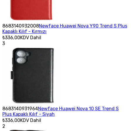
8683140932008
Newface Huawei Nova Y90 Trend S Plus
Kapaklı Kılıf - Kırmızı
₺336,00
KDV Dahil
3
8683140931964
Newface Huawei Nova 10 SE Trend S
Plus Kapaklı Kılıf - Siyah
₺336,00
KDV Dahil
2