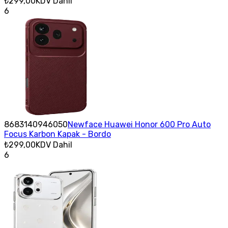
₺299,00
KDV Dahil
6
8683140946050
Newface Huawei Honor 600 Pro Auto
Focus Karbon Kapak - Bordo
₺299,00
KDV Dahil
6