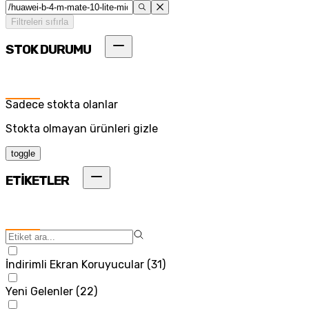
Filtreleri sıfırla
STOK DURUMU
Sadece stokta olanlar
Stokta olmayan ürünleri gizle
toggle
ETİKETLER
İndirimli Ekran Koruyucular
(
31
)
Yeni Gelenler
(
22
)