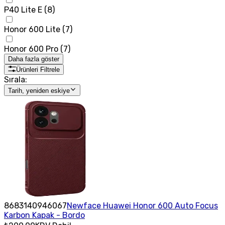
P40 Lite E
(
8
)
Honor 600 Lite
(
7
)
Honor 600 Pro
(
7
)
Daha fazla göster
Ürünleri Filtrele
Sırala:
Tarih, yeniden eskiye
8683140946067
Newface Huawei Honor 600 Auto Focus
Karbon Kapak - Bordo