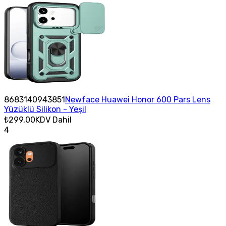
8683140943851
Newface Huawei Honor 600 Pars Lens
Yüzüklü Silikon - Yeşil
₺299,00
KDV Dahil
4