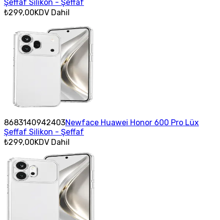
Şeffaf Silikon - Şeffaf
₺299,00
KDV Dahil
8683140942403
Newface Huawei Honor 600 Pro Lüx
Şeffaf Silikon - Şeffaf
₺299,00
KDV Dahil