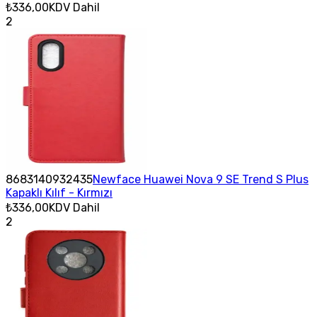
₺336,00
KDV Dahil
2
8683140932435
Newface Huawei Nova 9 SE Trend S Plus
Kapaklı Kılıf - Kırmızı
₺336,00
KDV Dahil
2