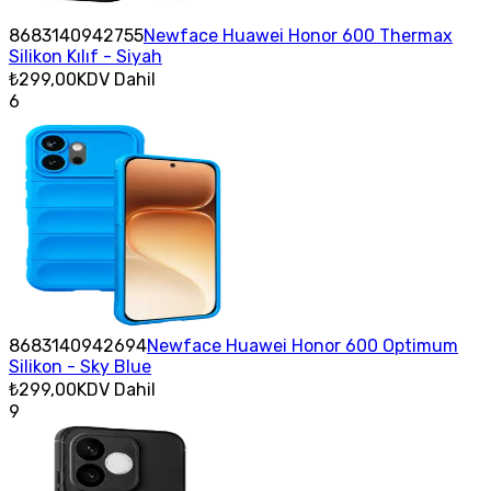
8683140942755
Newface Huawei Honor 600 Thermax
Silikon Kılıf - Siyah
₺299,00
KDV Dahil
6
8683140942694
Newface Huawei Honor 600 Optimum
Silikon - Sky Blue
₺299,00
KDV Dahil
9