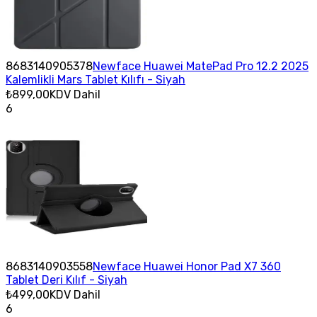
8683140905378
Newface Huawei MatePad Pro 12.2 2025
Kalemlikli Mars Tablet Kılıfı - Siyah
₺899,00
KDV Dahil
6
8683140903558
Newface Huawei Honor Pad X7 360
Tablet Deri Kılıf - Siyah
₺499,00
KDV Dahil
6