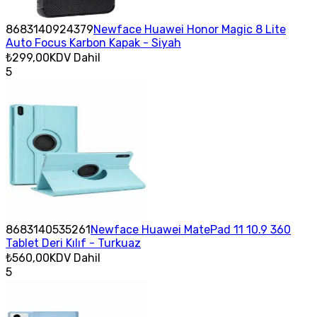
8683140924379
Newface Huawei Honor Magic 8 Lite
Auto Focus Karbon Kapak - Siyah
₺299,00
KDV Dahil
5
8683140535261
Newface Huawei MatePad 11 10.9 360
Tablet Deri Kılıf - Turkuaz
₺560,00
KDV Dahil
5