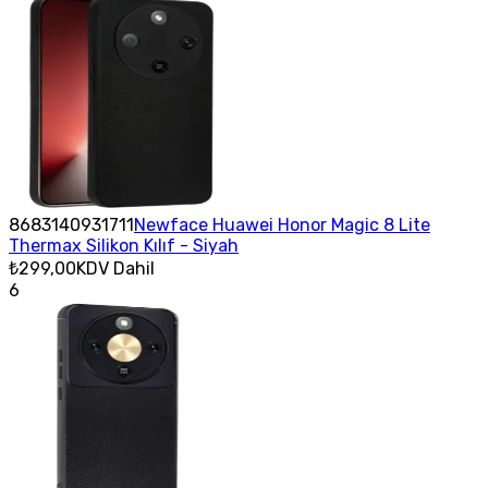
8683140931711
Newface Huawei Honor Magic 8 Lite
Thermax Silikon Kılıf - Siyah
₺299,00
KDV Dahil
6