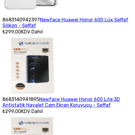
8683140942397
Newface Huawei Honor 600 Lüx Şeffaf
Silikon - Şeffaf
₺299,00
KDV Dahil
8683140941895
Newface Huawei Honor 600 Lite 3D
Antistatik Hayalet Cam Ekran Koruyucu - Şeffaf
₺299,00
KDV Dahil