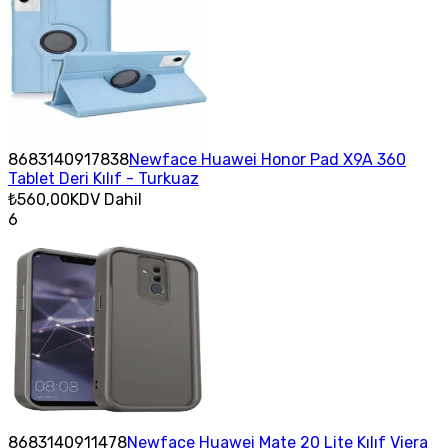
8683140917838
Newface Huawei Honor Pad X9A 360
Tablet Deri Kılıf - Turkuaz
₺560,00
KDV Dahil
6
8683140911478
Newface Huawei Mate 20 Lite Kılıf Viera