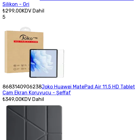
Silikon - Gri
₺299,00
KDV Dahil
5
8683140906238
Joko Huawei MatePad Air 11.5 HD Tablet
Cam Ekran Koruyucu - Şeffaf
₺349,00
KDV Dahil