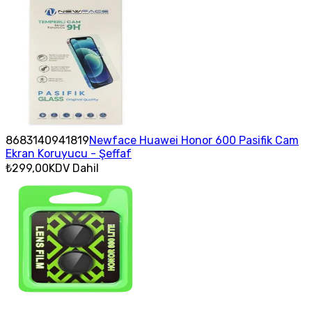
8683140941819
Newface Huawei Honor 600 Pasifik Cam
Ekran Koruyucu - Şeffaf
₺299,00
KDV Dahil