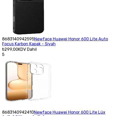
8683140942595
Newface Huawei Honor 600 Lite Auto
Focus Karbon Kapak - Siyah
₺299,00
KDV Dahil
5
8683140942410
Newface Huawei Honor 600 Lite Lüx