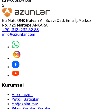
₺299,00
KDV Dahil
2
Eti Mah. GMK Bulvarı Ali Suavi Cad. Ema İş Merkezi
No:1/25 Maltepe ANKARA
+90 (312) 232 52 83
info@azunlar.com
Kurumsal
Hakkımızda
Yetkili Satıcılar
Mağazalarımız
Sıkça Sorulan Sorular