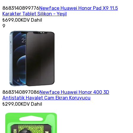
8683140899776
Newface Huawei Honor Pad X9 11.5
Karakter Tablet Silikon - Yeşil
₺699,00
KDV Dahil
9
8683140897086
Newface Huawei Honor 400 3D
Antistatik Hayalet Cam Ekran Koruyucu
₺299,00
KDV Dahil