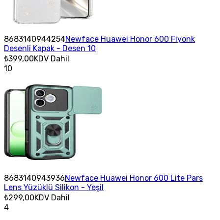
8683140944254
Newface Huawei Honor 600 Fiyonk
Desenli Kapak - Desen 10
₺399,00
KDV Dahil
10
8683140943936
Newface Huawei Honor 600 Lite Pars
Lens Yüzüklü Silikon - Yeşil
₺299,00
KDV Dahil
4