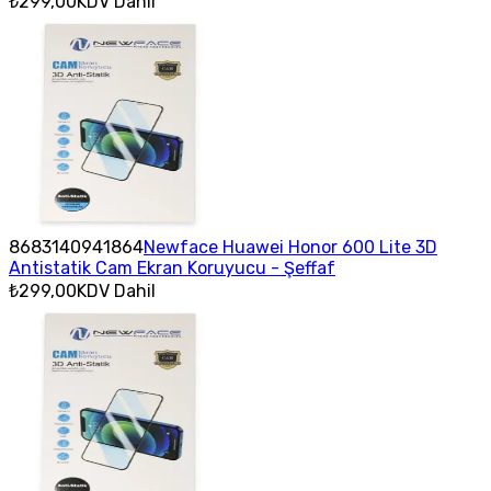
₺299,00
KDV Dahil
8683140941864
Newface Huawei Honor 600 Lite 3D
Antistatik Cam Ekran Koruyucu - Şeffaf
₺299,00
KDV Dahil