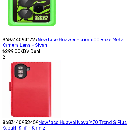
8683140941727
Newface Huawei Honor 600 Raze Metal
Kamera Lens - Siyah
₺299,00
KDV Dahil
2
8683140932459
Newface Huawei Nova Y70 Trend S Plus
Kapaklı Kılıf - Kırmızı