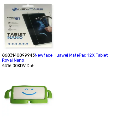
8683140899943
Newface Huawei MatePad 12X Tablet
Royal Nano
₺416,00
KDV Dahil