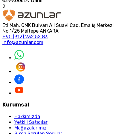
₺299,00
KDV Dahil
2
Eti Mah. GMK Bulvarı Ali Suavi Cad. Ema İş Merkezi
No:1/25 Maltepe ANKARA
+90 (312) 232 52 83
info@azunlar.com
Kurumsal
Hakkımızda
Yetkili Satıcılar
Mağazalarımız
Sıkça Sorulan Sorular