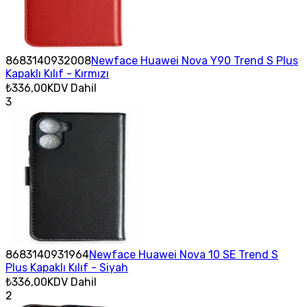
8683140932008
Newface Huawei Nova Y90 Trend S Plus
Kapaklı Kılıf - Kırmızı
₺336,00
KDV Dahil
3
8683140931964
Newface Huawei Nova 10 SE Trend S
Plus Kapaklı Kılıf - Siyah
₺336,00
KDV Dahil
2