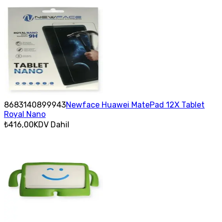
8683140899943
Newface Huawei MatePad 12X Tablet
Royal Nano
₺416,00
KDV Dahil