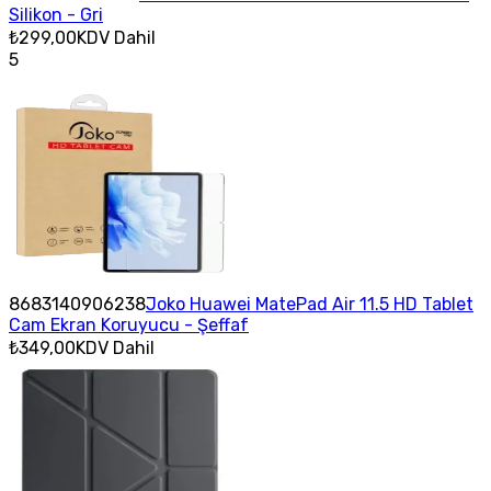
Silikon - Gri
₺299,00
KDV Dahil
5
8683140906238
Joko Huawei MatePad Air 11.5 HD Tablet
Cam Ekran Koruyucu - Şeffaf
₺349,00
KDV Dahil