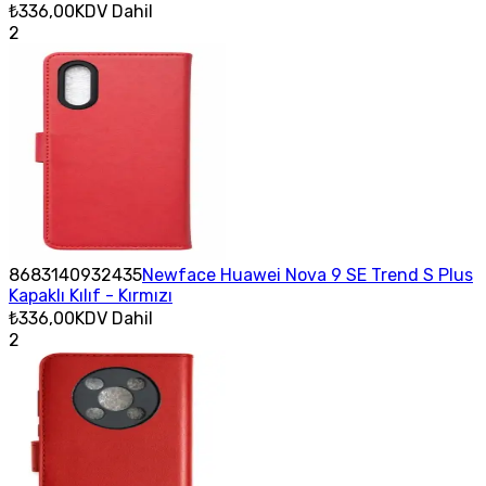
₺336,00
KDV Dahil
2
8683140932435
Newface Huawei Nova 9 SE Trend S Plus
Kapaklı Kılıf - Kırmızı
₺336,00
KDV Dahil
2