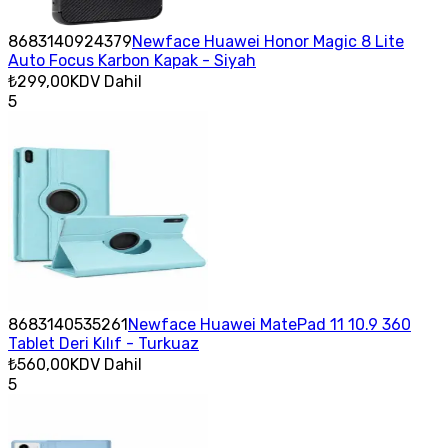
8683140924379
Newface Huawei Honor Magic 8 Lite
Auto Focus Karbon Kapak - Siyah
₺299,00
KDV Dahil
5
8683140535261
Newface Huawei MatePad 11 10.9 360
Tablet Deri Kılıf - Turkuaz
₺560,00
KDV Dahil
5