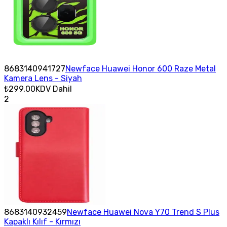
8683140941727
Newface Huawei Honor 600 Raze Metal
Kamera Lens - Siyah
₺299,00
KDV Dahil
2
8683140932459
Newface Huawei Nova Y70 Trend S Plus
Kapaklı Kılıf - Kırmızı