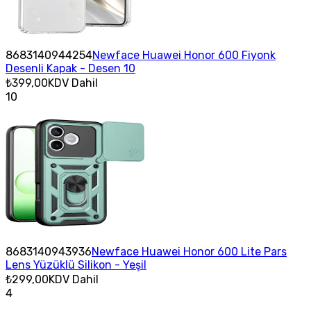
8683140944254
Newface Huawei Honor 600 Fiyonk
Desenli Kapak - Desen 10
₺399,00
KDV Dahil
10
8683140943936
Newface Huawei Honor 600 Lite Pars
Lens Yüzüklü Silikon - Yeşil
₺299,00
KDV Dahil
4