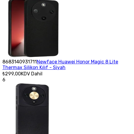
8683140931711
Newface Huawei Honor Magic 8 Lite
Thermax Silikon Kılıf - Siyah
₺299,00
KDV Dahil
6