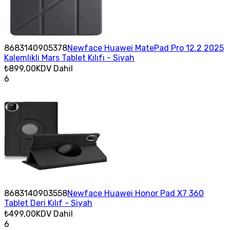
8683140905378
Newface Huawei MatePad Pro 12.2 2025
Kalemlikli Mars Tablet Kılıfı - Siyah
₺899,00
KDV Dahil
6
8683140903558
Newface Huawei Honor Pad X7 360
Tablet Deri Kılıf - Siyah
₺499,00
KDV Dahil
6