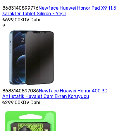
8683140899776
Newface Huawei Honor Pad X9 11.5
Karakter Tablet Silikon - Yeşil
₺699,00
KDV Dahil
9
8683140897086
Newface Huawei Honor 400 3D
Antistatik Hayalet Cam Ekran Koruyucu
₺299,00
KDV Dahil