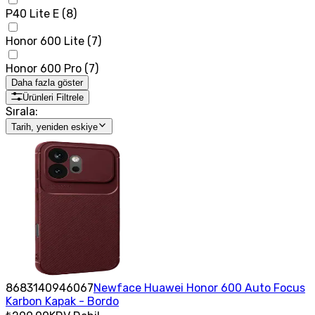
P40 Lite E
(
8
)
Honor 600 Lite
(
7
)
Honor 600 Pro
(
7
)
Daha fazla göster
Ürünleri Filtrele
Sırala:
Tarih, yeniden eskiye
8683140946067
Newface Huawei Honor 600 Auto Focus
Karbon Kapak - Bordo