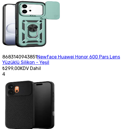
8683140943851
Newface Huawei Honor 600 Pars Lens
Yüzüklü Silikon - Yeşil
₺299,00
KDV Dahil
4