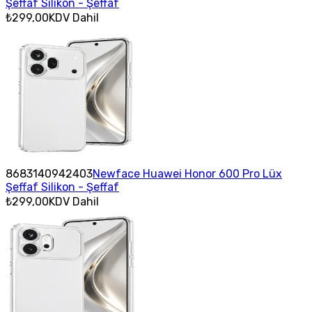
Şeffaf Silikon - Şeffaf
₺299,00
KDV Dahil
8683140942403
Newface Huawei Honor 600 Pro Lüx
Şeffaf Silikon - Şeffaf
₺299,00
KDV Dahil