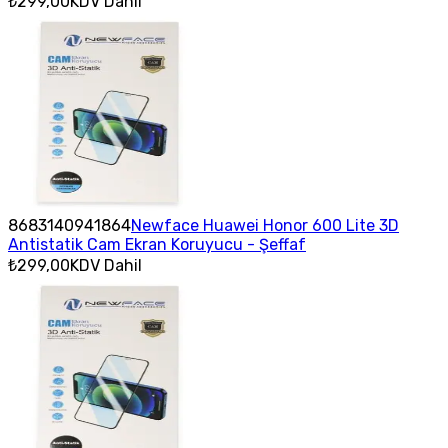
₺299,00
KDV Dahil
8683140941864
Newface Huawei Honor 600 Lite 3D
Antistatik Cam Ekran Koruyucu - Şeffaf
₺299,00
KDV Dahil