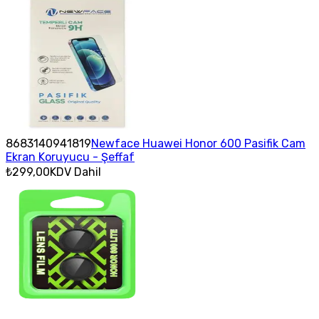
8683140941819
Newface Huawei Honor 600 Pasifik Cam
Ekran Koruyucu - Şeffaf
₺299,00
KDV Dahil