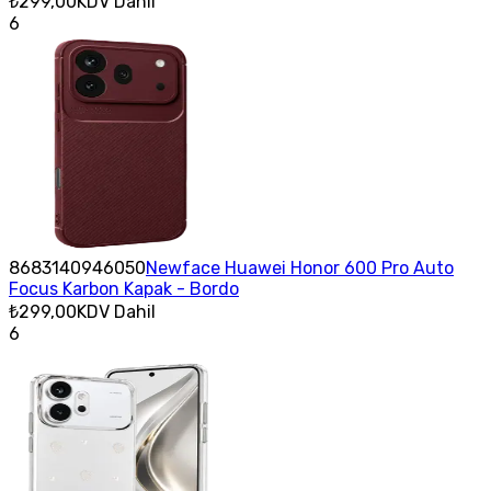
₺299,00
KDV Dahil
6
8683140946050
Newface Huawei Honor 600 Pro Auto
Focus Karbon Kapak - Bordo
₺299,00
KDV Dahil
6