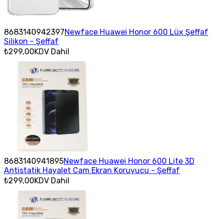
8683140942397
Newface Huawei Honor 600 Lüx Şeffaf
Silikon - Şeffaf
₺299,00
KDV Dahil
8683140941895
Newface Huawei Honor 600 Lite 3D
Antistatik Hayalet Cam Ekran Koruyucu - Şeffaf
₺299,00
KDV Dahil