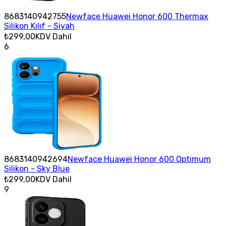
8683140942755
Newface Huawei Honor 600 Thermax
Silikon Kılıf - Siyah
₺299,00
KDV Dahil
6
8683140942694
Newface Huawei Honor 600 Optimum
Silikon - Sky Blue
₺299,00
KDV Dahil
9