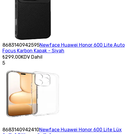
8683140942595
Newface Huawei Honor 600 Lite Auto
Focus Karbon Kapak - Siyah
₺299,00
KDV Dahil
5
8683140942410
Newface Huawei Honor 600 Lite Lüx