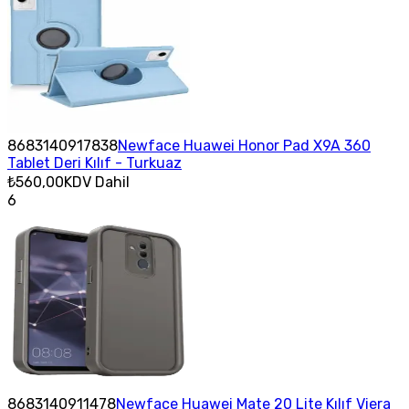
8683140917838
Newface Huawei Honor Pad X9A 360
Tablet Deri Kılıf - Turkuaz
₺560,00
KDV Dahil
6
8683140911478
Newface Huawei Mate 20 Lite Kılıf Viera