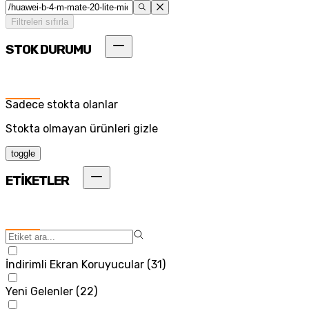
Filtreleri sıfırla
STOK DURUMU
Sadece stokta olanlar
Stokta olmayan ürünleri gizle
toggle
ETİKETLER
İndirimli Ekran Koruyucular
(
31
)
Yeni Gelenler
(
22
)