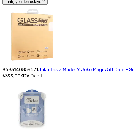
Tarih, yeniden eskiye
8683140859671
Joko Tesla Model Y Joko Magic 5D Cam - S
₺399,00
KDV Dahil