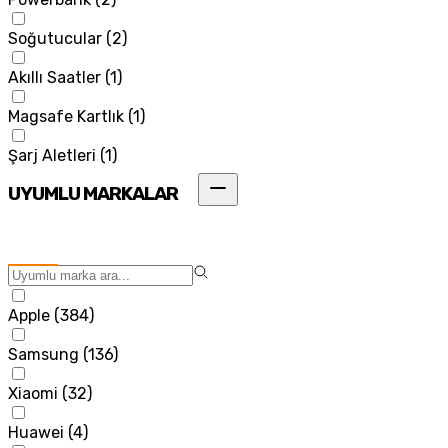
Soğutucular
(
2
)
Akıllı Saatler
(
1
)
Magsafe Kartlık
(
1
)
Şarj Aletleri
(
1
)
UYUMLU MARKALAR
Apple
(
384
)
Samsung
(
136
)
Xiaomi
(
32
)
Huawei
(
4
)