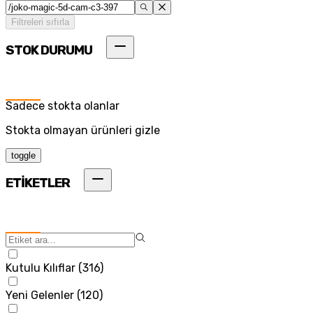
Filtreleri sıfırla
STOK DURUMU
Sadece stokta olanlar
Stokta olmayan ürünleri gizle
toggle
ETİKETLER
Kutulu Kılıflar
(
316
)
Yeni Gelenler
(
120
)