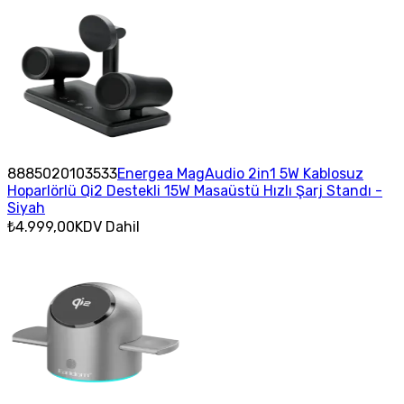
8885020103533
Energea MagAudio 2in1 5W Kablosuz
Hoparlörlü Qi2 Destekli 15W Masaüstü Hızlı Şarj Standı -
Siyah
₺4.999,00
KDV Dahil