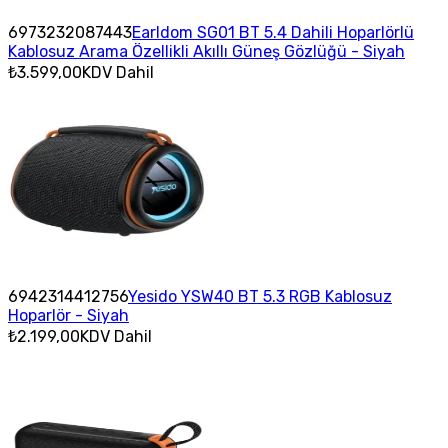
6973232087443
Earldom SG01 BT 5.4 Dahili Hoparlörlü
Kablosuz Arama Özellikli Akıllı Güneş Gözlüğü - Siyah
₺3.599,00
KDV Dahil
6942314412756
Yesido YSW40 BT 5.3 RGB Kablosuz
Hoparlör - Siyah
₺2.199,00
KDV Dahil