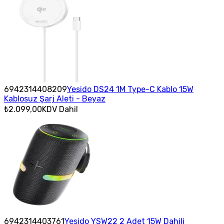
6942314408209
Yesido DS24 1M Type-C Kablo 15W
Kablosuz Şarj Aleti - Beyaz
₺2.099,00
KDV Dahil
6942314403761
Yesido YSW22 2 Adet 15W Dahili