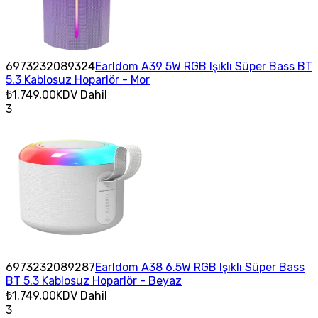
6973232089324
Earldom A39 5W RGB Işıklı Süper Bass BT
5.3 Kablosuz Hoparlör - Mor
₺1.749,00
KDV Dahil
3
6973232089287
Earldom A38 6.5W RGB Işıklı Süper Bass
BT 5.3 Kablosuz Hoparlör - Beyaz
₺1.749,00
KDV Dahil
3