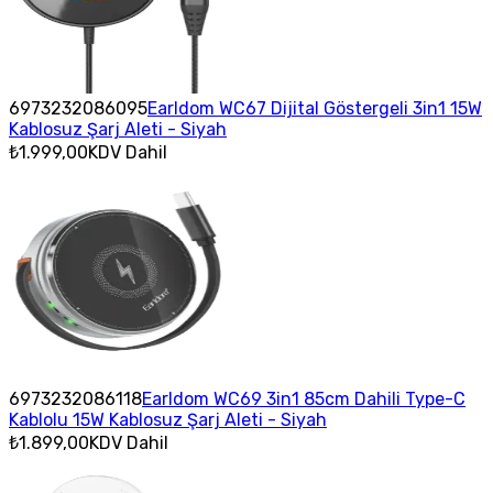
6973232086095
Earldom WC67 Dijital Göstergeli 3in1 15W
Kablosuz Şarj Aleti - Siyah
₺1.999,00
KDV Dahil
6973232086118
Earldom WC69 3in1 85cm Dahili Type-C
Kablolu 15W Kablosuz Şarj Aleti - Siyah
₺1.899,00
KDV Dahil