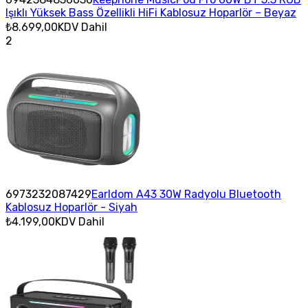
Işıklı Yüksek Bass Özellikli HiFi Kablosuz Hoparlör – Beyaz
₺8.699,00
KDV Dahil
2
6973232087429
Earldom A43 30W Radyolu Bluetooth
Kablosuz Hoparlör - Siyah
₺4.199,00
KDV Dahil