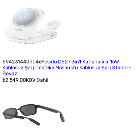
6942314409046
Yesido DS27 3in1 Katlanabilir 15W
Kablosuz Şarj Destekli Masaüstü Kablosuz Şarj Standı -
Beyaz
₺2.549,00
KDV Dahil