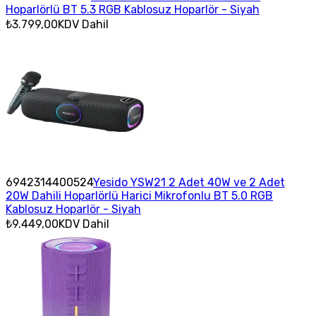
Hoparlörlü BT 5.3 RGB Kablosuz Hoparlör - Siyah
₺3.799,00
KDV Dahil
6942314400524
Yesido YSW21 2 Adet 40W ve 2 Adet
20W Dahili Hoparlörlü Harici Mikrofonlu BT 5.0 RGB
Kablosuz Hoparlör - Siyah
₺9.449,00
KDV Dahil