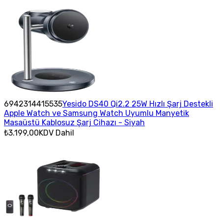
6942314415535
Yesido DS40 Qi2.2 25W Hızlı Şarj Destekli
Apple Watch ve Samsung Watch Uyumlu Manyetik
Masaüstü Kablosuz Şarj Cihazı - Siyah
₺3.199,00
KDV Dahil