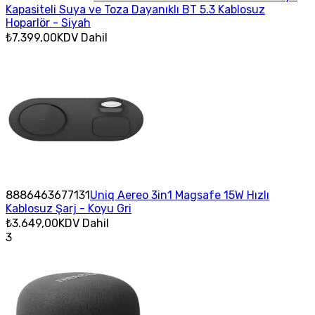
Kapasiteli Suya ve Toza Dayanıklı BT 5.3 Kablosuz
Hoparlör - Siyah
₺7.399,00
KDV Dahil
8886463677131
Uniq Aereo 3in1 Magsafe 15W Hızlı
Kablosuz Şarj - Koyu Gri
₺3.649,00
KDV Dahil
3