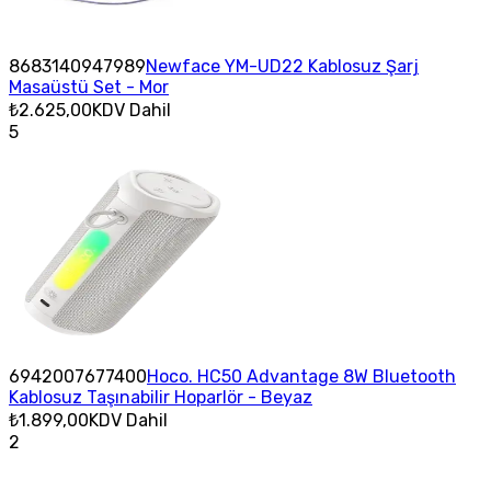
8683140947989
Newface YM-UD22 Kablosuz Şarj
Masaüstü Set - Mor
₺2.625,00
KDV Dahil
5
6942007677400
Hoco. HC50 Advantage 8W Bluetooth
Kablosuz Taşınabilir Hoparlör - Beyaz
₺1.899,00
KDV Dahil
2