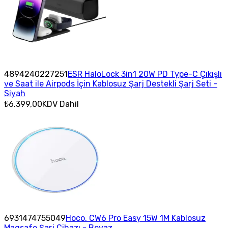
4894240227251
ESR HaloLock 3in1 20W PD Type-C Çıkışlı
ve Saat ile Airpods İçin Kablosuz Şarj Destekli Şarj Seti -
Siyah
₺6.399,00
KDV Dahil
6931474755049
Hoco. CW6 Pro Easy 15W 1M Kablosuz
Magsafe Şarj Cihazı - Beyaz