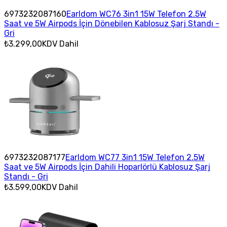
6973232087160
Earldom WC76 3in1 15W Telefon 2.5W
Saat ve 5W Airpods İçin Dönebilen Kablosuz Şarj Standı -
Gri
₺3.299,00
KDV Dahil
6973232087177
Earldom WC77 3in1 15W Telefon 2.5W
Saat ve 5W Airpods İçin Dahili Hoparlörlü Kablosuz Şarj
Standı - Gri
₺3.599,00
KDV Dahil