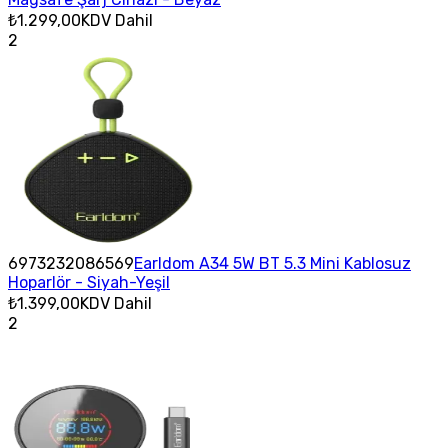
₺1.299,00
KDV Dahil
2
6973232086569
Earldom A34 5W BT 5.3 Mini Kablosuz
Hoparlör - Siyah-Yeşil
₺1.399,00
KDV Dahil
2