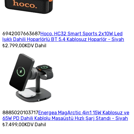
6942007663687
Hoco. HC32 Smart Sports 2x10W Led
Işıklı Dahili Hoparlörlü BT 5.4 Kablosuz Hoparlör - Siyah
₺2.799,00
KDV Dahil
8885020103717
Energea MagArctic 4in1 15W Kablosuz ve
65W PD Dahili Kablolu Masaüstü Hızlı Şarj Standı - Siyah
₺7.499,00
KDV Dahil