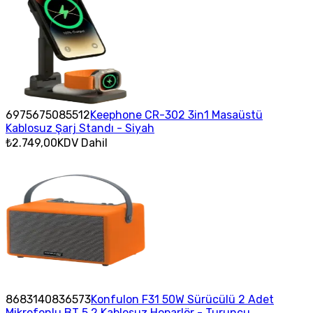
6975675085512
Keephone CR-302 3in1 Masaüstü
Kablosuz Şarj Standı - Siyah
₺2.749,00
KDV Dahil
8683140836573
Konfulon F31 50W Sürücülü 2 Adet
Mikrofonlu BT 5.2 Kablosuz Hoparlör - Turuncu