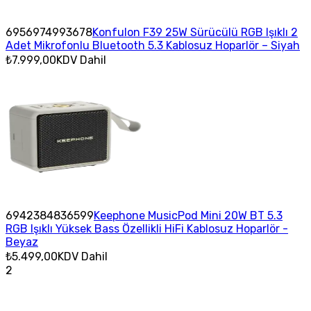
6956974993678
Konfulon F39 25W Sürücülü RGB Işıklı 2
Adet Mikrofonlu Bluetooth 5.3 Kablosuz Hoparlör – Siyah
₺7.999,00
KDV Dahil
6942384836599
Keephone MusicPod Mini 20W BT 5.3
RGB Işıklı Yüksek Bass Özellikli HiFi Kablosuz Hoparlör -
Beyaz
₺5.499,00
KDV Dahil
2