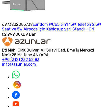
6973232085739
Earldom WC65 3in1 15W Telefon 2.5W
Saat ve 5W Airpods İçin Kablosuz Şarj Standı - Gri
₺2.999,00
KDV Dahil
Eti Mah. GMK Bulvarı Ali Suavi Cad. Ema İş Merkezi
No:1/25 Maltepe ANKARA
+90 (312) 232 52 83
info@azunlar.com