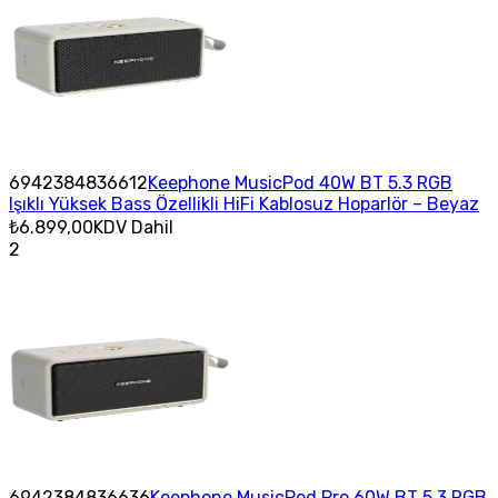
6942384836612
Keephone MusicPod 40W BT 5.3 RGB
Işıklı Yüksek Bass Özellikli HiFi Kablosuz Hoparlör – Beyaz
₺6.899,00
KDV Dahil
2
6942384836636
Keephone MusicPod Pro 60W BT 5.3 RGB