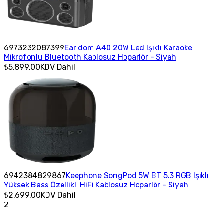
6973232087399
Earldom A40 20W Led Işıklı Karaoke
Mikrofonlu Bluetooth Kablosuz Hoparlör - Siyah
₺5.899,00
KDV Dahil
6942384829867
Keephone SongPod 5W BT 5.3 RGB Işıklı
Yüksek Bass Özellikli HiFi Kablosuz Hoparlör - Siyah
₺2.699,00
KDV Dahil
2