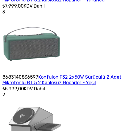
₺7.999,00
KDV Dahil
3
8683140836597
Konfulon F32 2x50W Sürücülü 2 Adet
Mikrofonlu BT 5.2 Kablosuz Hoparlör - Yeşil
₺5.999,00
KDV Dahil
2