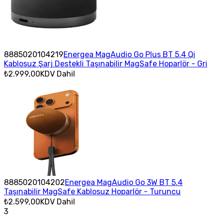
8885020104219
Energea MagAudio Go Plus BT 5.4 Qi
Kablosuz Şarj Destekli Taşınabilir MagSafe Hoparlör - Gri
₺2.999,00
KDV Dahil
8885020104202
Energea MagAudio Go 3W BT 5.4
Taşınabilir MagSafe Kablosuz Hoparlör - Turuncu
₺2.599,00
KDV Dahil
3