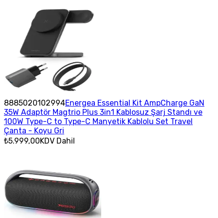
8885020102994
Energea Essential Kit AmpCharge GaN
35W Adaptör Magtrio Plus 3in1 Kablosuz Şarj Standı ve
100W Type-C to Type-C Manyetik Kablolu Set Travel
Çanta - Koyu Gri
₺5.999,00
KDV Dahil