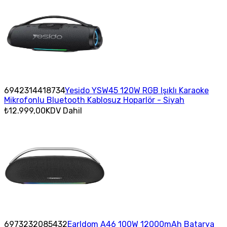
6942314418734
Yesido YSW45 120W RGB Işıklı Karaoke
Mikrofonlu Bluetooth Kablosuz Hoparlör - Siyah
₺12.999,00
KDV Dahil
6973232085432
Earldom A46 100W 12000mAh Batarya