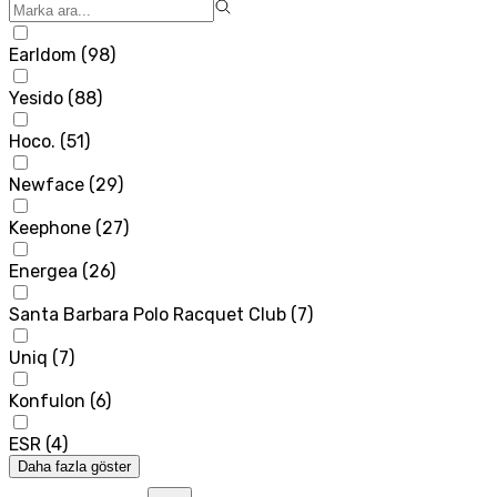
Earldom
(
98
)
Yesido
(
88
)
Hoco.
(
51
)
Newface
(
29
)
Keephone
(
27
)
Energea
(
26
)
Santa Barbara Polo Racquet Club
(
7
)
Uniq
(
7
)
Konfulon
(
6
)
ESR
(
4
)
Daha fazla göster