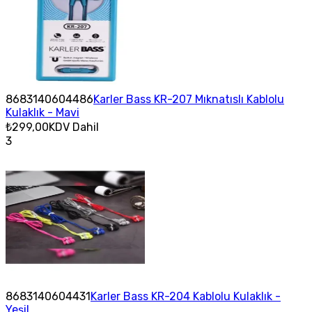
8683140604486
Karler Bass KR-207 Mıknatıslı Kablolu
Kulaklık - Mavi
₺299,00
KDV Dahil
3
8683140604431
Karler Bass KR-204 Kablolu Kulaklık -
Yeşil