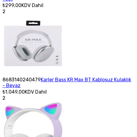
₺299,00
KDV Dahil
2
8683140240479
Karler Bass KR Max BT Kablosuz Kulaklık
- Beyaz
₺1.049,00
KDV Dahil
2