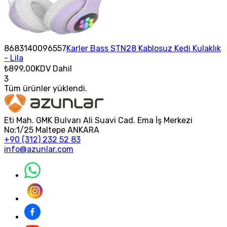
8683140096557
Karler Bass STN28 Kablosuz Kedi Kulaklık
- Lila
₺899,00
KDV Dahil
3
Tüm ürünler yüklendi.
Eti Mah. GMK Bulvarı Ali Suavi Cad. Ema İş Merkezi
No:1/25 Maltepe ANKARA
+90 (312) 232 52 83
info@azunlar.com