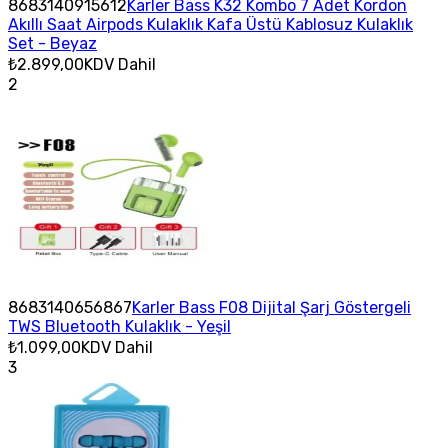
8683140915612
Karler Bass K32 Kombo 7 Adet Kordon
Akıllı Saat Airpods Kulaklık Kafa Üstü Kablosuz Kulaklık
Set - Beyaz
₺2.899,00
KDV Dahil
2
8683140656867
Karler Bass F08 Dijital Şarj Göstergeli
TWS Bluetooth Kulaklık - Yeşil
₺1.099,00
KDV Dahil
3