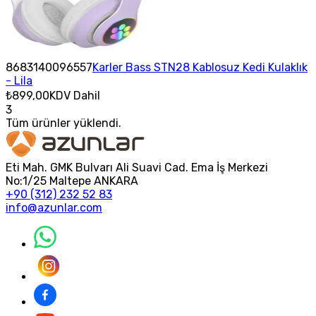
8683140096557
Karler Bass STN28 Kablosuz Kedi Kulaklık
- Lila
₺899,00
KDV Dahil
3
Tüm ürünler yüklendi.
Eti Mah. GMK Bulvarı Ali Suavi Cad. Ema İş Merkezi
No:1/25 Maltepe ANKARA
+90 (312) 232 52 83
info@azunlar.com