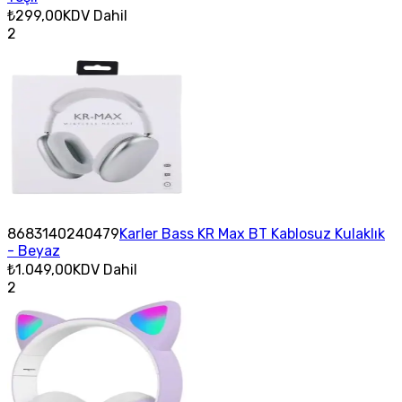
₺299,00
KDV Dahil
2
8683140240479
Karler Bass KR Max BT Kablosuz Kulaklık
- Beyaz
₺1.049,00
KDV Dahil
2