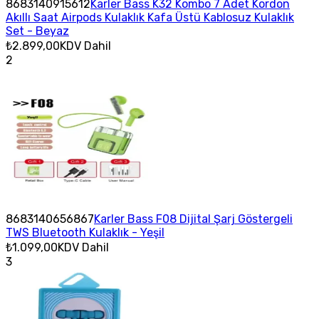
8683140915612
Karler Bass K32 Kombo 7 Adet Kordon
Akıllı Saat Airpods Kulaklık Kafa Üstü Kablosuz Kulaklık
Set - Beyaz
₺2.899,00
KDV Dahil
2
8683140656867
Karler Bass F08 Dijital Şarj Göstergeli
TWS Bluetooth Kulaklık - Yeşil
₺1.099,00
KDV Dahil
3