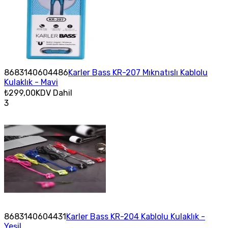
8683140604486
Karler Bass KR-207 Mıknatıslı Kablolu
Kulaklık - Mavi
₺299,00
KDV Dahil
3
8683140604431
Karler Bass KR-204 Kablolu Kulaklık -
Yeşil