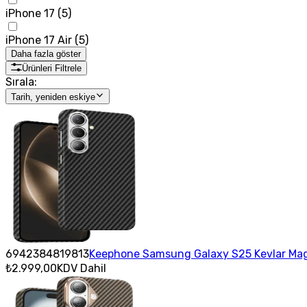
iPhone 17
(
5
)
iPhone 17 Air
(
5
)
Daha fazla göster
Ürünleri Filtrele
Sırala:
Tarih, yeniden eskiye
6942384819813
Keephone Samsung Galaxy S25 Kevlar Mags
₺2.999,00
KDV Dahil