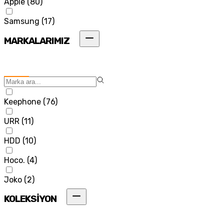
Apple
(
80
)
Samsung
(
17
)
MARKALARIMIZ
Keephone
(
76
)
URR
(
11
)
HDD
(
10
)
Hoco.
(
4
)
Joko
(
2
)
KOLEKSİYON