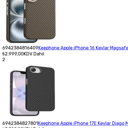
6942384816409
Keephone Apple iPhone 16 Kevlar Magsafe 
₺2.999,00
KDV Dahil
2
6942384827801
Keephone Apple iPhone 17E Kevlar Diago M