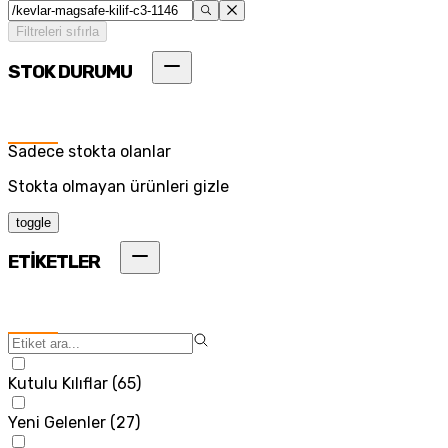
Filtreleri sıfırla
STOK DURUMU
Sadece stokta olanlar
Stokta olmayan ürünleri gizle
toggle
ETİKETLER
Kutulu Kılıflar
(
65
)
Yeni Gelenler
(
27
)