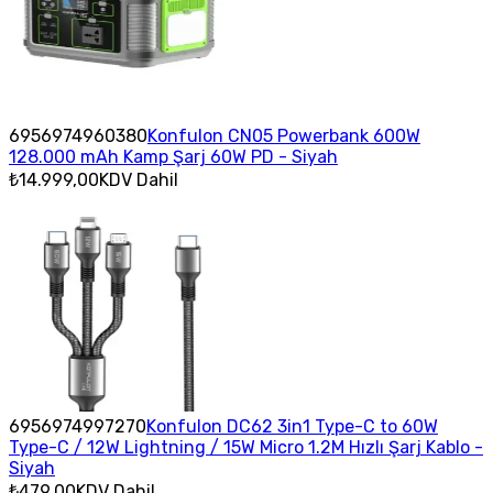
6956974960380
Konfulon CN05 Powerbank 600W
128.000 mAh Kamp Şarj 60W PD - Siyah
₺14.999,00
KDV Dahil
6956974997270
Konfulon DC62 3in1 Type-C to 60W
Type-C / 12W Lightning / 15W Micro 1.2M Hızlı Şarj Kablo -
Siyah
₺479,00
KDV Dahil