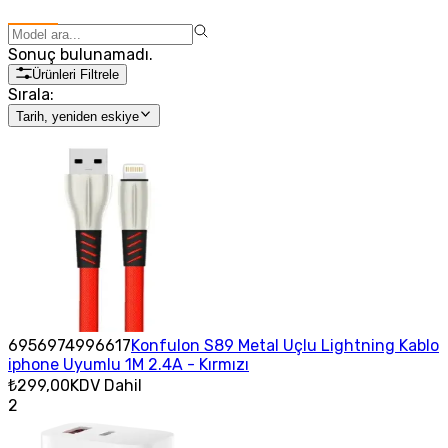
Sonuç bulunamadı.
Ürünleri Filtrele
Sırala:
Tarih, yeniden eskiye
6956974996617
Konfulon S89 Metal Uçlu Lightning Kablo
iphone Uyumlu 1M 2.4A - Kırmızı
₺299,00
KDV Dahil
2