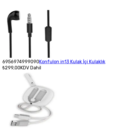
6956974999090
Konfulon in13 Kulak İçi Kulaklık
₺299,00
KDV Dahil