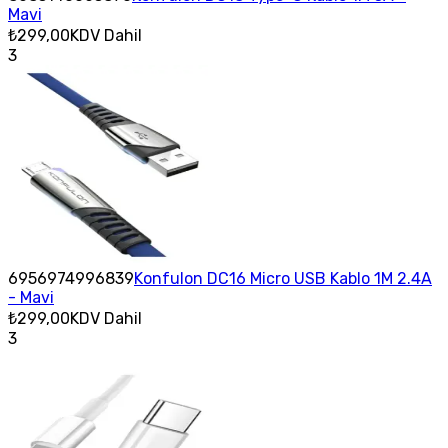
Mavi
₺299,00
KDV Dahil
3
6956974996839
Konfulon DC16 Micro USB Kablo 1M 2.4A
- Mavi
₺299,00
KDV Dahil
3