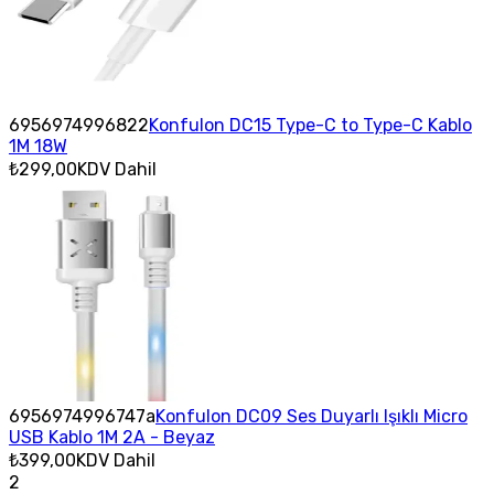
6956974996822
Konfulon DC15 Type-C to Type-C Kablo
1M 18W
₺299,00
KDV Dahil
6956974996747a
Konfulon DC09 Ses Duyarlı Işıklı Micro
USB Kablo 1M 2A - Beyaz
₺399,00
KDV Dahil
2