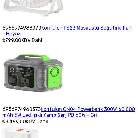
6956974988070
Konfulon FS23 Masaüstü Soğutma Fanı
- Beyaz
₺799,00
KDV Dahil
6956974960373
Konfulon CN04 Powerbank 300W 60.000
mAh 5W Led Işıklı Kamp Şarj PD 60W - Gri
₺8.499,00
KDV Dahil