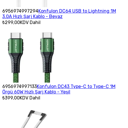
6956974997294
Konfulon DC64 USB to Lightning 1M
3.0A Hızlı Şarj Kablo - Beyaz
₺299,00
KDV Dahil
6956974997133
Konfulon DC43 Type-C to Type-C 1M
Örgü 60W Hızlı Şarj Kablo - Yeşil
₺399,00
KDV Dahil