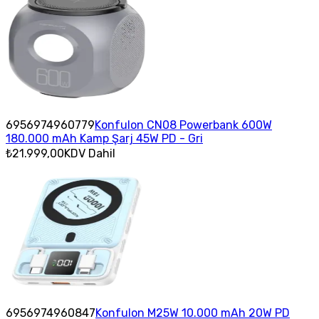
6956974960779
Konfulon CN08 Powerbank 600W
180.000 mAh Kamp Şarj 45W PD - Gri
₺21.999,00
KDV Dahil
6956974960847
Konfulon M25W 10.000 mAh 20W PD