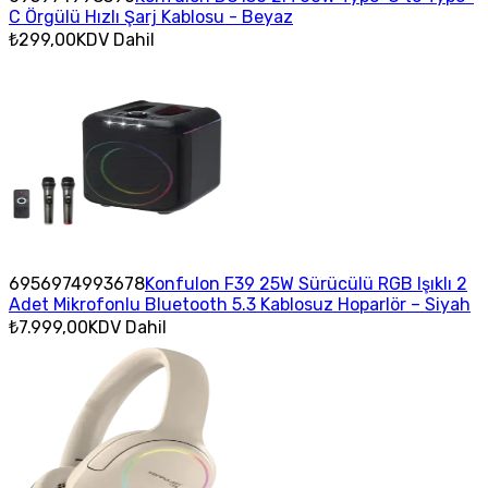
C Örgülü Hızlı Şarj Kablosu - Beyaz
₺299,00
KDV Dahil
6956974993678
Konfulon F39 25W Sürücülü RGB Işıklı 2
Adet Mikrofonlu Bluetooth 5.3 Kablosuz Hoparlör – Siyah
₺7.999,00
KDV Dahil