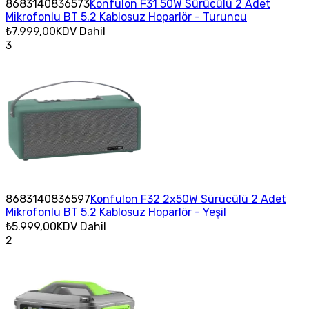
8683140836573
Konfulon F31 50W Sürücülü 2 Adet
Mikrofonlu BT 5.2 Kablosuz Hoparlör - Turuncu
₺7.999,00
KDV Dahil
3
8683140836597
Konfulon F32 2x50W Sürücülü 2 Adet
Mikrofonlu BT 5.2 Kablosuz Hoparlör - Yeşil
₺5.999,00
KDV Dahil
2