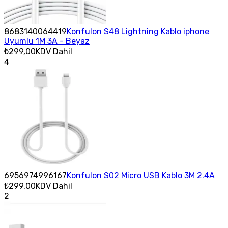
8683140064419
Konfulon S48 Lightning Kablo iphone
Uyumlu 1M 3A - Beyaz
₺299,00
KDV Dahil
4
6956974996167
Konfulon S02 Micro USB Kablo 3M 2.4A
₺299,00
KDV Dahil
2