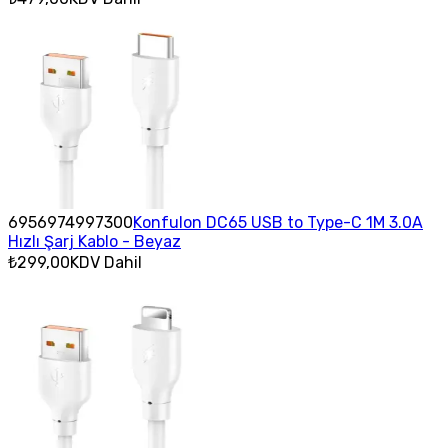
6956974997300
Konfulon DC65 USB to Type-C 1M 3.0A
Hızlı Şarj Kablo - Beyaz
₺299,00
KDV Dahil