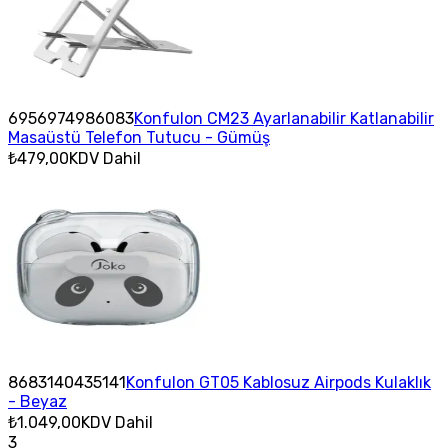
6956974986083
Konfulon CM23 Ayarlanabilir Katlanabilir
Masaüstü Telefon Tutucu - Gümüş
₺479,00
KDV Dahil
8683140435141
Konfulon GT05 Kablosuz Airpods Kulaklık
- Beyaz
₺1.049,00
KDV Dahil
3