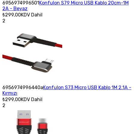
6956974996501
Konfulon S79 Micro USB Kablo 20cm-1M
2A - Beyaz
₺299,00
KDV Dahil
2
6956974996440a
Konfulon S73 Micro USB Kablo 1M 2.1A -
Kırmızı
₺299,00
KDV Dahil
2