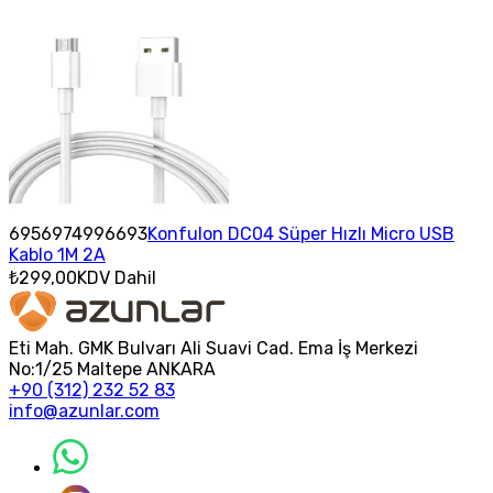
6956974996693
Konfulon DC04 Süper Hızlı Micro USB
Kablo 1M 2A
₺299,00
KDV Dahil
Eti Mah. GMK Bulvarı Ali Suavi Cad. Ema İş Merkezi
No:1/25 Maltepe ANKARA
+90 (312) 232 52 83
info@azunlar.com