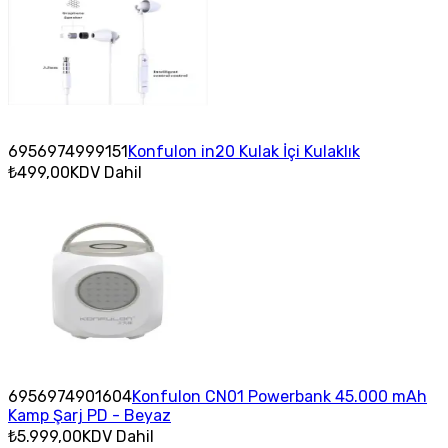
6956974999151
Konfulon in20 Kulak İçi Kulaklık
₺499,00
KDV Dahil
6956974901604
Konfulon CN01 Powerbank 45.000 mAh
Kamp Şarj PD - Beyaz
₺5.999,00
KDV Dahil