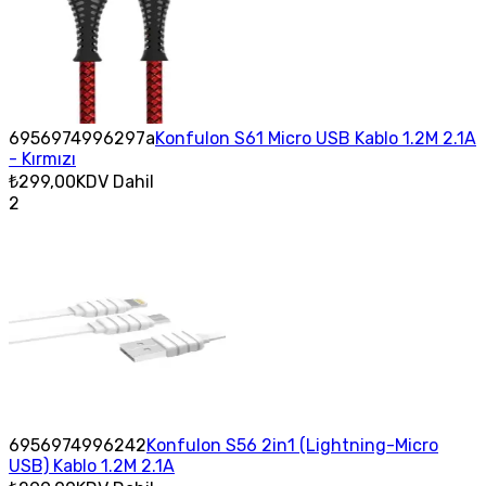
6956974996297a
Konfulon S61 Micro USB Kablo 1.2M 2.1A
- Kırmızı
₺299,00
KDV Dahil
2
6956974996242
Konfulon S56 2in1 (Lightning-Micro
USB) Kablo 1.2M 2.1A