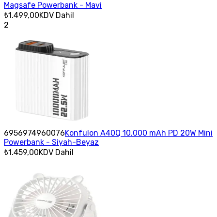
Magsafe Powerbank - Mavi
₺1.499,00
KDV Dahil
2
6956974960076
Konfulon A40Q 10.000 mAh PD 20W Mini
Powerbank - Siyah-Beyaz
₺1.459,00
KDV Dahil