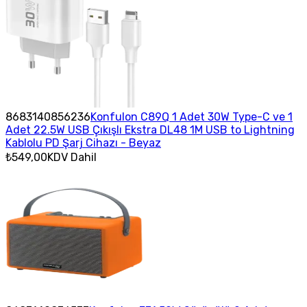
8683140856236
Konfulon C89Q 1 Adet 30W Type-C ve 1
Adet 22.5W USB Çıkışlı Ekstra DL48 1M USB to Lightning
Kablolu PD Şarj Cihazı - Beyaz
₺549,00
KDV Dahil