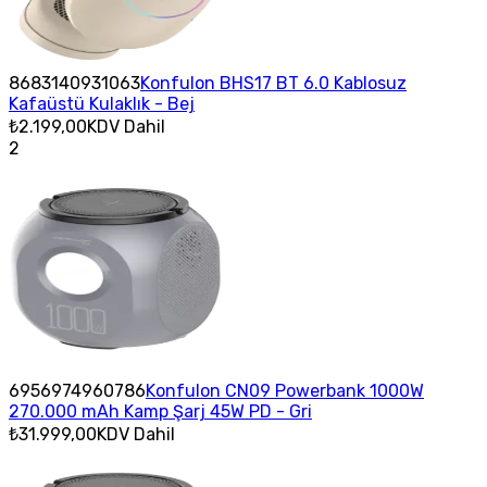
8683140931063
Konfulon BHS17 BT 6.0 Kablosuz
Kafaüstü Kulaklık - Bej
₺2.199,00
KDV Dahil
2
6956974960786
Konfulon CN09 Powerbank 1000W
270.000 mAh Kamp Şarj 45W PD - Gri
₺31.999,00
KDV Dahil