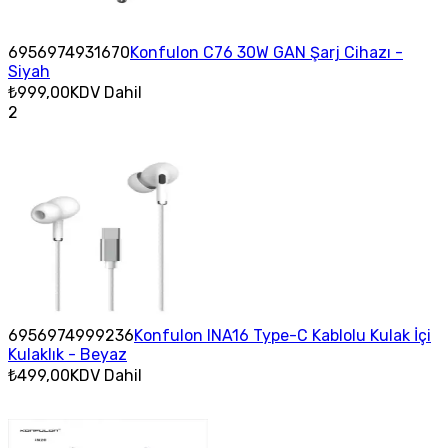
6956974931670
Konfulon C76 30W GAN Şarj Cihazı -
Siyah
₺999,00
KDV Dahil
2
6956974999236
Konfulon INA16 Type-C Kablolu Kulak İçi
Kulaklık - Beyaz
₺499,00
KDV Dahil