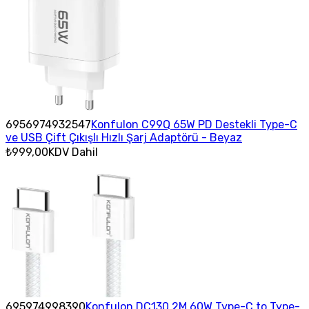
6956974932547
Konfulon C99Q 65W PD Destekli Type-C
ve USB Çift Çıkışlı Hızlı Şarj Adaptörü - Beyaz
₺999,00
KDV Dahil
695974998390
Konfulon DC130 2M 60W Type-C to Type-