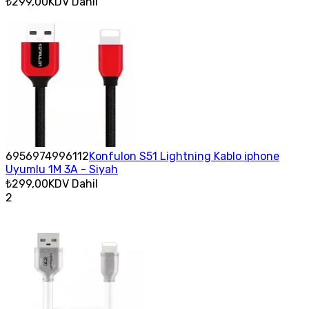
₺299,00
KDV Dahil
6956974996112
Konfulon S51 Lightning Kablo iphone
Uyumlu 1M 3A - Siyah
₺299,00
KDV Dahil
2