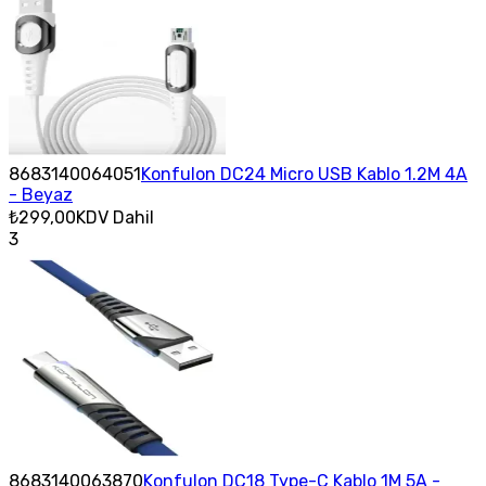
8683140064051
Konfulon DC24 Micro USB Kablo 1.2M 4A
- Beyaz
₺299,00
KDV Dahil
3
8683140063870
Konfulon DC18 Type-C Kablo 1M 5A -