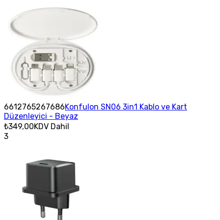
6612765267686
Konfulon SN06 3in1 Kablo ve Kart
Düzenleyici - Beyaz
₺349,00
KDV Dahil
3