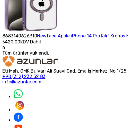
8683140626310
Newface Apple iPhone 14 Pro Kılıf Kronos
₺420,00
KDV Dahil
6
Tüm ürünler yüklendi.
Eti Mah. GMK Bulvarı Ali Suavi Cad. Ema İş Merkezi No:1/
+90 (312) 232 52 83
info@azunlar.com