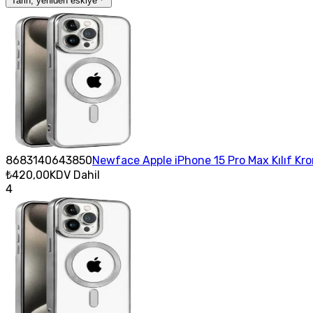
Tarih, yeniden eskiye
8683140643850
Newface Apple iPhone 15 Pro Max Kılıf Kr
₺420,00
KDV Dahil
4