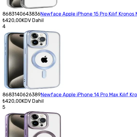
8683140643836
Newface Apple iPhone 15 Pro Kılıf Kronos
₺420,00
KDV Dahil
4
8683140626389
Newface Apple iPhone 14 Pro Max Kılıf Kr
₺420,00
KDV Dahil
5