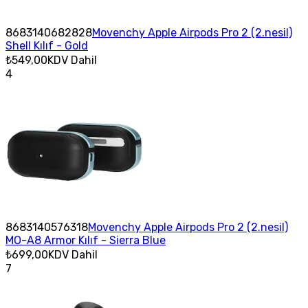
8683140682828
Movenchy Apple Airpods Pro 2 (2.nesil)
Shell Kılıf - Gold
₺549,00
KDV Dahil
4
8683140576318
Movenchy Apple Airpods Pro 2 (2.nesil)
MO-A8 Armor Kılıf - Sierra Blue
₺699,00
KDV Dahil
7