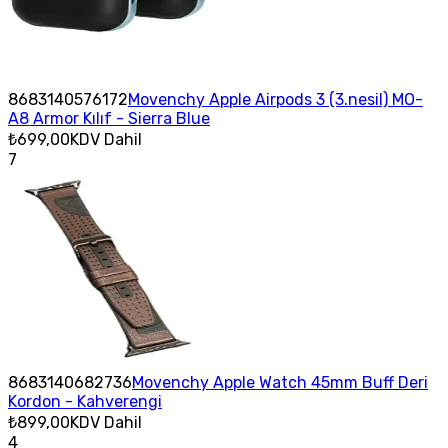
8683140576172
Movenchy Apple Airpods 3 (3.nesil) MO-
A8 Armor Kılıf - Sierra Blue
₺699,00
KDV Dahil
7
8683140682736
Movenchy Apple Watch 45mm Buff Deri
Kordon - Kahverengi
₺899,00
KDV Dahil
4