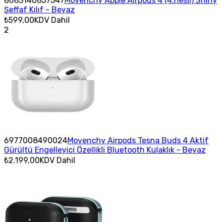
8683140857547
Movenchy Apple Airpods 4 (4.nesil) Shiny
Şeffaf Kılıf - Beyaz
₺599,00
KDV Dahil
2
6977008490024
Movenchy Airpods Tesna Buds 4 Aktif
Gürültü Engelleyici Özellikli Bluetooth Kulaklık - Beyaz
₺2.199,00
KDV Dahil