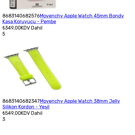
8683140682576
Movenchy Apple Watch 45mm Bondy
Kasa Koruyucu - Pembe
₺349,00
KDV Dahil
5
8683140682347
Movenchy Apple Watch 38mm Jelly
Silikon Kordon - Yeşil
₺549,00
KDV Dahil
3