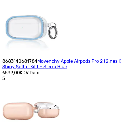
8683140681784
Movenchy Apple Airpods Pro 2 (2.nesil)
Shiny Şeffaf Kılıf - Sierra Blue
₺599,00
KDV Dahil
5