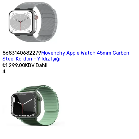
8683140682279
Movenchy Apple Watch 45mm Carbon
Steel Kordon - Yıldız Işığı
₺1.299,00
KDV Dahil
4