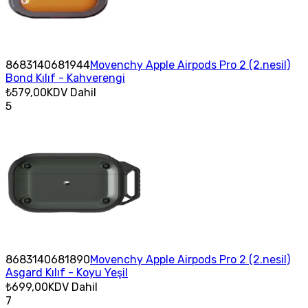
8683140681944
Movenchy Apple Airpods Pro 2 (2.nesil)
Bond Kılıf - Kahverengi
₺579,00
KDV Dahil
5
8683140681890
Movenchy Apple Airpods Pro 2 (2.nesil)
Asgard Kılıf - Koyu Yeşil
₺699,00
KDV Dahil
7