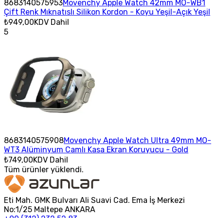
8683140575953
Movenchy Apple Watch 42mm MO-WB1
Çift Renk Mıknatıslı Silikon Kordon - Koyu Yeşil-Açık Yeşil
₺949,00
KDV Dahil
5
8683140575908
Movenchy Apple Watch Ultra 49mm MO-
WT3 Alüminyum Camlı Kasa Ekran Koruyucu - Gold
₺749,00
KDV Dahil
Tüm ürünler yüklendi.
Eti Mah. GMK Bulvarı Ali Suavi Cad. Ema İş Merkezi
No:1/25 Maltepe ANKARA