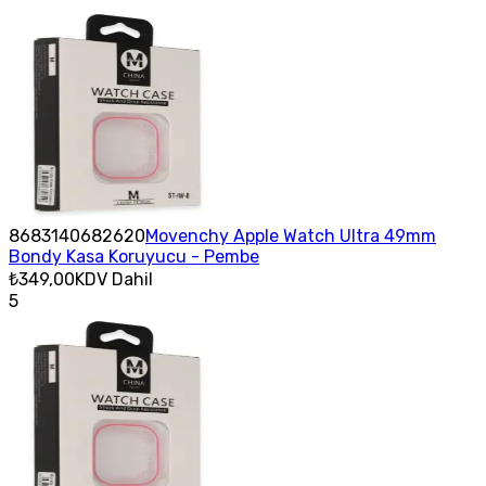
8683140682620
Movenchy Apple Watch Ultra 49mm
Bondy Kasa Koruyucu - Pembe
₺349,00
KDV Dahil
5