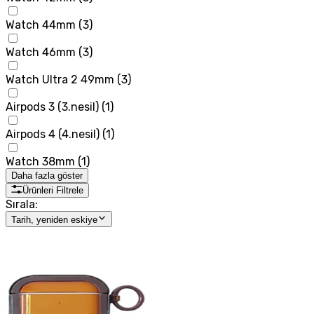
Watch 44mm
(
3
)
Watch 46mm
(
3
)
Watch Ultra 2 49mm
(
3
)
Airpods 3 (3.nesil)
(
1
)
Airpods 4 (4.nesil)
(
1
)
Watch 38mm
(
1
)
Daha fazla göster
Ürünleri Filtrele
Sırala:
Tarih, yeniden eskiye