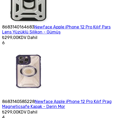
8683140164683
Newface Apple iPhone 12 Pro Kılıf Pars
Lens Yüzüklü Silikon - Gümüş
₺299,00
KDV Dahil
6
8683140585228
Newface Apple iPhone 12 Pro Kılıf Prag
Magneticsafe Kapak - Derin Mor
₺299,00
KDV Dahil
4