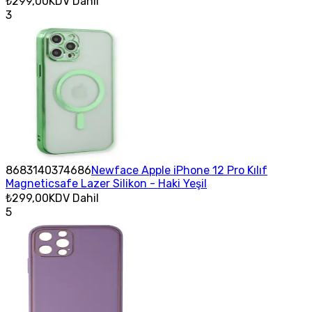
₺299,00
KDV Dahil
3
8683140374686
Newface Apple iPhone 12 Pro Kılıf
Magneticsafe Lazer Silikon - Haki Yeşil
₺299,00
KDV Dahil
5