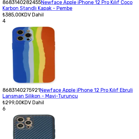
8683140282455
Newface Apple iPhone 12 Pro Kılıf Coco
Karbon Standlı Kapak - Pembe
₺385,00
KDV Dahil
4
8683140275921
Newface Apple iPhone 12 Pro Kılıf Ebruli
Lansman Silikon - Mavi-Turuncu
₺299,00
KDV Dahil
6