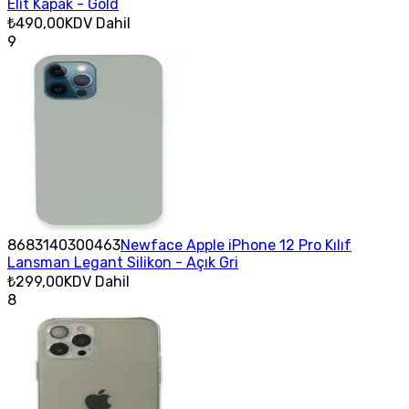
Elit Kapak - Gold
₺490,00
KDV Dahil
9
8683140300463
Newface Apple iPhone 12 Pro Kılıf
Lansman Legant Silikon - Açık Gri
₺299,00
KDV Dahil
8