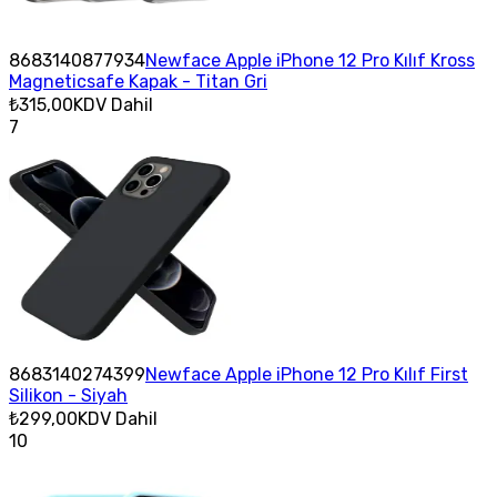
8683140877934
Newface Apple iPhone 12 Pro Kılıf Kross
Magneticsafe Kapak - Titan Gri
₺315,00
KDV Dahil
7
8683140274399
Newface Apple iPhone 12 Pro Kılıf First
Silikon - Siyah
₺299,00
KDV Dahil
10