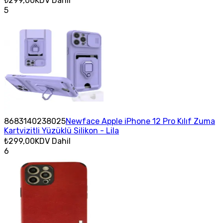
₺299,00
KDV Dahil
5
8683140238025
Newface Apple iPhone 12 Pro Kılıf Zuma
Kartvizitli Yüzüklü Silikon - Lila
₺299,00
KDV Dahil
6