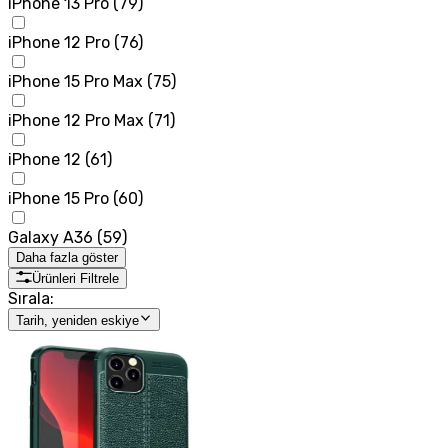
iPhone 13 Pro
(
79
)
iPhone 12 Pro
(
76
)
iPhone 15 Pro Max
(
75
)
iPhone 12 Pro Max
(
71
)
iPhone 12
(
61
)
iPhone 15 Pro
(
60
)
Galaxy A36
(
59
)
Daha fazla göster
Ürünleri Filtrele
Sırala:
Tarih, yeniden eskiye