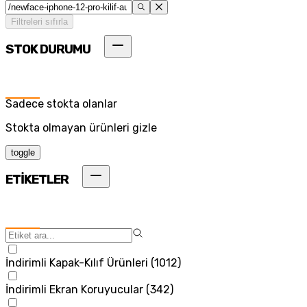
Filtreleri sıfırla
STOK DURUMU
Sadece stokta olanlar
Stokta olmayan ürünleri gizle
toggle
ETİKETLER
İndirimli Kapak-Kılıf Ürünleri
(
1012
)
İndirimli Ekran Koruyucular
(
342
)