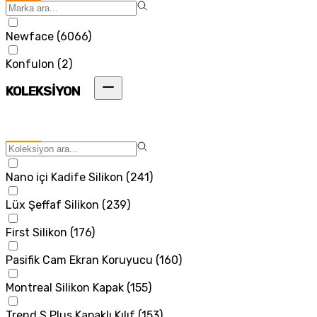
Newface
(
6066
)
Konfulon
(
2
)
KOLEKSİYON
Nano içi Kadife Silikon
(
241
)
Lüx Şeffaf Silikon
(
239
)
First Silikon
(
176
)
Pasifik Cam Ekran Koruyucu
(
160
)
Montreal Silikon Kapak
(
155
)
Trend S Plus Kapaklı Kılıf
(
153
)