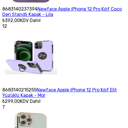
8683140237394
Newface Apple iPhone 12 Pro Kılıf Coco
Deri Standlı Kapak - Lila
₺392,00
KDV Dahil
12
8683140215255
Newface Apple iPhone 12 Pro Kılıf Elit
Yüzüklü Kapak - Mor
₺299,00
KDV Dahil
7