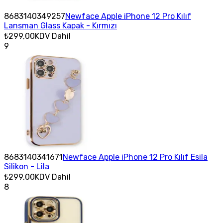
8683140349257
Newface Apple iPhone 12 Pro Kılıf
Lansman Glass Kapak - Kırmızı
₺299,00
KDV Dahil
9
8683140341671
Newface Apple iPhone 12 Pro Kılıf Esila
Silikon - Lila
₺299,00
KDV Dahil
8