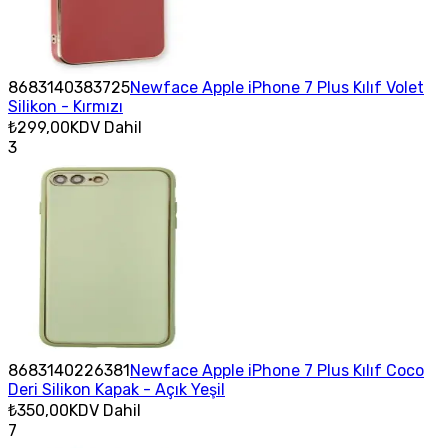
8683140383725
Newface Apple iPhone 7 Plus Kılıf Volet
Silikon - Kırmızı
₺299,00
KDV Dahil
3
8683140226381
Newface Apple iPhone 7 Plus Kılıf Coco
Deri Silikon Kapak - Açık Yeşil
₺350,00
KDV Dahil
7