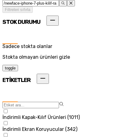
Filtreleri sıfırla
STOK DURUMU
Sadece stokta olanlar
Stokta olmayan ürünleri gizle
toggle
ETİKETLER
İndirimli Kapak-Kılıf Ürünleri
(
1011
)
İndirimli Ekran Koruyucular
(
342
)