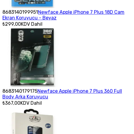
8683140199951
Newface Apple iPhone 7 Plus 18D Cam
Ekran Koruyucu - Beyaz
₺299,00
KDV Dahil
8683140179175
Newface Apple iPhone 7 Plus 360 Full
Body Arka Koruyucu
₺367,00
KDV Dahil