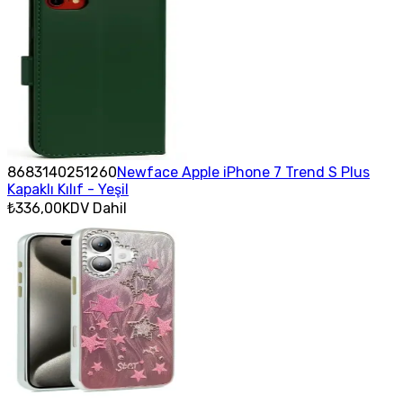
8683140251260
Newface Apple iPhone 7 Trend S Plus
Kapaklı Kılıf - Yeşil
₺336,00
KDV Dahil