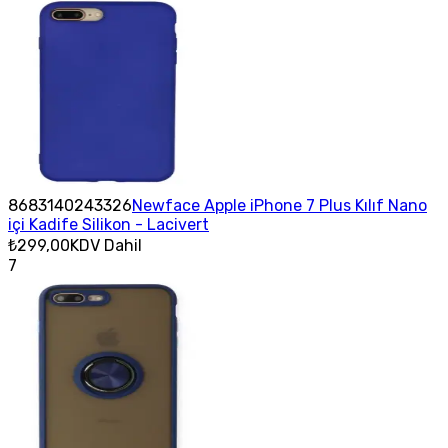
8683140243326
Newface Apple iPhone 7 Plus Kılıf Nano
içi Kadife Silikon - Lacivert
₺299,00
KDV Dahil
7