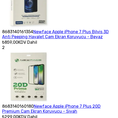
8683140161354
Newface Apple iPhone 7 Plus Bilvis 3D
Anti Peeping Hayalet Cam Ekran Koruyucu - Beyaz
₺859,00
KDV Dahil
2
8683140160180
Newface Apple iPhone 7 Plus 20D
Premium Cam Ekran Koruyucu - Siyah
₺299,00
KDV Dahil