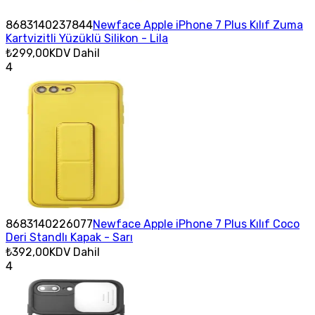
8683140237844
Newface Apple iPhone 7 Plus Kılıf Zuma
Kartvizitli Yüzüklü Silikon - Lila
₺299,00
KDV Dahil
4
8683140226077
Newface Apple iPhone 7 Plus Kılıf Coco
Deri Standlı Kapak - Sarı
₺392,00
KDV Dahil
4