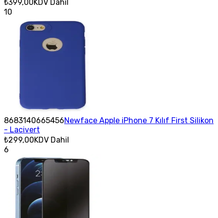
₺399,00
KDV Dahil
10
8683140665456
Newface Apple iPhone 7 Kılıf First Silikon
- Lacivert
₺299,00
KDV Dahil
6