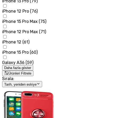
iPhone 13 Pro
(
79
)
iPhone 12 Pro
(
76
)
iPhone 15 Pro Max
(
75
)
iPhone 12 Pro Max
(
71
)
iPhone 12
(
61
)
iPhone 15 Pro
(
60
)
Galaxy A36
(
59
)
Daha fazla göster
Ürünleri Filtrele
Sırala:
Tarih, yeniden eskiye