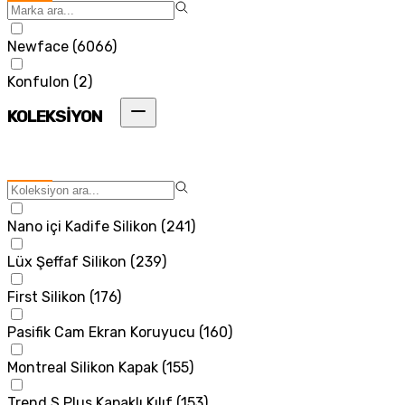
Newface
(
6066
)
Konfulon
(
2
)
KOLEKSİYON
Nano içi Kadife Silikon
(
241
)
Lüx Şeffaf Silikon
(
239
)
First Silikon
(
176
)
Pasifik Cam Ekran Koruyucu
(
160
)
Montreal Silikon Kapak
(
155
)
Trend S Plus Kapaklı Kılıf
(
153
)