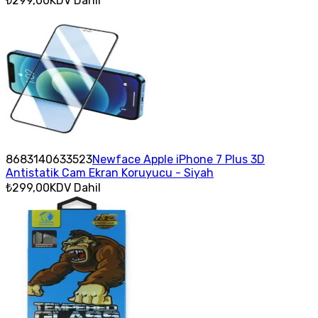
₺299,00
KDV Dahil
8683140633523
Newface Apple iPhone 7 Plus 3D
Antistatik Cam Ekran Koruyucu - Siyah
₺299,00
KDV Dahil