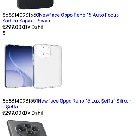
8683140931650
Newface Oppo Reno 15 Auto Focus
Karbon Kapak - Siyah
₺299,00
KDV Dahil
5
8683140931551
Newface Oppo Reno 15 Lüx Şeffaf Silikon
- Şeffaf
₺299,00
KDV Dahil