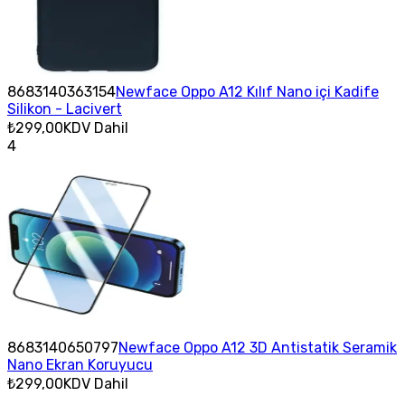
8683140363154
Newface Oppo A12 Kılıf Nano içi Kadife
Silikon - Lacivert
₺299,00
KDV Dahil
4
8683140650797
Newface Oppo A12 3D Antistatik Seramik
Nano Ekran Koruyucu
₺299,00
KDV Dahil