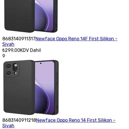
8683140911317
Newface Oppo Reno 14F First Silikon -
Siyah
₺299,00
KDV Dahil
9
8683140911218
Newface Oppo Reno 14 First Silikon -
Siyah