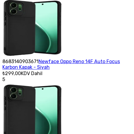
8683140903671
Newface Oppo Reno 14F Auto Focus
Karbon Kapak - Siyah
₺299,00
KDV Dahil
5