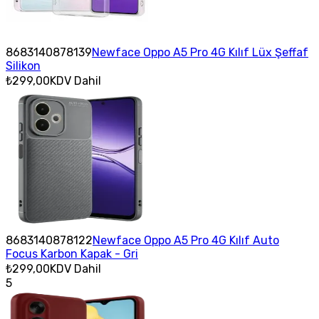
8683140878139
Newface Oppo A5 Pro 4G Kılıf Lüx Şeffaf
Silikon
₺299,00
KDV Dahil
8683140878122
Newface Oppo A5 Pro 4G Kılıf Auto
Focus Karbon Kapak - Gri
₺299,00
KDV Dahil
5