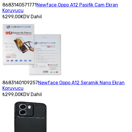
8683140571771
Newface Oppo A12 Pasifik Cam Ekran
Koruyucu
₺299,00
KDV Dahil
8683140109257
Newface Oppo A12 Seramik Nano Ekran
Koruyucu
₺299,00
KDV Dahil