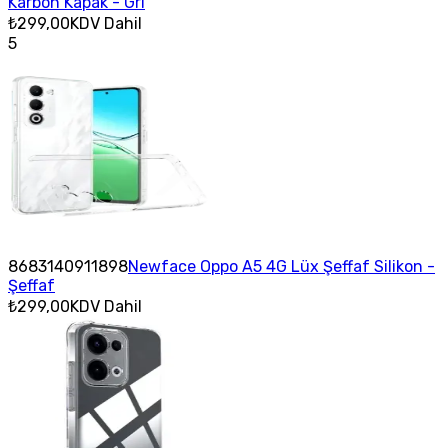
Karbon Kapak - Gri
₺299,00
KDV Dahil
5
8683140911898
Newface Oppo A5 4G Lüx Şeffaf Silikon -
Şeffaf
₺299,00
KDV Dahil