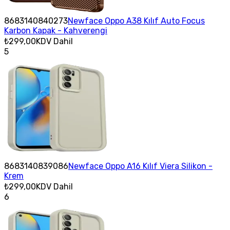
8683140840273
Newface Oppo A38 Kılıf Auto Focus
Karbon Kapak - Kahverengi
₺299,00
KDV Dahil
5
8683140839086
Newface Oppo A16 Kılıf Viera Silikon -
Krem
₺299,00
KDV Dahil
6