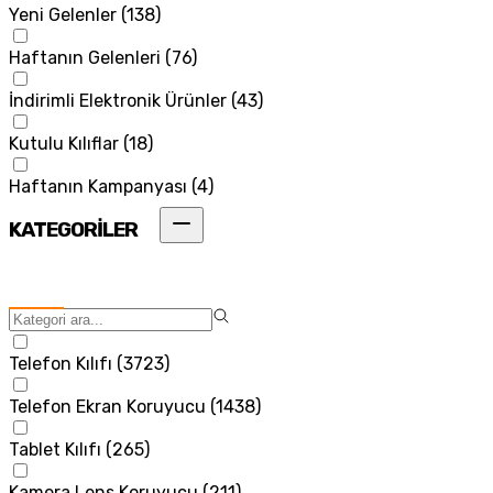
Yeni Gelenler
(
138
)
Haftanın Gelenleri
(
76
)
İndirimli Elektronik Ürünler
(
43
)
Kutulu Kılıflar
(
18
)
Haftanın Kampanyası
(
4
)
KATEGORİLER
Telefon Kılıfı
(
3723
)
Telefon Ekran Koruyucu
(
1438
)
Tablet Kılıfı
(
265
)
Kamera Lens Koruyucu
(
211
)