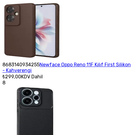
8683140934255
Newface Oppo Reno 11F Kılıf First Silikon
- Kahverengi
₺299,00
KDV Dahil
8