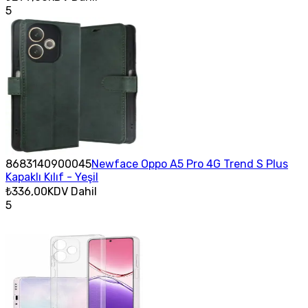
5
8683140900045
Newface Oppo A5 Pro 4G Trend S Plus
Kapaklı Kılıf - Yeşil
₺336,00
KDV Dahil
5