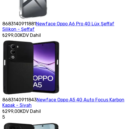
8683140911881
Newface Oppo A6 Pro 4G Lüx Şeffaf
Silikon - Şeffaf
₺299,00
KDV Dahil
8683140911843
Newface Oppo A5 4G Auto Focus Karbon
Kapak - Siyah
₺299,00
KDV Dahil
5