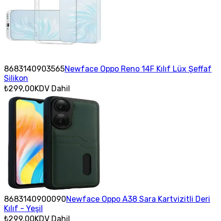
8683140903565
Newface Oppo Reno 14F Kılıf Lüx Şeffaf
Silikon
₺299,00
KDV Dahil
8683140900090
Newface Oppo A38 Sara Kartvizitli Deri
Kılıf - Yeşil
₺299,00
KDV Dahil