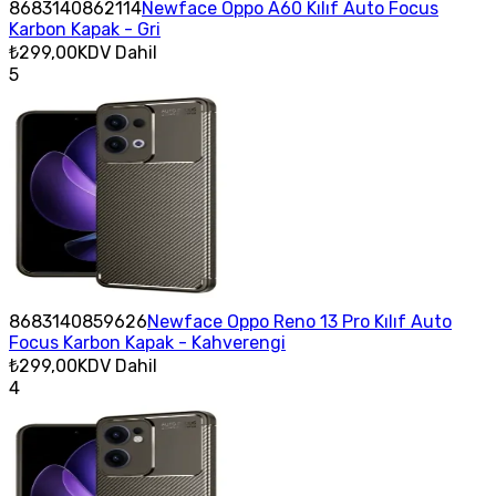
8683140862114
Newface Oppo A60 Kılıf Auto Focus
Karbon Kapak - Gri
₺299,00
KDV Dahil
5
8683140859626
Newface Oppo Reno 13 Pro Kılıf Auto
Focus Karbon Kapak - Kahverengi
₺299,00
KDV Dahil
4