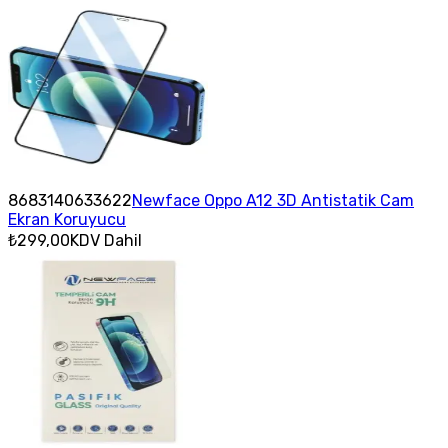
8683140633622
Newface Oppo A12 3D Antistatik Cam
Ekran Koruyucu
₺299,00
KDV Dahil