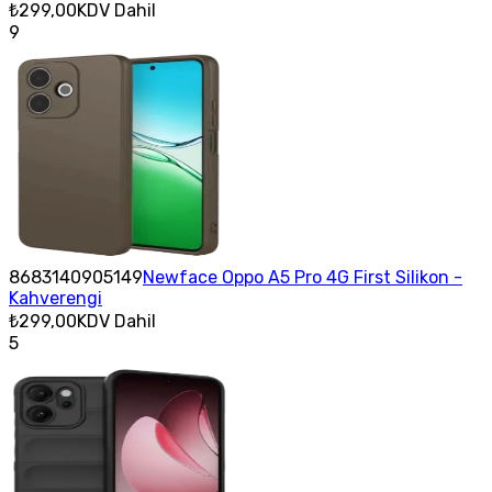
₺299,00
KDV Dahil
9
8683140905149
Newface Oppo A5 Pro 4G First Silikon -
Kahverengi
₺299,00
KDV Dahil
5