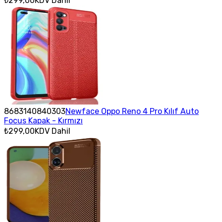
₺299,00
KDV Dahil
8683140840303
Newface Oppo Reno 4 Pro Kılıf Auto
Focus Kapak - Kırmızı
₺299,00
KDV Dahil