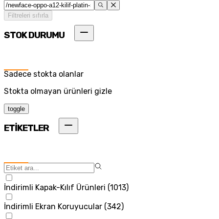
Filtreleri sıfırla
STOK DURUMU
Sadece stokta olanlar
Stokta olmayan ürünleri gizle
toggle
ETİKETLER
İndirimli Kapak-Kılıf Ürünleri
(
1013
)
İndirimli Ekran Koruyucular
(
342
)