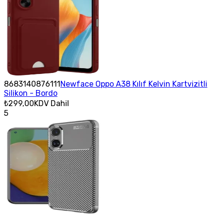
8683140876111
Newface Oppo A38 Kılıf Kelvin Kartvizitli
Silikon - Bordo
₺299,00
KDV Dahil
5