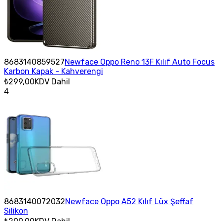
8683140859527
Newface Oppo Reno 13F Kılıf Auto Focus
Karbon Kapak - Kahverengi
₺299,00
KDV Dahil
4
8683140072032
Newface Oppo A52 Kılıf Lüx Şeffaf
Silikon