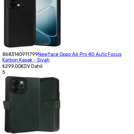
8683140911799
Newface Oppo A6 Pro 4G Auto Focus
Karbon Kapak - Siyah
₺299,00
KDV Dahil
5