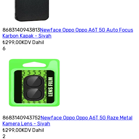
8683140943813
Newface Oppo Oppo A6T 5G Auto Focus
Karbon Kapak - Siyah
₺299,00
KDV Dahil
6
8683140943752
Newface Oppo Oppo A6T 5G Raze Metal
Kamera Lens - Siyah
₺299,00
KDV Dahil
2