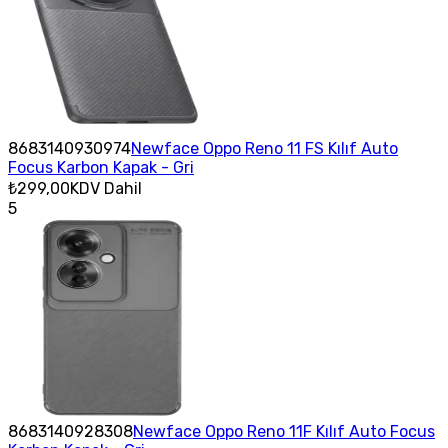
8683140930974
Newface Oppo Reno 11 FS Kılıf Auto
Focus Karbon Kapak - Gri
₺299,00
KDV Dahil
5
8683140928308
Newface Oppo Reno 11F Kılıf Auto Focus