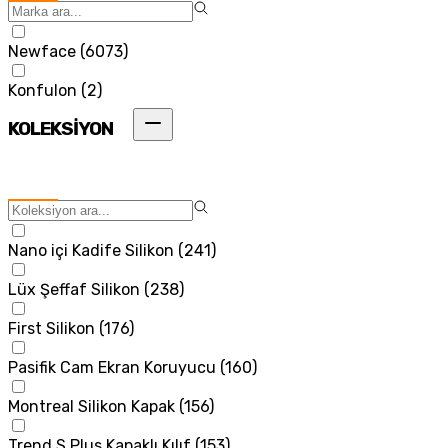
Newface
(
6073
)
Konfulon
(
2
)
KOLEKSİYON
Nano içi Kadife Silikon
(
241
)
Lüx Şeffaf Silikon
(
238
)
First Silikon
(
176
)
Pasifik Cam Ekran Koruyucu
(
160
)
Montreal Silikon Kapak
(
156
)
Trend S Plus Kapaklı Kılıf
(
153
)