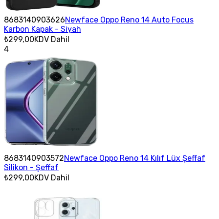
8683140903626
Newface Oppo Reno 14 Auto Focus
Karbon Kapak - Siyah
₺299,00
KDV Dahil
4
8683140903572
Newface Oppo Reno 14 Kılıf Lüx Şeffaf
Silikon - Şeffaf
₺299,00
KDV Dahil