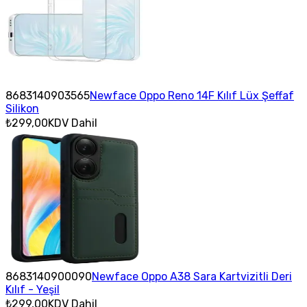
8683140903565
Newface Oppo Reno 14F Kılıf Lüx Şeffaf
Silikon
₺299,00
KDV Dahil
8683140900090
Newface Oppo A38 Sara Kartvizitli Deri
Kılıf - Yeşil
₺299,00
KDV Dahil