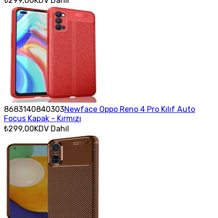
₺299,00
KDV Dahil
8683140840303
Newface Oppo Reno 4 Pro Kılıf Auto
Focus Kapak - Kırmızı
₺299,00
KDV Dahil