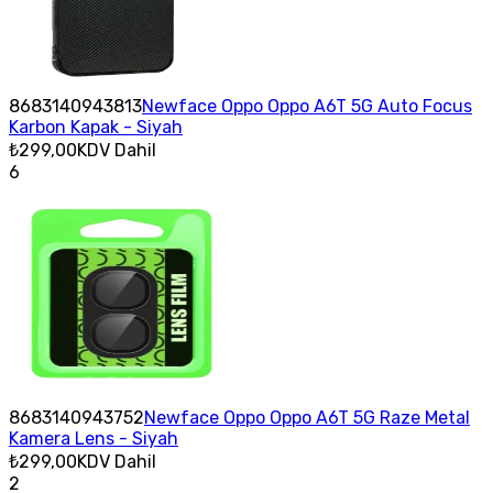
8683140943813
Newface Oppo Oppo A6T 5G Auto Focus
Karbon Kapak - Siyah
₺299,00
KDV Dahil
6
8683140943752
Newface Oppo Oppo A6T 5G Raze Metal
Kamera Lens - Siyah
₺299,00
KDV Dahil
2