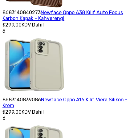
8683140840273
Newface Oppo A38 Kılıf Auto Focus
Karbon Kapak - Kahverengi
₺299,00
KDV Dahil
5
8683140839086
Newface Oppo A16 Kılıf Viera Silikon -
Krem
₺299,00
KDV Dahil
6