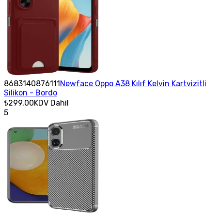
8683140876111
Newface Oppo A38 Kılıf Kelvin Kartvizitli
Silikon - Bordo
₺299,00
KDV Dahil
5