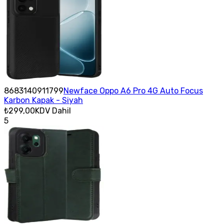
8683140911799
Newface Oppo A6 Pro 4G Auto Focus
Karbon Kapak - Siyah
₺299,00
KDV Dahil
5