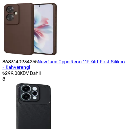
8683140934255
Newface Oppo Reno 11F Kılıf First Silikon
- Kahverengi
₺299,00
KDV Dahil
8