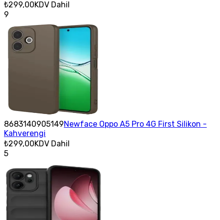
₺299,00
KDV Dahil
9
8683140905149
Newface Oppo A5 Pro 4G First Silikon -
Kahverengi
₺299,00
KDV Dahil
5