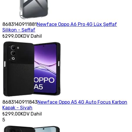
8683140911881
Newface Oppo A6 Pro 4G Lüx Şeffaf
Silikon - Şeffaf
₺299,00
KDV Dahil
8683140911843
Newface Oppo A5 4G Auto Focus Karbon
Kapak - Siyah
₺299,00
KDV Dahil
5