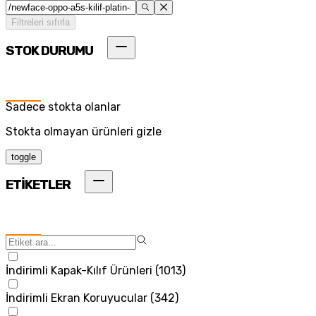
Filtreleri sıfırla
STOK DURUMU
Sadece stokta olanlar
Stokta olmayan ürünleri gizle
toggle
ETİKETLER
İndirimli Kapak-Kılıf Ürünleri
(
1013
)
İndirimli Ekran Koruyucular
(
342
)