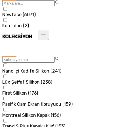
Newface
(
6071
)
Konfulon
(
2
)
KOLEKSİYON
Nano içi Kadife Silikon
(
241
)
Lüx Şeffaf Silikon
(
238
)
First Silikon
(
176
)
Pasifik Cam Ekran Koruyucu
(
159
)
Montreal Silikon Kapak
(
156
)
Trend S Plus Kapaklı Kılıf
(
153
)