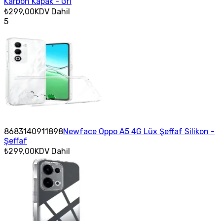
Karbon Kapak - Gri
₺299,00
KDV Dahil
5
8683140911898
Newface Oppo A5 4G Lüx Şeffaf Silikon -
Şeffaf
₺299,00
KDV Dahil