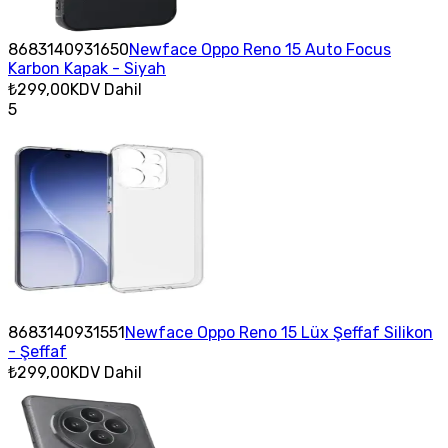
8683140931650
Newface Oppo Reno 15 Auto Focus
Karbon Kapak - Siyah
₺299,00
KDV Dahil
5
8683140931551
Newface Oppo Reno 15 Lüx Şeffaf Silikon
- Şeffaf
₺299,00
KDV Dahil