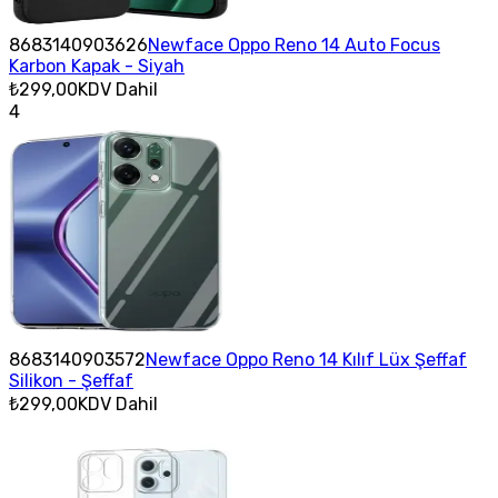
8683140903626
Newface Oppo Reno 14 Auto Focus
Karbon Kapak - Siyah
₺299,00
KDV Dahil
4
8683140903572
Newface Oppo Reno 14 Kılıf Lüx Şeffaf
Silikon - Şeffaf
₺299,00
KDV Dahil