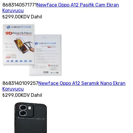
8683140571771
Newface Oppo A12 Pasifik Cam Ekran
Koruyucu
₺299,00
KDV Dahil
8683140109257
Newface Oppo A12 Seramik Nano Ekran
Koruyucu
₺299,00
KDV Dahil