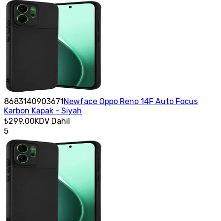
8683140903671
Newface Oppo Reno 14F Auto Focus
Karbon Kapak - Siyah
₺299,00
KDV Dahil
5