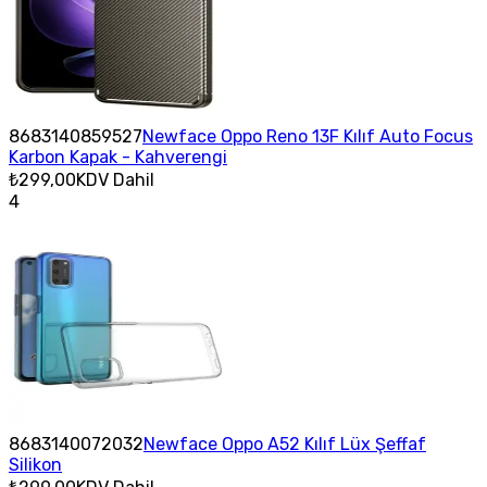
8683140859527
Newface Oppo Reno 13F Kılıf Auto Focus
Karbon Kapak - Kahverengi
₺299,00
KDV Dahil
4
8683140072032
Newface Oppo A52 Kılıf Lüx Şeffaf
Silikon