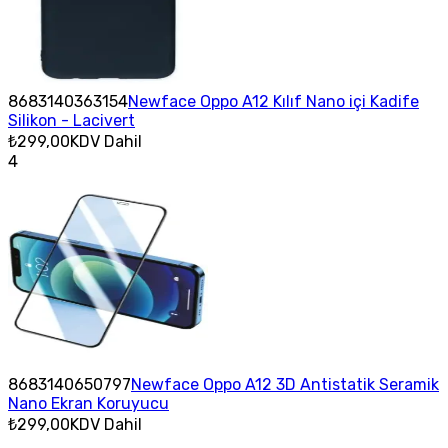
8683140363154
Newface Oppo A12 Kılıf Nano içi Kadife
Silikon - Lacivert
₺299,00
KDV Dahil
4
8683140650797
Newface Oppo A12 3D Antistatik Seramik
Nano Ekran Koruyucu
₺299,00
KDV Dahil