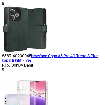
5
8683140900045
Newface Oppo A5 Pro 4G Trend S Plus
Kapaklı Kılıf - Yeşil
₺336,00
KDV Dahil
5