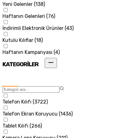
Yeni Gelenler
(
138
)
Haftanın Gelenleri
(
76
)
İndirimli Elektronik Ürünler
(
43
)
Kutulu Kılıflar
(
18
)
Haftanın Kampanyası
(
4
)
KATEGORİLER
Telefon Kılıfı
(
3722
)
Telefon Ekran Koruyucu
(
1436
)
Tablet Kılıfı
(
266
)
Kamera Lens Koruyucu
(
211
)