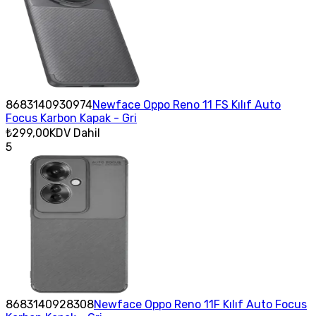
8683140930974
Newface Oppo Reno 11 FS Kılıf Auto
Focus Karbon Kapak - Gri
₺299,00
KDV Dahil
5
8683140928308
Newface Oppo Reno 11F Kılıf Auto Focus