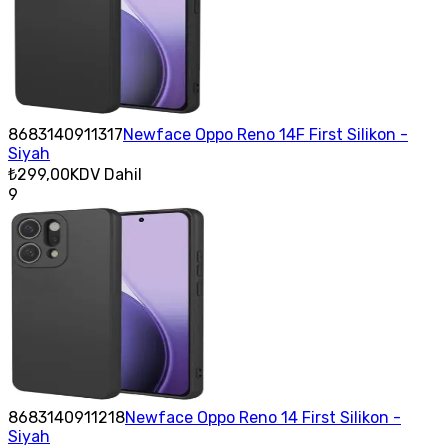
8683140911317
Newface Oppo Reno 14F First Silikon -
Siyah
₺299,00
KDV Dahil
9
8683140911218
Newface Oppo Reno 14 First Silikon -
Siyah