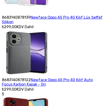
8683140878139
Newface Oppo A5 Pro 4G Kılıf Lüx Şeffaf
Silikon
₺299,00
KDV Dahil
8683140878122
Newface Oppo A5 Pro 4G Kılıf Auto
Focus Karbon Kapak - Gri
₺299,00
KDV Dahil
5