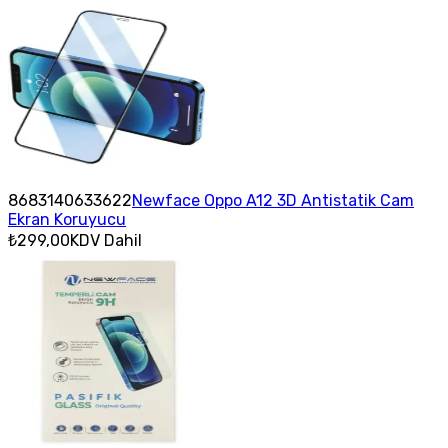
8683140633622
Newface Oppo A12 3D Antistatik Cam
Ekran Koruyucu
₺299,00
KDV Dahil