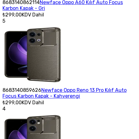
8683140862114
Newface Oppo A60 Kılıf Auto Focus
Karbon Kapak - Gri
₺299,00
KDV Dahil
5
8683140859626
Newface Oppo Reno 13 Pro Kılıf Auto
Focus Karbon Kapak - Kahverengi
₺299,00
KDV Dahil
4