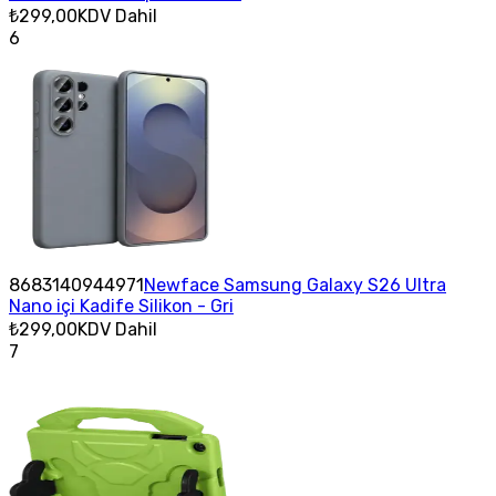
₺299,00
KDV Dahil
6
8683140944971
Newface Samsung Galaxy S26 Ultra
Nano içi Kadife Silikon - Gri
₺299,00
KDV Dahil
7