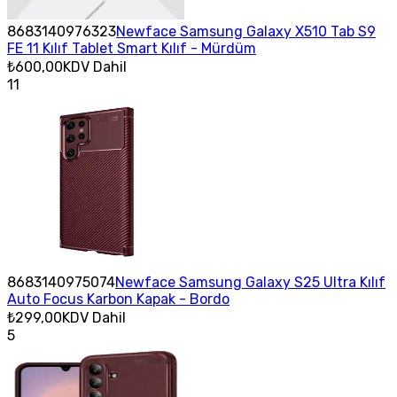
8683140976323
Newface Samsung Galaxy X510 Tab S9
FE 11 Kılıf Tablet Smart Kılıf - Mürdüm
₺600,00
KDV Dahil
11
8683140975074
Newface Samsung Galaxy S25 Ultra Kılıf
Auto Focus Karbon Kapak - Bordo
₺299,00
KDV Dahil
5