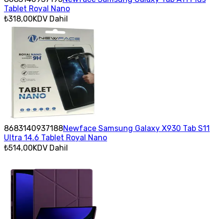
Tablet Royal Nano
₺318,00
KDV Dahil
8683140937188
Newface Samsung Galaxy X930 Tab S11
Ultra 14.6 Tablet Royal Nano
₺514,00
KDV Dahil