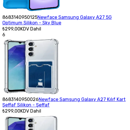
8683140950125
Newface Samsung Galaxy A27 5G
Optimum Silikon - Sky Blue
₺299,00
KDV Dahil
6
8683140950026
Newface Samsung Galaxy A27 Kılıf Kart
Şeffaf Silikon - Şeffaf
₺299,00
KDV Dahil