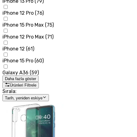
iPhone 13 Pro
(
79
)
iPhone 12 Pro
(
76
)
iPhone 15 Pro Max
(
75
)
iPhone 12 Pro Max
(
71
)
iPhone 12
(
61
)
iPhone 15 Pro
(
60
)
Galaxy A36
(
59
)
Daha fazla göster
Ürünleri Filtrele
Sırala:
Tarih, yeniden eskiye