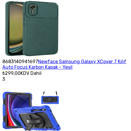
8683140941697
Newface Samsung Galaxy XCover 7 Kılıf
Auto Focus Karbon Kapak - Yeşil
₺299,00
KDV Dahil
3