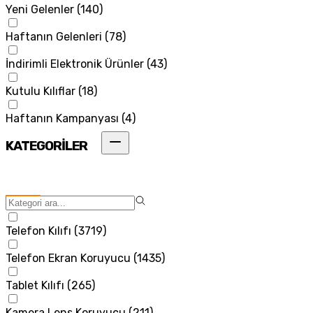
Yeni Gelenler
(
140
)
Haftanın Gelenleri
(
78
)
İndirimli Elektronik Ürünler
(
43
)
Kutulu Kılıflar
(
18
)
Haftanın Kampanyası
(
4
)
KATEGORİLER
Telefon Kılıfı
(
3719
)
Telefon Ekran Koruyucu
(
1435
)
Tablet Kılıfı
(
265
)
Kamera Lens Koruyucu
(
211
)