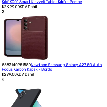
Kılıf KC01 Smart Klavyeli Tablet Kılıfı - Pembe
₺2.999,00
KDV Dahil
2
8683140951580
Newface Samsung Galaxy A27 5G Auto
Focus Karbon Kapak - Bordo
₺299,00
KDV Dahil
6