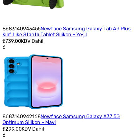
8683140943455
Newface Samsung Galaxy Tab A9 Plus
Kılıf Like Stantlı Tablet Silikon - Yeşil
₺739,00
KDV Dahil
6
8683140942168
Newface Samsung Galaxy A37 5G
Optimum Silikon - Mavi
₺299,00
KDV Dahil
6