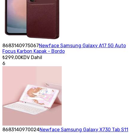
8683140975067
Newface Samsung Galaxy A17 5G Auto
Focus Karbon Kapak - Bordo
₺299,00
KDV Dahil
6
8683140970024
Newface Samsung Galaxy X730 Tab S11