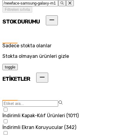
Filtreleri sıfırla
STOK DURUMU
Sadece stokta olanlar
Stokta olmayan ürünleri gizle
toggle
ETİKETLER
İndirimli Kapak-Kılıf Ürünleri
(
1011
)
İndirimli Ekran Koruyucular
(
342
)