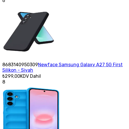
6
8683140950309
Newface Samsung Galaxy A27 5G First
Silikon - Siyah
₺299,00
KDV Dahil
8