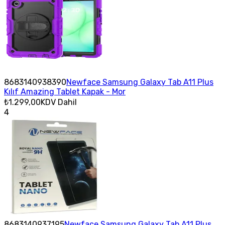
8683140938390
Newface Samsung Galaxy Tab A11 Plus
Kılıf Amazing Tablet Kapak - Mor
₺1.299,00
KDV Dahil
4
8683140937195
Newface Samsung Galaxy Tab A11 Plus