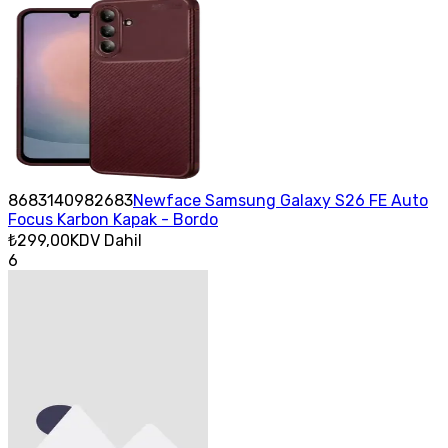
8683140982683
Newface Samsung Galaxy S26 FE Auto
Focus Karbon Kapak - Bordo
₺299,00
KDV Dahil
6