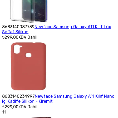
8683140087739
Newface Samsung Galaxy A11 Kılıf Lüx
Şeffaf Silikon
₺299,00
KDV Dahil
8683140234997
Newface Samsung Galaxy A11 Kılıf Nano
içi Kadife Silikon - Kiremit
₺299,00
KDV Dahil
11