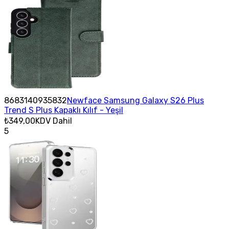
8683140935832
Newface Samsung Galaxy S26 Plus
Trend S Plus Kapaklı Kılıf - Yeşil
₺349,00
KDV Dahil
5