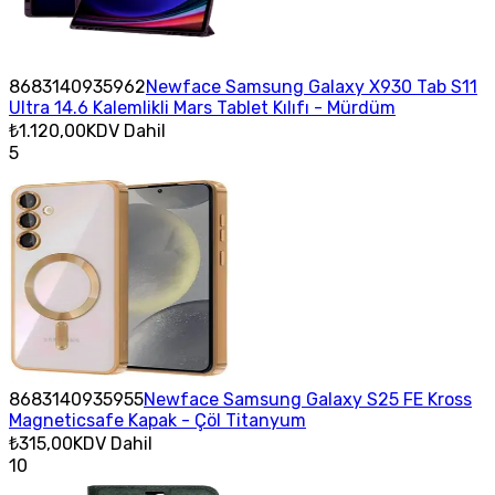
8683140935962
Newface Samsung Galaxy X930 Tab S11
Ultra 14.6 Kalemlikli Mars Tablet Kılıfı - Mürdüm
₺1.120,00
KDV Dahil
5
8683140935955
Newface Samsung Galaxy S25 FE Kross
Magneticsafe Kapak - Çöl Titanyum
₺315,00
KDV Dahil
10