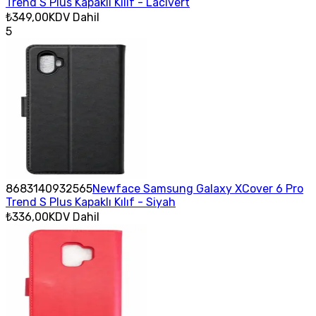
Trend S Plus Kapaklı Kılıf - Lacivert
₺349,00
KDV Dahil
5
8683140932565
Newface Samsung Galaxy XCover 6 Pro
Trend S Plus Kapaklı Kılıf - Siyah
₺336,00
KDV Dahil