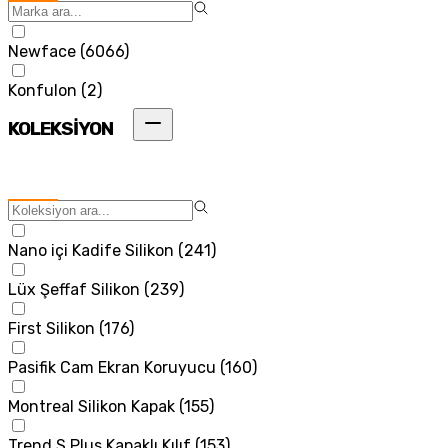
Newface
(
6066
)
Konfulon
(
2
)
KOLEKSİYON
Nano içi Kadife Silikon
(
241
)
Lüx Şeffaf Silikon
(
239
)
First Silikon
(
176
)
Pasifik Cam Ekran Koruyucu
(
160
)
Montreal Silikon Kapak
(
155
)
Trend S Plus Kapaklı Kılıf
(
153
)