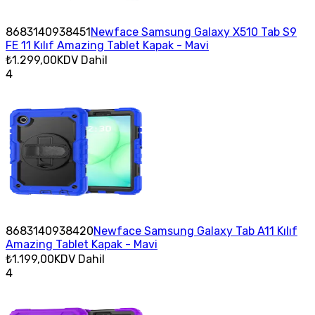
8683140938451
Newface Samsung Galaxy X510 Tab S9
FE 11 Kılıf Amazing Tablet Kapak - Mavi
₺1.299,00
KDV Dahil
4
8683140938420
Newface Samsung Galaxy Tab A11 Kılıf
Amazing Tablet Kapak - Mavi
₺1.199,00
KDV Dahil
4