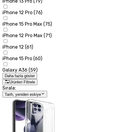
iPhone 13 Pro
(
79
)
iPhone 12 Pro
(
76
)
iPhone 15 Pro Max
(
75
)
iPhone 12 Pro Max
(
71
)
iPhone 12
(
61
)
iPhone 15 Pro
(
60
)
Galaxy A36
(
59
)
Daha fazla göster
Ürünleri Filtrele
Sırala:
Tarih, yeniden eskiye