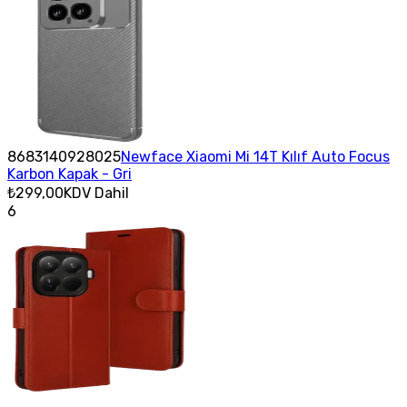
8683140928025
Newface Xiaomi Mi 14T Kılıf Auto Focus
Karbon Kapak - Gri
₺299,00
KDV Dahil
6