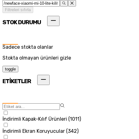
Filtreleri sıfırla
STOK DURUMU
Sadece stokta olanlar
Stokta olmayan ürünleri gizle
toggle
ETİKETLER
İndirimli Kapak-Kılıf Ürünleri
(
1011
)
İndirimli Ekran Koruyucular
(
342
)