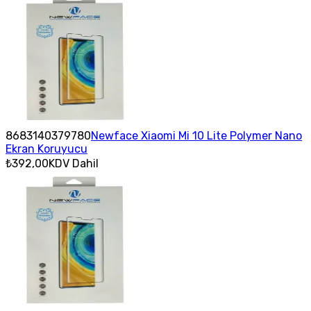
8683140379780
Newface Xiaomi Mi 10 Lite Polymer Nano
Ekran Koruyucu
₺392,00
KDV Dahil