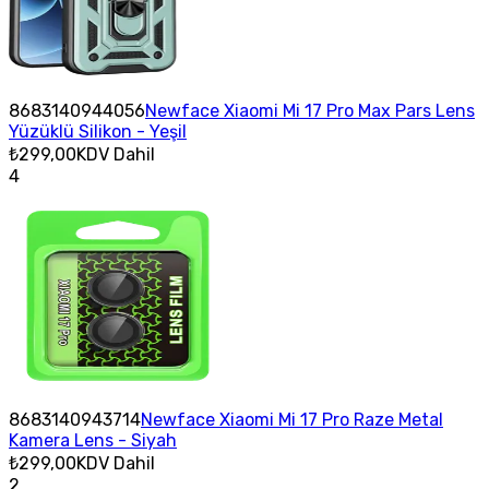
8683140944056
Newface Xiaomi Mi 17 Pro Max Pars Lens
Yüzüklü Silikon - Yeşil
₺299,00
KDV Dahil
4
8683140943714
Newface Xiaomi Mi 17 Pro Raze Metal
Kamera Lens - Siyah
₺299,00
KDV Dahil
2