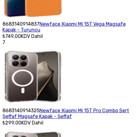
8683140914837
Newface Xiaomi Mi 15T Vega Magsafe
Kapak - Turuncu
₺749,00
KDV Dahil
7
8683140914325
Newface Xiaomi Mi 15T Pro Combo Sert
Şeffaf Magsafe Kapak - Şeffaf
₺299,00
KDV Dahil