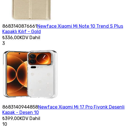
8683140876661
Newface Xiaomi Mi Note 10 Trend S Plus
Kapaklı Kılıf - Gold
₺336,00
KDV Dahil
3
8683140944858
Newface Xiaomi Mi 17 Pro Fiyonk Desenli
Kapak - Desen 10
₺399,00
KDV Dahil
10