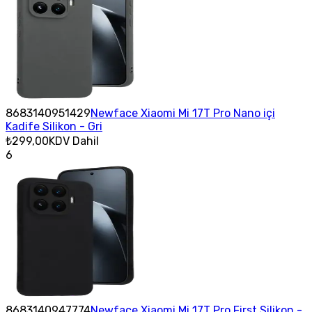
8683140951429
Newface Xiaomi Mi 17T Pro Nano içi
Kadife Silikon - Gri
₺299,00
KDV Dahil
6
8683140947774
Newface Xiaomi Mi 17T Pro First Silikon -