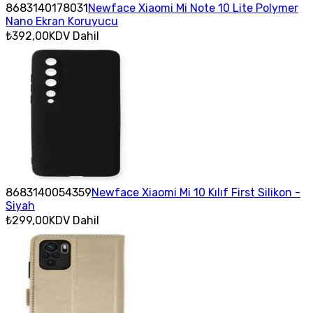
8683140178031
Newface Xiaomi Mi Note 10 Lite Polymer
Nano Ekran Koruyucu
₺392,00
KDV Dahil
8683140054359
Newface Xiaomi Mi 10 Kılıf First Silikon -
Siyah
₺299,00
KDV Dahil