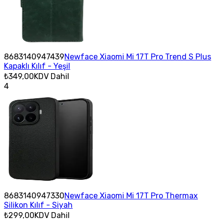
8683140947439
Newface Xiaomi Mi 17T Pro Trend S Plus
Kapaklı Kılıf - Yeşil
₺349,00
KDV Dahil
4
8683140947330
Newface Xiaomi Mi 17T Pro Thermax
Silikon Kılıf - Siyah
₺299,00
KDV Dahil