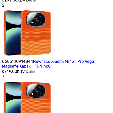
₺299,00
KDV Dahil
2
8683140914844
Newface Xiaomi Mi 15T Pro Vega
Magsafe Kapak - Turuncu
₺749,00
KDV Dahil
7