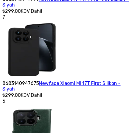
Siyah
₺299,00
KDV Dahil
7
8683140947675
Newface Xiaomi Mi 17T First Silikon -
Siyah
₺299,00
KDV Dahil
6