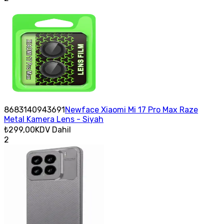
8683140943691
Newface Xiaomi Mi 17 Pro Max Raze
Metal Kamera Lens - Siyah
₺299,00
KDV Dahil
2