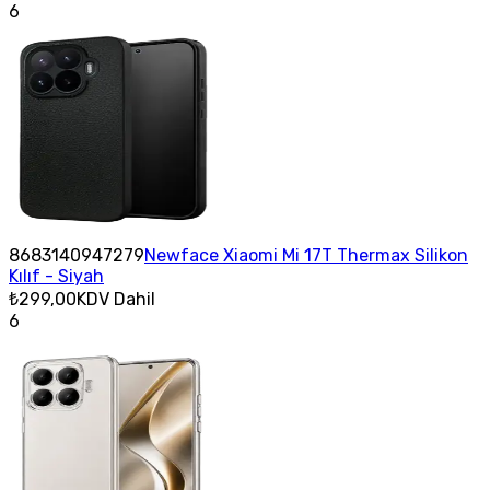
6
8683140947279
Newface Xiaomi Mi 17T Thermax Silikon
Kılıf - Siyah
₺299,00
KDV Dahil
6