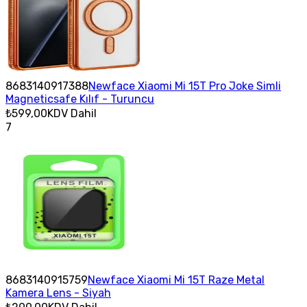
8683140917388
Newface Xiaomi Mi 15T Pro Joke Simli
Magneticsafe Kılıf - Turuncu
₺599,00
KDV Dahil
7
8683140915759
Newface Xiaomi Mi 15T Raze Metal
Kamera Lens - Siyah