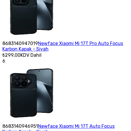
8683140947019
Newface Xiaomi Mi 17T Pro Auto Focus
Karbon Kapak - Siyah
₺299,00
KDV Dahil
6
8683140946951
Newface Xiaomi Mi 17T Auto Focus