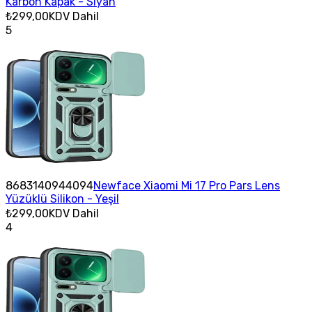
Karbon Kapak - Siyah
₺299,00
KDV Dahil
5
8683140944094
Newface Xiaomi Mi 17 Pro Pars Lens
Yüzüklü Silikon - Yeşil
₺299,00
KDV Dahil
4