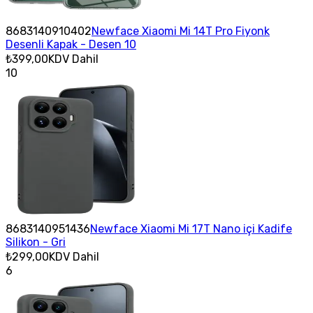
8683140910402
Newface Xiaomi Mi 14T Pro Fiyonk
Desenli Kapak - Desen 10
₺399,00
KDV Dahil
10
8683140951436
Newface Xiaomi Mi 17T Nano içi Kadife
Silikon - Gri
₺299,00
KDV Dahil
6