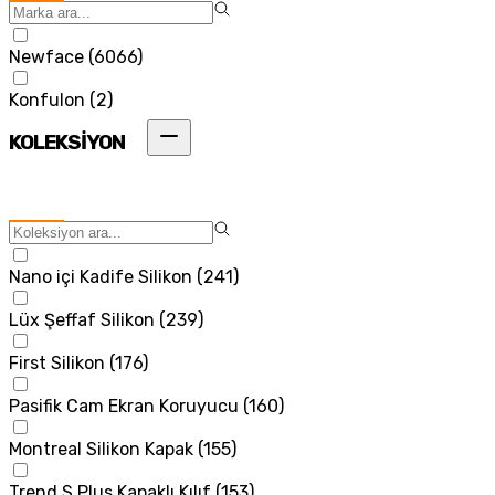
Newface
(
6066
)
Konfulon
(
2
)
KOLEKSİYON
Nano içi Kadife Silikon
(
241
)
Lüx Şeffaf Silikon
(
239
)
First Silikon
(
176
)
Pasifik Cam Ekran Koruyucu
(
160
)
Montreal Silikon Kapak
(
155
)
Trend S Plus Kapaklı Kılıf
(
153
)