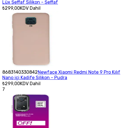
Lüx Şeffaf Silikon - Şeffaf
₺299,00
KDV Dahil
8683140330842
Newface Xiaomi Redmi Note 9 Pro Kılıf
Nano içi Kadife Silikon - Pudra
₺299,00
KDV Dahil
7