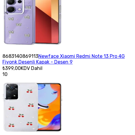
8683140869113
Newface Xiaomi Redmi Note 13 Pro 4G
Fiyonk Desenli Kapak - Desen 9
₺399,00
KDV Dahil
10