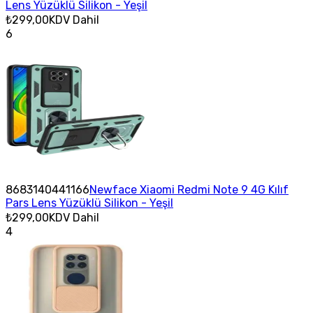
Lens Yüzüklü Silikon - Yeşil
₺299,00
KDV Dahil
6
8683140441166
Newface Xiaomi Redmi Note 9 4G Kılıf
Pars Lens Yüzüklü Silikon - Yeşil
₺299,00
KDV Dahil
4