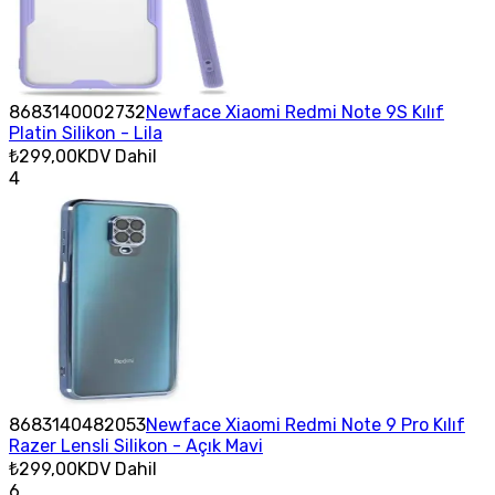
8683140002732
Newface Xiaomi Redmi Note 9S Kılıf
Platin Silikon - Lila
₺299,00
KDV Dahil
4
8683140482053
Newface Xiaomi Redmi Note 9 Pro Kılıf
Razer Lensli Silikon - Açık Mavi
₺299,00
KDV Dahil
6