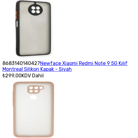
8683140140427
Newface Xiaomi Redmi Note 9 5G Kılıf
Montreal Silikon Kapak - Siyah
₺299,00
KDV Dahil