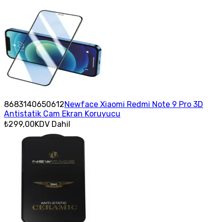
8683140650612
Newface Xiaomi Redmi Note 9 Pro 3D
Antistatik Cam Ekran Koruyucu
₺299,00
KDV Dahil