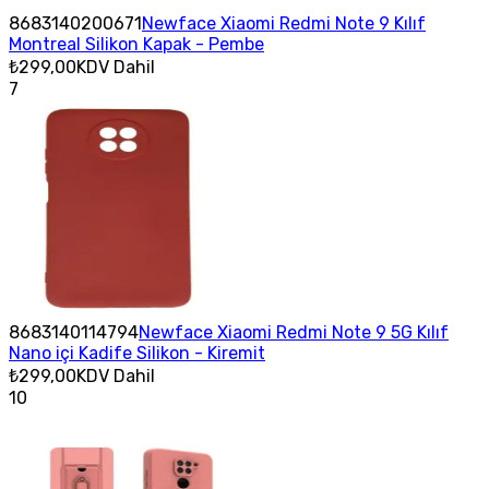
8683140200671
Newface Xiaomi Redmi Note 9 Kılıf
Montreal Silikon Kapak - Pembe
₺299,00
KDV Dahil
7
8683140114794
Newface Xiaomi Redmi Note 9 5G Kılıf
Nano içi Kadife Silikon - Kiremit
₺299,00
KDV Dahil
10