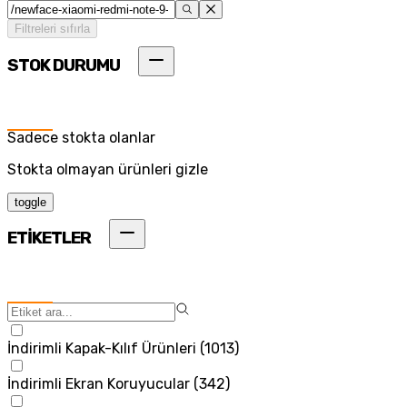
Filtreleri sıfırla
STOK DURUMU
Sadece stokta olanlar
Stokta olmayan ürünleri gizle
toggle
ETİKETLER
İndirimli Kapak-Kılıf Ürünleri
(
1013
)
İndirimli Ekran Koruyucular
(
342
)