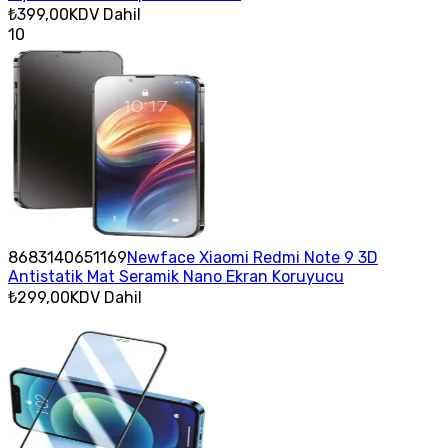
₺399,00
KDV Dahil
10
8683140651169
Newface Xiaomi Redmi Note 9 3D
Antistatik Mat Seramik Nano Ekran Koruyucu
₺299,00
KDV Dahil