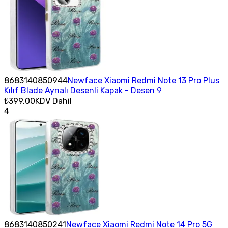
8683140850944
Newface Xiaomi Redmi Note 13 Pro Plus
Kılıf Blade Aynalı Desenli Kapak - Desen 9
₺399,00
KDV Dahil
4
8683140850241
Newface Xiaomi Redmi Note 14 Pro 5G