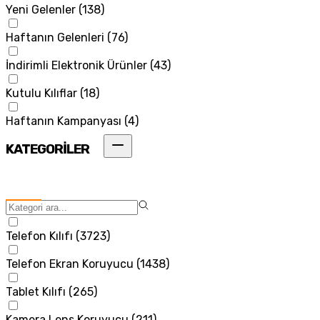
Yeni Gelenler
(
138
)
Haftanın Gelenleri
(
76
)
İndirimli Elektronik Ürünler
(
43
)
Kutulu Kılıflar
(
18
)
Haftanın Kampanyası
(
4
)
KATEGORİLER
Telefon Kılıfı
(
3723
)
Telefon Ekran Koruyucu
(
1438
)
Tablet Kılıfı
(
265
)
Kamera Lens Koruyucu
(
211
)