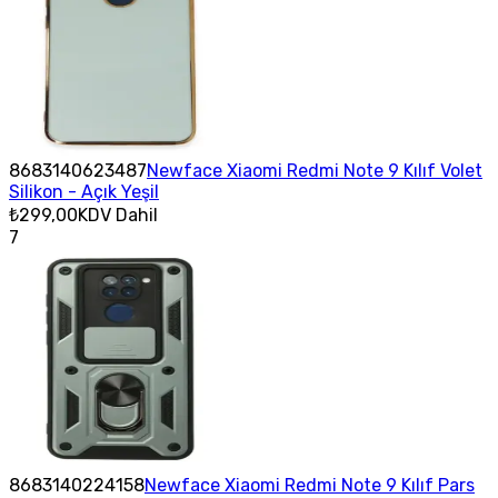
8683140623487
Newface Xiaomi Redmi Note 9 Kılıf Volet
Silikon - Açık Yeşil
₺299,00
KDV Dahil
7
8683140224158
Newface Xiaomi Redmi Note 9 Kılıf Pars