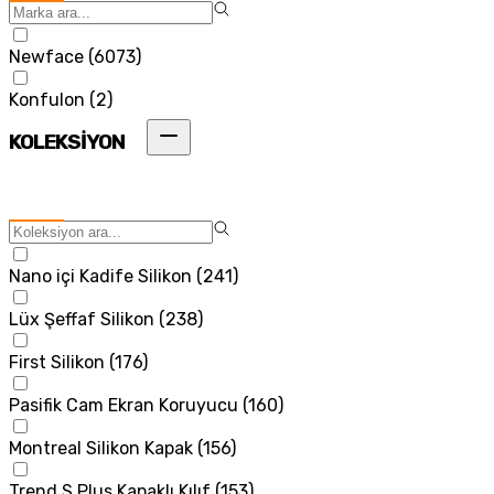
Newface
(
6073
)
Konfulon
(
2
)
KOLEKSİYON
Nano içi Kadife Silikon
(
241
)
Lüx Şeffaf Silikon
(
238
)
First Silikon
(
176
)
Pasifik Cam Ekran Koruyucu
(
160
)
Montreal Silikon Kapak
(
156
)
Trend S Plus Kapaklı Kılıf
(
153
)