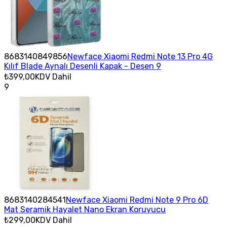
8683140849856
Newface Xiaomi Redmi Note 13 Pro 4G
Kılıf Blade Aynalı Desenli Kapak - Desen 9
₺399,00
KDV Dahil
9
8683140284541
Newface Xiaomi Redmi Note 9 Pro 6D
Mat Seramik Hayalet Nano Ekran Koruyucu
₺299,00
KDV Dahil