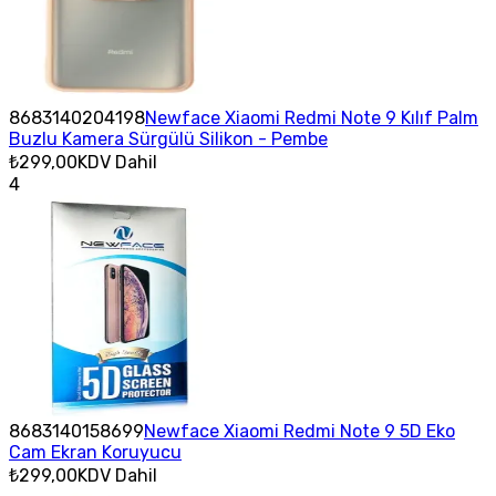
8683140204198
Newface Xiaomi Redmi Note 9 Kılıf Palm
Buzlu Kamera Sürgülü Silikon - Pembe
₺299,00
KDV Dahil
4
8683140158699
Newface Xiaomi Redmi Note 9 5D Eko
Cam Ekran Koruyucu
₺299,00
KDV Dahil