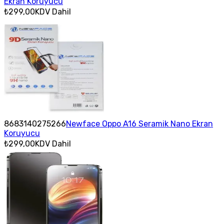
Ekran Koruyucu
₺299,00
KDV Dahil
8683140275266
Newface Oppo A16 Seramik Nano Ekran
Koruyucu
₺299,00
KDV Dahil