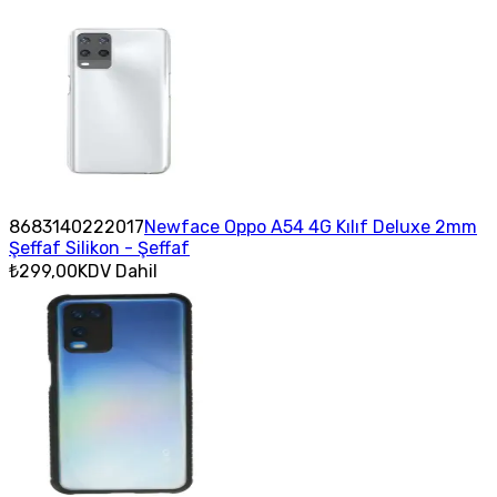
8683140222017
Newface Oppo A54 4G Kılıf Deluxe 2mm
Şeffaf Silikon - Şeffaf
₺299,00
KDV Dahil