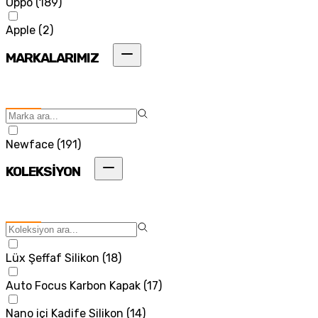
Oppo
(
189
)
Apple
(
2
)
MARKALARIMIZ
Newface
(
191
)
KOLEKSİYON
Lüx Şeffaf Silikon
(
18
)
Auto Focus Karbon Kapak
(
17
)
Nano içi Kadife Silikon
(
14
)