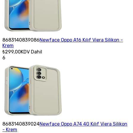
8683140839086
Newface Oppo A16 Kılıf Viera Silikon -
Krem
₺299,00
KDV Dahil
6
8683140839024
Newface Oppo A74 4G Kılıf Viera Silikon
- Krem