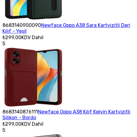
8683140900090
Newface Oppo A38 Sara Kartvizitli Deri
Kılıf - Yeşil
₺299,00
KDV Dahil
5
8683140876111
Newface Oppo A38 Kılıf Kelvin Kartvizitli
Silikon - Bordo
₺299,00
KDV Dahil
5