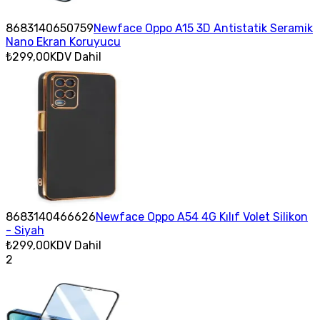
8683140650759
Newface Oppo A15 3D Antistatik Seramik
Nano Ekran Koruyucu
₺299,00
KDV Dahil
8683140466626
Newface Oppo A54 4G Kılıf Volet Silikon
- Siyah
₺299,00
KDV Dahil
2