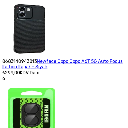
8683140943813
Newface Oppo Oppo A6T 5G Auto Focus
Karbon Kapak - Siyah
₺299,00
KDV Dahil
6