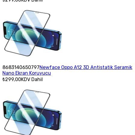
8683140650797
Newface Oppo A12 3D Antistatik Seramik
Nano Ekran Koruyucu
₺299,00
KDV Dahil