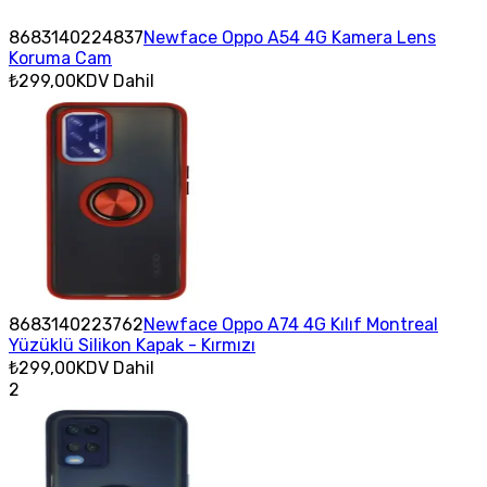
8683140224837
Newface Oppo A54 4G Kamera Lens
Koruma Cam
₺299,00
KDV Dahil
8683140223762
Newface Oppo A74 4G Kılıf Montreal
Yüzüklü Silikon Kapak - Kırmızı
₺299,00
KDV Dahil
2