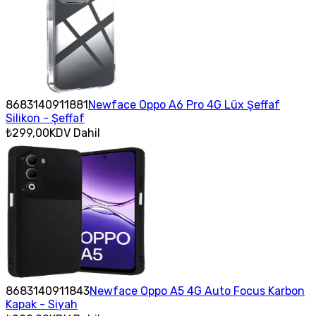
8683140911881
Newface Oppo A6 Pro 4G Lüx Şeffaf
Silikon - Şeffaf
₺299,00
KDV Dahil
8683140911843
Newface Oppo A5 4G Auto Focus Karbon
Kapak - Siyah