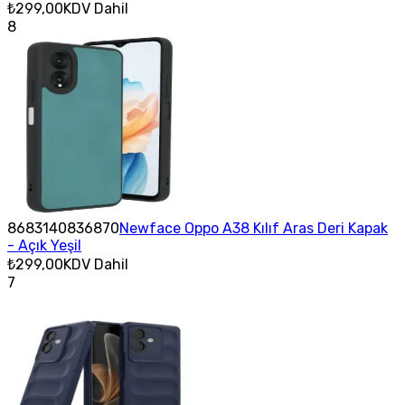
₺299,00
KDV Dahil
8
8683140836870
Newface Oppo A38 Kılıf Aras Deri Kapak
- Açık Yeşil
₺299,00
KDV Dahil
7