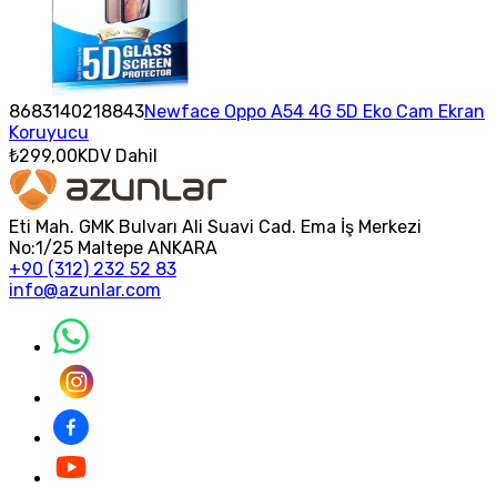
8683140218843
Newface Oppo A54 4G 5D Eko Cam Ekran
Koruyucu
₺299,00
KDV Dahil
Eti Mah. GMK Bulvarı Ali Suavi Cad. Ema İş Merkezi
No:1/25 Maltepe ANKARA
+90 (312) 232 52 83
info@azunlar.com