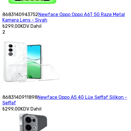
8683140943752
Newface Oppo Oppo A6T 5G Raze Metal
Kamera Lens - Siyah
₺299,00
KDV Dahil
2
8683140911898
Newface Oppo A5 4G Lüx Şeffaf Silikon -
Şeffaf
₺299,00
KDV Dahil