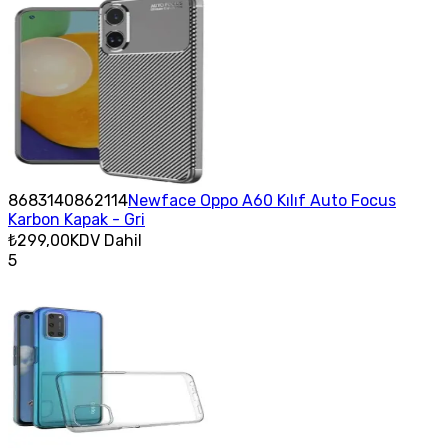
8683140862114
Newface Oppo A60 Kılıf Auto Focus
Karbon Kapak - Gri
₺299,00
KDV Dahil
5