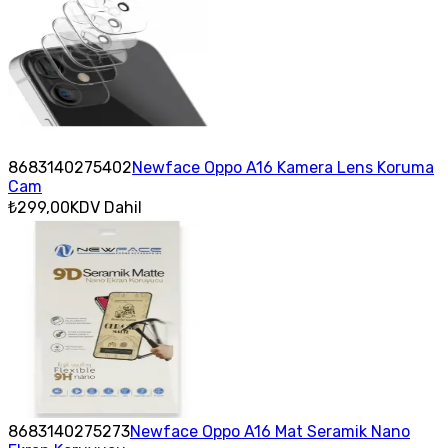
8683140275402
Newface Oppo A16 Kamera Lens Koruma
Cam
₺299,00
KDV Dahil
8683140275273
Newface Oppo A16 Mat Seramik Nano