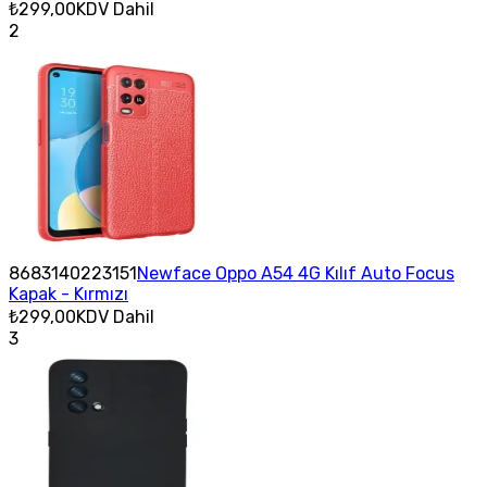
₺299,00
KDV Dahil
2
8683140223151
Newface Oppo A54 4G Kılıf Auto Focus
Kapak - Kırmızı
₺299,00
KDV Dahil
3