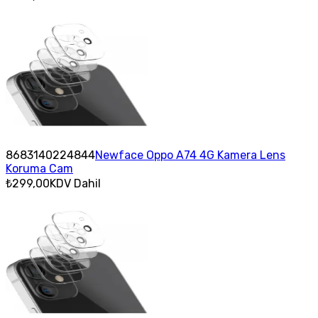
8683140224844
Newface Oppo A74 4G Kamera Lens
Koruma Cam
₺299,00
KDV Dahil