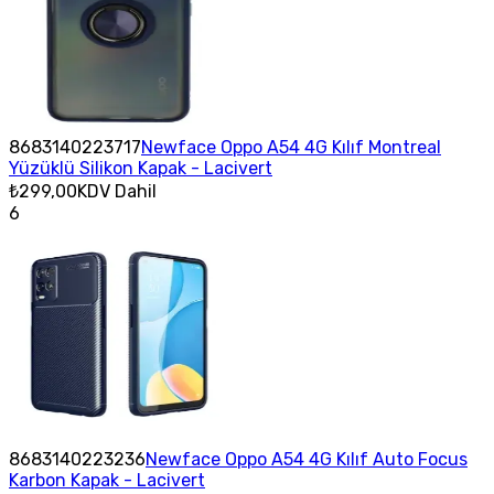
8683140223717
Newface Oppo A54 4G Kılıf Montreal
Yüzüklü Silikon Kapak - Lacivert
₺299,00
KDV Dahil
6
8683140223236
Newface Oppo A54 4G Kılıf Auto Focus
Karbon Kapak - Lacivert