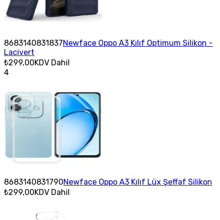
8683140831837
Newface Oppo A3 Kılıf Optimum Silikon -
Lacivert
₺299,00
KDV Dahil
4
8683140831790
Newface Oppo A3 Kılıf Lüx Şeffaf Silikon
₺299,00
KDV Dahil