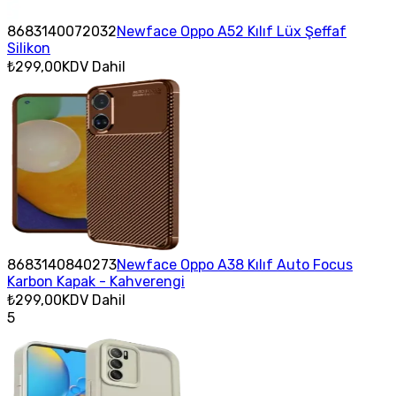
8683140072032
Newface Oppo A52 Kılıf Lüx Şeffaf
Silikon
₺299,00
KDV Dahil
8683140840273
Newface Oppo A38 Kılıf Auto Focus
Karbon Kapak - Kahverengi
₺299,00
KDV Dahil
5