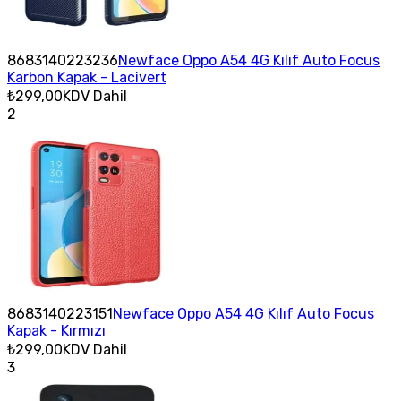
8683140223236
Newface Oppo A54 4G Kılıf Auto Focus
Karbon Kapak - Lacivert
₺299,00
KDV Dahil
2
8683140223151
Newface Oppo A54 4G Kılıf Auto Focus
Kapak - Kırmızı
₺299,00
KDV Dahil
3