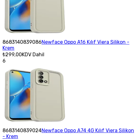
8683140839086
Newface Oppo A16 Kılıf Viera Silikon -
Krem
₺299,00
KDV Dahil
6
8683140839024
Newface Oppo A74 4G Kılıf Viera Silikon
- Krem