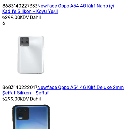
8683140227333
Newface Oppo A54 4G Kılıf Nano içi
Kadife Silikon - Koyu Yeşil
₺299,00
KDV Dahil
6
8683140222017
Newface Oppo A54 4G Kılıf Deluxe 2mm
Şeffaf Silikon - Şeffaf
₺299,00
KDV Dahil