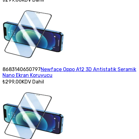
8683140650797
Newface Oppo A12 3D Antistatik Seramik
Nano Ekran Koruyucu
₺299,00
KDV Dahil