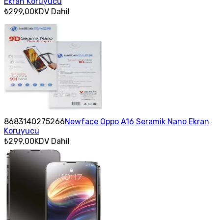
Ekran Koruyucu
₺299,00
KDV Dahil
8683140275266
Newface Oppo A16 Seramik Nano Ekran
Koruyucu
₺299,00
KDV Dahil