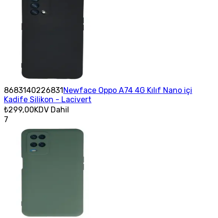
8683140226831
Newface Oppo A74 4G Kılıf Nano içi
Kadife Silikon - Lacivert
₺299,00
KDV Dahil
7