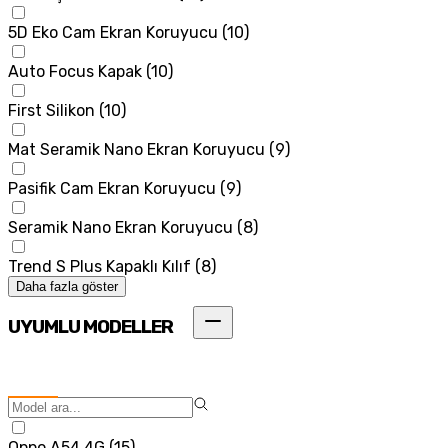
5D Eko Cam Ekran Koruyucu
(
10
)
Auto Focus Kapak
(
10
)
First Silikon
(
10
)
Mat Seramik Nano Ekran Koruyucu
(
9
)
Pasifik Cam Ekran Koruyucu
(
9
)
Seramik Nano Ekran Koruyucu
(
8
)
Trend S Plus Kapaklı Kılıf
(
8
)
Daha fazla göster
UYUMLU MODELLER
Oppo A54 4G
(
15
)