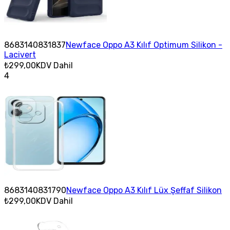
8683140831837
Newface Oppo A3 Kılıf Optimum Silikon -
Lacivert
₺299,00
KDV Dahil
4
8683140831790
Newface Oppo A3 Kılıf Lüx Şeffaf Silikon
₺299,00
KDV Dahil