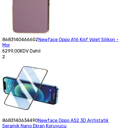
8683140466602
Newface Oppo A16 Kılıf Volet Silikon -
Mor
₺299,00
KDV Dahil
2
8683140634490
Newface Oppo A52 3D Antistatik
Seramik Nano Ekran Koruyucu