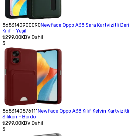
8683140900090
Newface Oppo A38 Sara Kartvizitli Deri
Kılıf - Yeşil
₺299,00
KDV Dahil
5
8683140876111
Newface Oppo A38 Kılıf Kelvin Kartvizitli
Silikon - Bordo
₺299,00
KDV Dahil
5