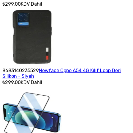
₺299,00
KDV Dahil
8683140235529
Newface Oppo A54 4G Kılıf Loop Deri
Silikon - Siyah
₺299,00
KDV Dahil