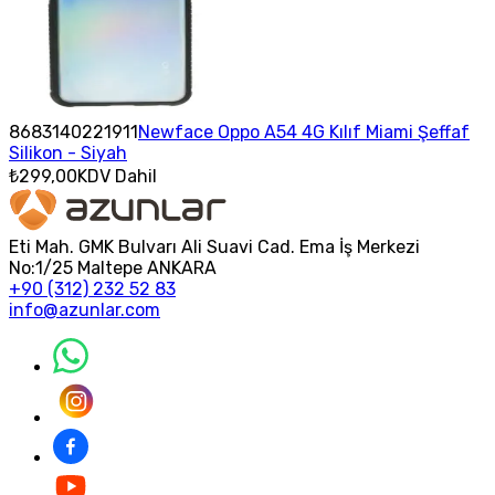
8683140221911
Newface Oppo A54 4G Kılıf Miami Şeffaf
Silikon - Siyah
₺299,00
KDV Dahil
Eti Mah. GMK Bulvarı Ali Suavi Cad. Ema İş Merkezi
No:1/25 Maltepe ANKARA
+90 (312) 232 52 83
info@azunlar.com