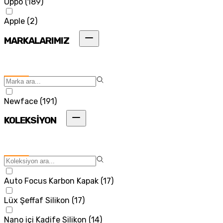
Oppo
(
189
)
Apple
(
2
)
MARKALARIMIZ
Newface
(
191
)
KOLEKSİYON
Auto Focus Karbon Kapak
(
17
)
Lüx Şeffaf Silikon
(
17
)
Nano içi Kadife Silikon
(
14
)