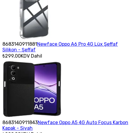
8683140911881
Newface Oppo A6 Pro 4G Lüx Şeffaf
Silikon - Şeffaf
₺299,00
KDV Dahil
8683140911843
Newface Oppo A5 4G Auto Focus Karbon
Kapak - Siyah