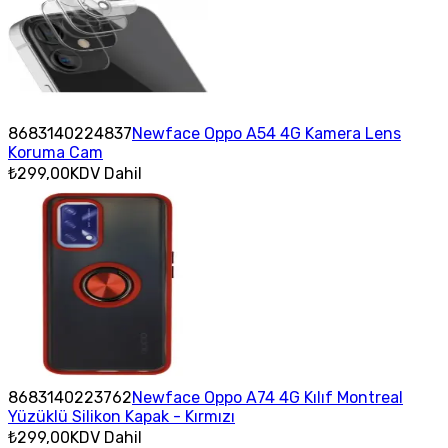
8683140224837
Newface Oppo A54 4G Kamera Lens
Koruma Cam
₺299,00
KDV Dahil
8683140223762
Newface Oppo A74 4G Kılıf Montreal
Yüzüklü Silikon Kapak - Kırmızı
₺299,00
KDV Dahil