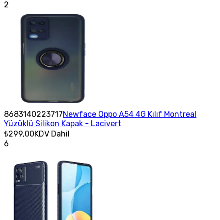
2
8683140223717
Newface Oppo A54 4G Kılıf Montreal
Yüzüklü Silikon Kapak - Lacivert
₺299,00
KDV Dahil
6