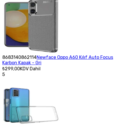
8683140862114
Newface Oppo A60 Kılıf Auto Focus
Karbon Kapak - Gri
₺299,00
KDV Dahil
5