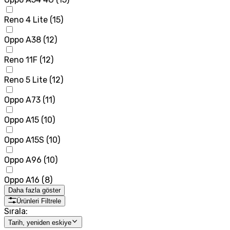
Reno 4 Lite
(
15
)
Oppo A38
(
12
)
Reno 11F
(
12
)
Reno 5 Lite
(
12
)
Oppo A73
(
11
)
Oppo A15
(
10
)
Oppo A15S
(
10
)
Oppo A96
(
10
)
Oppo A16
(
8
)
Daha fazla göster
Ürünleri Filtrele
Sırala:
Tarih, yeniden eskiye