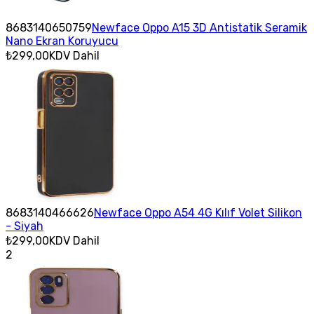
8683140650759
Newface Oppo A15 3D Antistatik Seramik
Nano Ekran Koruyucu
₺299,00
KDV Dahil
8683140466626
Newface Oppo A54 4G Kılıf Volet Silikon
- Siyah
₺299,00
KDV Dahil
2