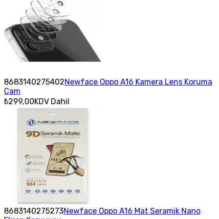
8683140275402
Newface Oppo A16 Kamera Lens Koruma
Cam
₺299,00
KDV Dahil
8683140275273
Newface Oppo A16 Mat Seramik Nano