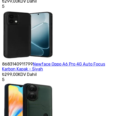
₺299,00
KDV Dahil
5
8683140911799
Newface Oppo A6 Pro 4G Auto Focus
Karbon Kapak - Siyah
₺299,00
KDV Dahil
5