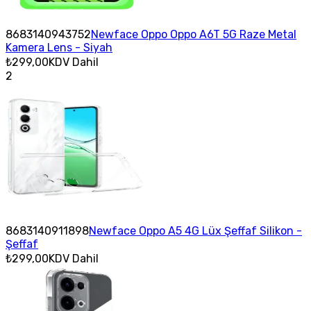
8683140943752
Newface Oppo Oppo A6T 5G Raze Metal
Kamera Lens - Siyah
₺299,00
KDV Dahil
2
8683140911898
Newface Oppo A5 4G Lüx Şeffaf Silikon -
Şeffaf
₺299,00
KDV Dahil