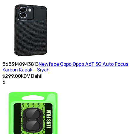
8683140943813
Newface Oppo Oppo A6T 5G Auto Focus
Karbon Kapak - Siyah
₺299,00
KDV Dahil
6