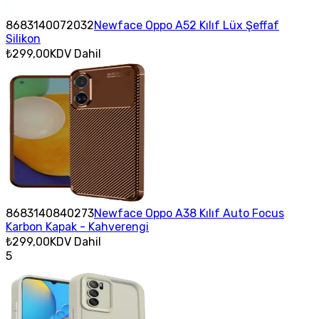
8683140072032
Newface Oppo A52 Kılıf Lüx Şeffaf
Silikon
₺299,00
KDV Dahil
8683140840273
Newface Oppo A38 Kılıf Auto Focus
Karbon Kapak - Kahverengi
₺299,00
KDV Dahil
5