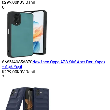
₺299,00
KDV Dahil
8
8683140836870
Newface Oppo A38 Kılıf Aras Deri Kapak
- Açık Yeşil
₺299,00
KDV Dahil
7