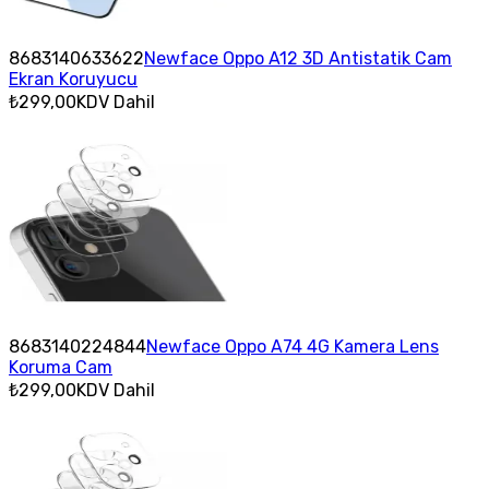
8683140633622
Newface Oppo A12 3D Antistatik Cam
Ekran Koruyucu
₺299,00
KDV Dahil
8683140224844
Newface Oppo A74 4G Kamera Lens
Koruma Cam
₺299,00
KDV Dahil