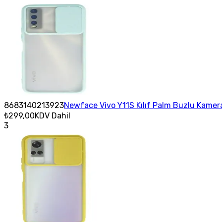
8683140213923
Newface Vivo Y11S Kılıf Palm Buzlu Kamera
₺299,00
KDV Dahil
3