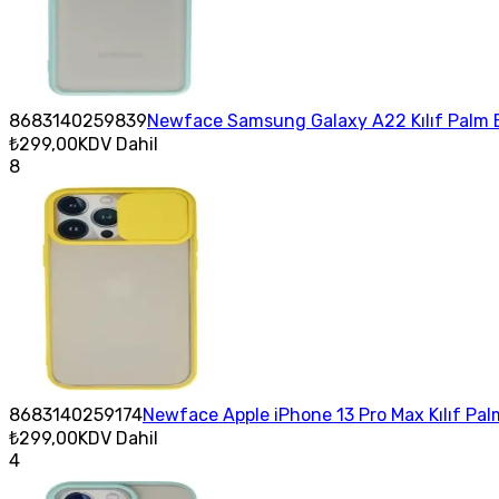
8683140259839
Newface Samsung Galaxy A22 Kılıf Palm B
₺299,00
KDV Dahil
8
8683140259174
Newface Apple iPhone 13 Pro Max Kılıf Pal
₺299,00
KDV Dahil
4