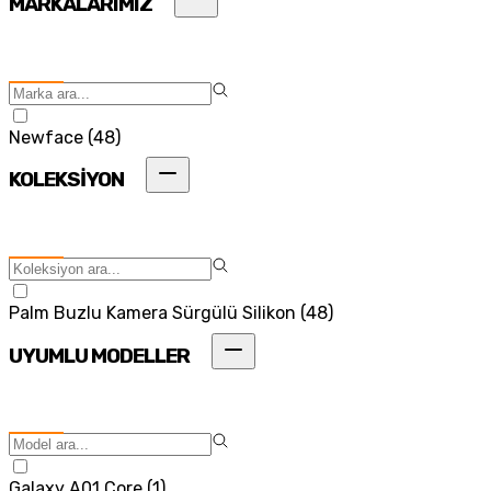
MARKALARIMIZ
Newface
(
48
)
KOLEKSİYON
Palm Buzlu Kamera Sürgülü Silikon
(
48
)
UYUMLU MODELLER
Galaxy A01 Core
(
1
)