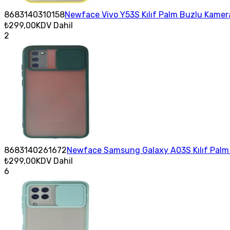
8683140310158
Newface Vivo Y53S Kılıf Palm Buzlu Kamera 
₺299,00
KDV Dahil
2
8683140261672
Newface Samsung Galaxy A03S Kılıf Palm B
₺299,00
KDV Dahil
6