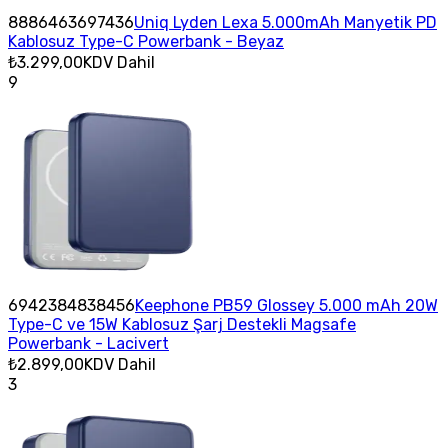
8886463697436
Uniq Lyden Lexa 5.000mAh Manyetik PD
Kablosuz Type-C Powerbank - Beyaz
₺3.299,00
KDV Dahil
9
6942384838456
Keephone PB59 Glossey 5.000 mAh 20W
Type-C ve 15W Kablosuz Şarj Destekli Magsafe
Powerbank - Lacivert
₺2.899,00
KDV Dahil
3