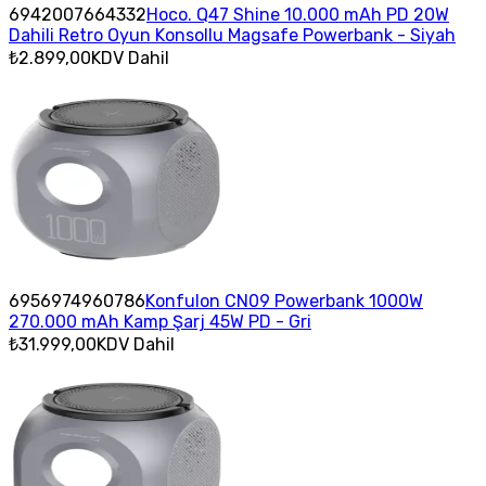
6942007664332
Hoco. Q47 Shine 10.000 mAh PD 20W
Dahili Retro Oyun Konsollu Magsafe Powerbank - Siyah
₺2.899,00
KDV Dahil
6956974960786
Konfulon CN09 Powerbank 1000W
270.000 mAh Kamp Şarj 45W PD - Gri
₺31.999,00
KDV Dahil