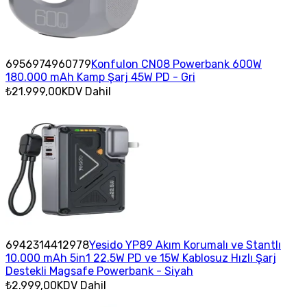
6956974960779
Konfulon CN08 Powerbank 600W
180.000 mAh Kamp Şarj 45W PD - Gri
₺21.999,00
KDV Dahil
6942314412978
Yesido YP89 Akım Korumalı ve Stantlı
10.000 mAh 5in1 22.5W PD ve 15W Kablosuz Hızlı Şarj
Destekli Magsafe Powerbank - Siyah
₺2.999,00
KDV Dahil