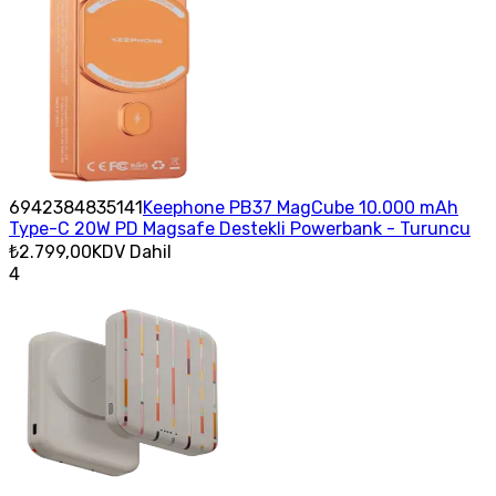
6942384835141
Keephone PB37 MagCube 10.000 mAh
Type-C 20W PD Magsafe Destekli Powerbank - Turuncu
₺2.799,00
KDV Dahil
4