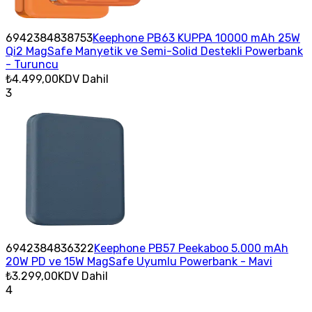
6942384838753
Keephone PB63 KUPPA 10000 mAh 25W
Qi2 MagSafe Manyetik ve Semi-Solid Destekli Powerbank
- Turuncu
₺4.499,00
KDV Dahil
3
6942384836322
Keephone PB57 Peekaboo 5.000 mAh
20W PD ve 15W MagSafe Uyumlu Powerbank - Mavi
₺3.299,00
KDV Dahil
4