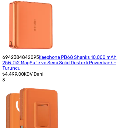
6942384842095
Keephone PB68 Shanks 10.000 mAh
25W Qi2 MagSafe ve Semi Solid Destekli Powerbank -
Turuncu
₺4.499,00
KDV Dahil
3