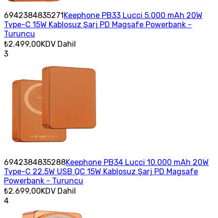
6942384835271
Keephone PB33 Lucci 5.000 mAh 20W
Type-C 15W Kablosuz Şarj PD Magsafe Powerbank -
Turuncu
₺2.499,00
KDV Dahil
3
6942384835288
Keephone PB34 Lucci 10.000 mAh 20W
Type-C 22.5W USB QC 15W Kablosuz Şarj PD Magsafe
Powerbank - Turuncu
₺2.699,00
KDV Dahil
4