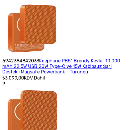
6942384842033
Keephone PB51 Brendy Kevlar 10.000
mAh 22.5W USB 20W Type-C ve 15W Kablosuz Şarj
Destekli Magsafe Powerbank - Turuncu
₺3.099,00
KDV Dahil
9