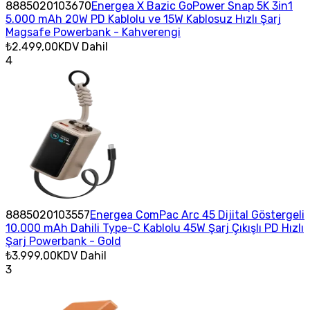
8885020103670
Energea X Bazic GoPower Snap 5K 3in1
5.000 mAh 20W PD Kablolu ve 15W Kablosuz Hızlı Şarj
Magsafe Powerbank - Kahverengi
₺2.499,00
KDV Dahil
4
8885020103557
Energea ComPac Arc 45 Dijital Göstergeli
10.000 mAh Dahili Type-C Kablolu 45W Şarj Çıkışlı PD Hızlı
Şarj Powerbank - Gold
₺3.999,00
KDV Dahil
3