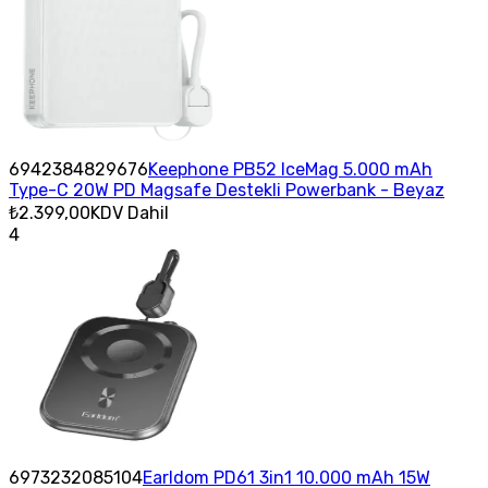
6942384829676
Keephone PB52 IceMag 5.000 mAh
Type-C 20W PD Magsafe Destekli Powerbank - Beyaz
₺2.399,00
KDV Dahil
4
6973232085104
Earldom PD61 3in1 10.000 mAh 15W