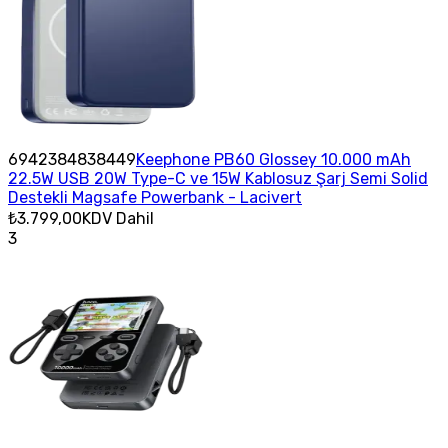
6942384838449
Keephone PB60 Glossey 10.000 mAh
22.5W USB 20W Type-C ve 15W Kablosuz Şarj Semi Solid
Destekli Magsafe Powerbank - Lacivert
₺3.799,00
KDV Dahil
3