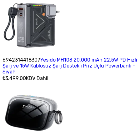
6942314418307
Yesido MH103 20.000 mAh 22.5W PD Hızlı
Şarj ve 15W Kablosuz Şarj Destekli Priz Uçlu Powerbank -
Siyah
₺3.499,00
KDV Dahil