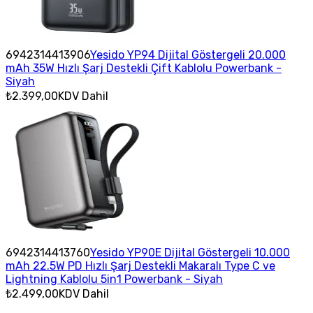
6942314413906
Yesido YP94 Dijital Göstergeli 20.000
mAh 35W Hızlı Şarj Destekli Çift Kablolu Powerbank -
Siyah
₺2.399,00
KDV Dahil
6942314413760
Yesido YP90E Dijital Göstergeli 10.000
mAh 22.5W PD Hızlı Şarj Destekli Makaralı Type C ve
Lightning Kablolu 5in1 Powerbank - Siyah
₺2.499,00
KDV Dahil