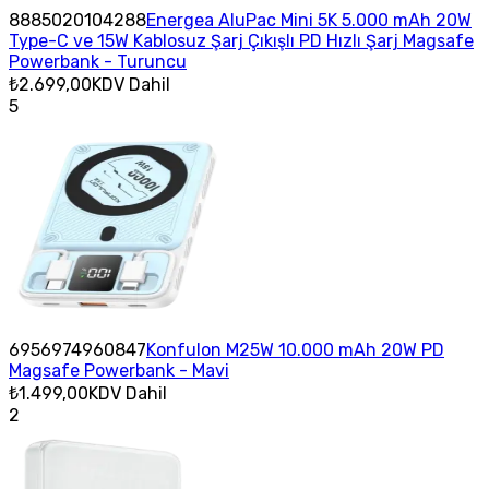
8885020104288
Energea AluPac Mini 5K 5.000 mAh 20W
Type-C ve 15W Kablosuz Şarj Çıkışlı PD Hızlı Şarj Magsafe
Powerbank - Turuncu
₺2.699,00
KDV Dahil
5
6956974960847
Konfulon M25W 10.000 mAh 20W PD
Magsafe Powerbank - Mavi
₺1.499,00
KDV Dahil
2