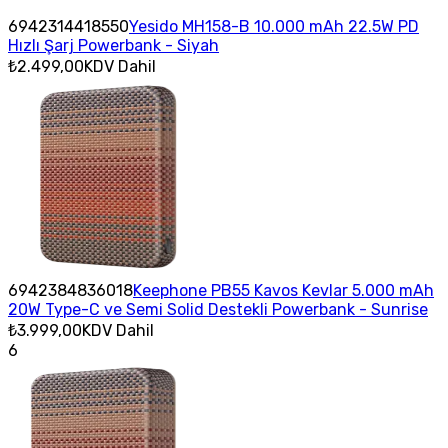
6942314418550
Yesido MH158-B 10.000 mAh 22.5W PD
Hızlı Şarj Powerbank - Siyah
₺2.499,00
KDV Dahil
6942384836018
Keephone PB55 Kavos Kevlar 5.000 mAh
20W Type-C ve Semi Solid Destekli Powerbank - Sunrise
₺3.999,00
KDV Dahil
6