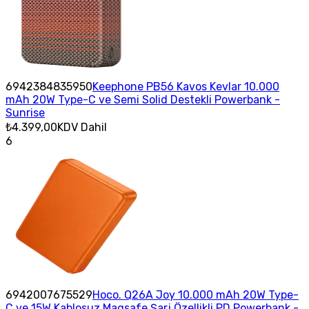
6942384835950
Keephone PB56 Kavos Kevlar 10.000
mAh 20W Type-C ve Semi Solid Destekli Powerbank -
Sunrise
₺4.399,00
KDV Dahil
6
6942007675529
Hoco. Q26A Joy 10.000 mAh 20W Type-
C ve 15W Kablosuz Magsafe Şarj Özellikli PD Powerbank -