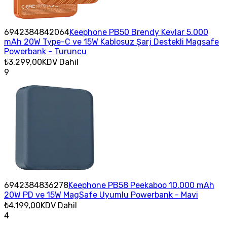
6942384842064
Keephone PB50 Brendy Kevlar 5.000
mAh 20W Type-C ve 15W Kablosuz Şarj Destekli Magsafe
Powerbank - Turuncu
₺3.299,00
KDV Dahil
9
6942384836278
Keephone PB58 Peekaboo 10.000 mAh
20W PD ve 15W MagSafe Uyumlu Powerbank - Mavi
₺4.199,00
KDV Dahil
4