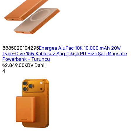
8885020104295
Energea AluPac 10K 10.000 mAh 20W
Type-C ve 15W Kablosuz Şarj Çıkışlı PD Hızlı Şarj Magsafe
Powerbank - Turuncu
₺2.849,00
KDV Dahil
4