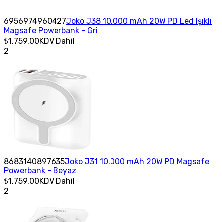
6956974960427
Joko J38 10.000 mAh 20W PD Led Işıklı
Magsafe Powerbank - Gri
₺1.759,00
KDV Dahil
2
8683140897635
Joko J31 10.000 mAh 20W PD Magsafe
Powerbank - Beyaz
₺1.759,00
KDV Dahil
2