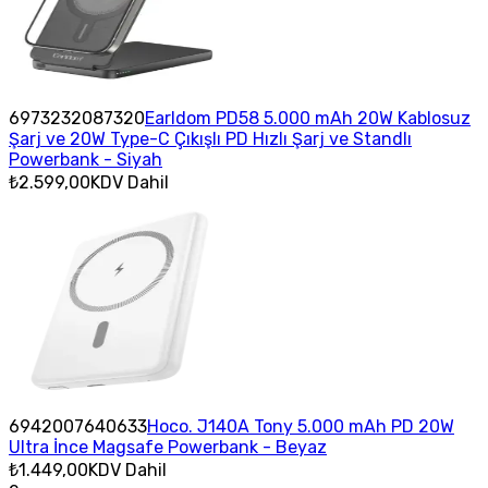
6973232087320
Earldom PD58 5.000 mAh 20W Kablosuz
Şarj ve 20W Type-C Çıkışlı PD Hızlı Şarj ve Standlı
Powerbank - Siyah
₺2.599,00
KDV Dahil
6942007640633
Hoco. J140A Tony 5.000 mAh PD 20W
Ultra İnce Magsafe Powerbank - Beyaz
₺1.449,00
KDV Dahil