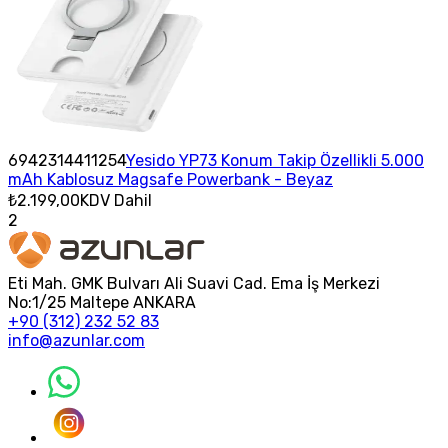
6942314411254
Yesido YP73 Konum Takip Özellikli 5.000
mAh Kablosuz Magsafe Powerbank - Beyaz
₺2.199,00
KDV Dahil
2
Eti Mah. GMK Bulvarı Ali Suavi Cad. Ema İş Merkezi
No:1/25 Maltepe ANKARA
+90 (312) 232 52 83
info@azunlar.com