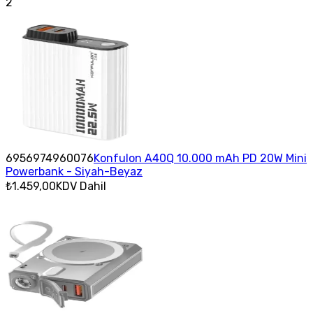
2
6956974960076
Konfulon A40Q 10.000 mAh PD 20W Mini
Powerbank - Siyah-Beyaz
₺1.459,00
KDV Dahil