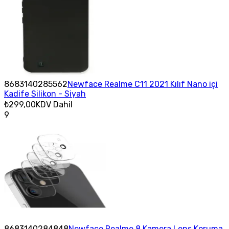
8683140285562
Newface Realme C11 2021 Kılıf Nano içi
Kadife Silikon - Siyah
₺299,00
KDV Dahil
9
8683140284848
Newface Realme 8 Kamera Lens Koruma