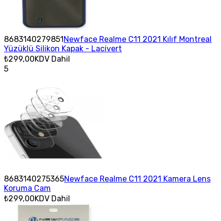
8683140279851
Newface Realme C11 2021 Kılıf Montreal
Yüzüklü Silikon Kapak - Lacivert
₺299,00
KDV Dahil
5
8683140275365
Newface Realme C11 2021 Kamera Lens
Koruma Cam
₺299,00
KDV Dahil