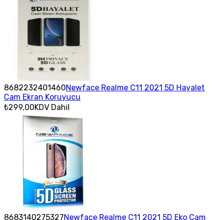
8682232401460
Newface Realme C11 2021 5D Hayalet
Cam Ekran Koruyucu
₺299,00
KDV Dahil
8683140275327
Newface Realme C11 2021 5D Eko Cam