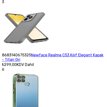
3
8683140675325
Newface Realme C53 Kılıf Elegant Kapak
- Titan Gri
₺299,00
KDV Dahil
6