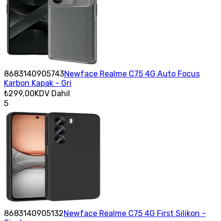
8683140905743
Newface Realme C75 4G Auto Focus
Karbon Kapak - Gri
₺299,00
KDV Dahil
5
8683140905132
Newface Realme C75 4G First Silikon -