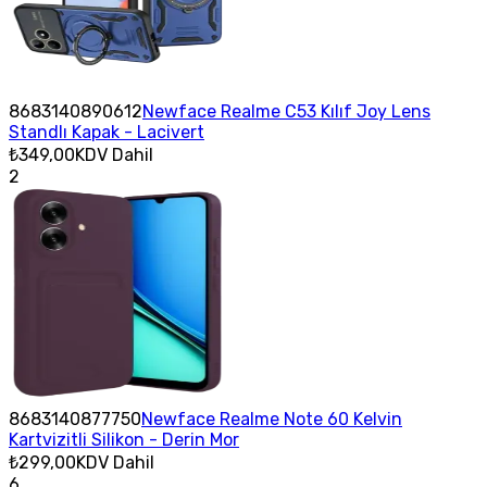
8683140890612
Newface Realme C53 Kılıf Joy Lens
Standlı Kapak - Lacivert
₺349,00
KDV Dahil
2
8683140877750
Newface Realme Note 60 Kelvin
Kartvizitli Silikon - Derin Mor
₺299,00
KDV Dahil
6