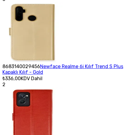
8683140029456
Newface Realme 6i Kılıf Trend S Plus
Kapaklı Kılıf - Gold
₺336,00
KDV Dahil
2