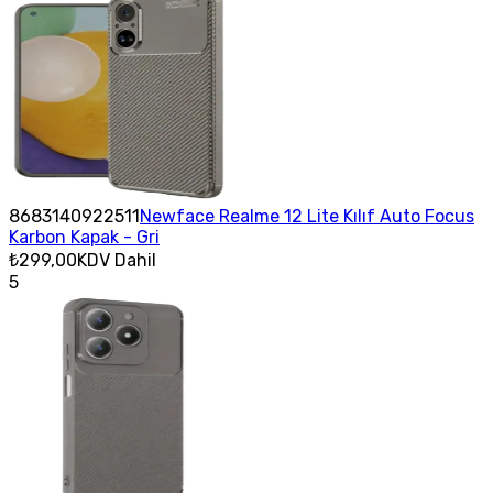
8683140922511
Newface Realme 12 Lite Kılıf Auto Focus
Karbon Kapak - Gri
₺299,00
KDV Dahil
5