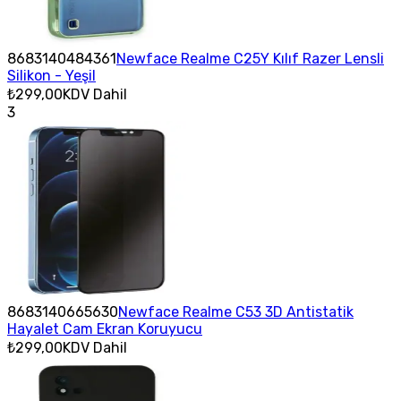
8683140484361
Newface Realme C25Y Kılıf Razer Lensli
Silikon - Yeşil
₺299,00
KDV Dahil
3
8683140665630
Newface Realme C53 3D Antistatik
Hayalet Cam Ekran Koruyucu
₺299,00
KDV Dahil