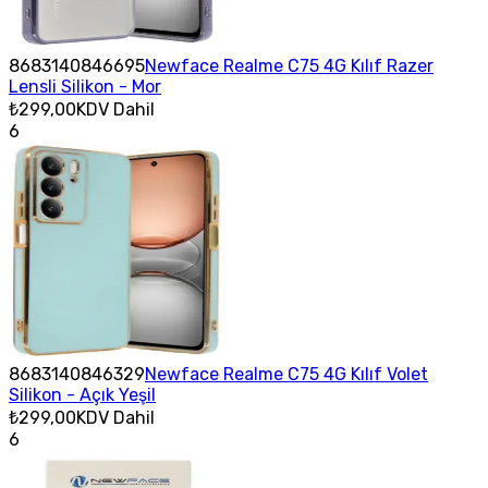
8683140846695
Newface Realme C75 4G Kılıf Razer
Lensli Silikon - Mor
₺299,00
KDV Dahil
6
8683140846329
Newface Realme C75 4G Kılıf Volet
Silikon - Açık Yeşil
₺299,00
KDV Dahil
6