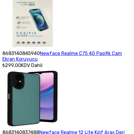
8683140845940
Newface Realme C75 4G Pasifik Cam
Ekran Koruyucu
₺299,00
KDV Dahil
8683140837488
Newface Realme 12 Lite Kılıf Aras Deri