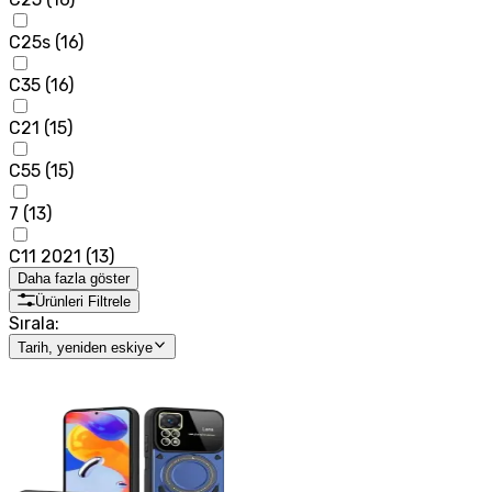
C25s
(
16
)
C35
(
16
)
C21
(
15
)
C55
(
15
)
7
(
13
)
C11 2021
(
13
)
Daha fazla göster
Ürünleri Filtrele
Sırala:
Tarih, yeniden eskiye