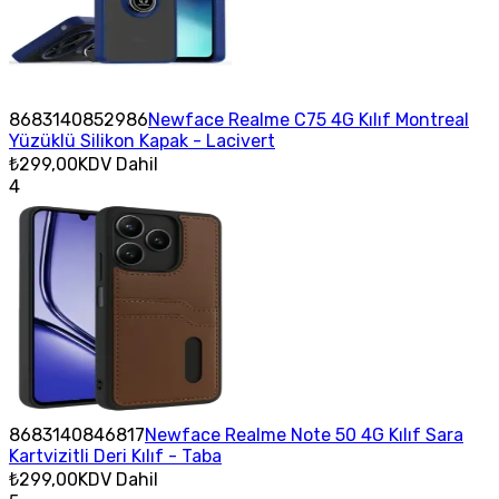
8683140852986
Newface Realme C75 4G Kılıf Montreal
Yüzüklü Silikon Kapak - Lacivert
₺299,00
KDV Dahil
4
8683140846817
Newface Realme Note 50 4G Kılıf Sara
Kartvizitli Deri Kılıf - Taba
₺299,00
KDV Dahil