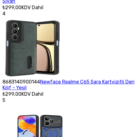
Siyah
₺299,00
KDV Dahil
4
8683140900144
Newface Realme C65 Sara Kartvizitli Deri
Kılıf - Yeşil
₺299,00
KDV Dahil
5