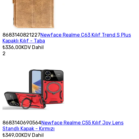
8683140821227
Newface Realme C63 Kılıf Trend S Plus
Kapaklı Kılıf - Taba
₺336,00
KDV Dahil
2
8683140690564
Newface Realme C55 Kılıf Joy Lens
Standlı Kapak - Kırmızı
₺349,00
KDV Dahil