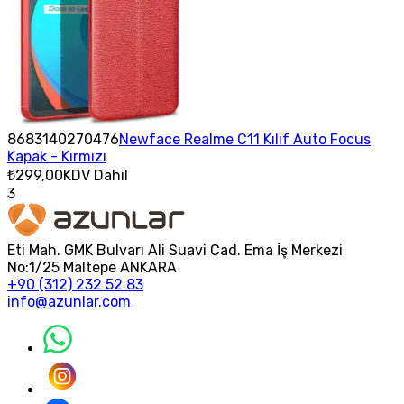
8683140270476
Newface Realme C11 Kılıf Auto Focus
Kapak - Kırmızı
₺299,00
KDV Dahil
3
Eti Mah. GMK Bulvarı Ali Suavi Cad. Ema İş Merkezi
No:1/25 Maltepe ANKARA
+90 (312) 232 52 83
info@azunlar.com