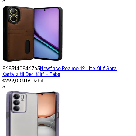
5
8683140846763
Newface Realme 12 Lite Kılıf Sara
Kartvizitli Deri Kılıf - Taba
₺299,00
KDV Dahil
5