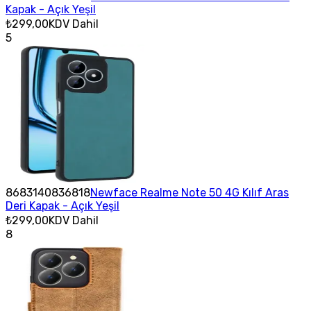
Kapak - Açık Yeşil
₺299,00
KDV Dahil
5
8683140836818
Newface Realme Note 50 4G Kılıf Aras
Deri Kapak - Açık Yeşil
₺299,00
KDV Dahil
8