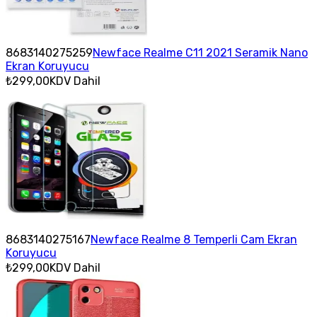
8683140275259
Newface Realme C11 2021 Seramik Nano
Ekran Koruyucu
₺299,00
KDV Dahil
8683140275167
Newface Realme 8 Temperli Cam Ekran
Koruyucu
₺299,00
KDV Dahil