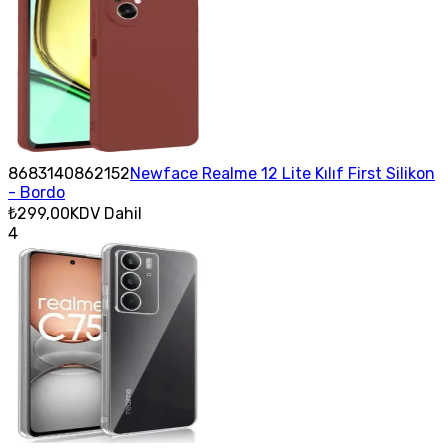
8683140862152
Newface Realme 12 Lite Kılıf First Silikon
- Bordo
₺299,00
KDV Dahil
4