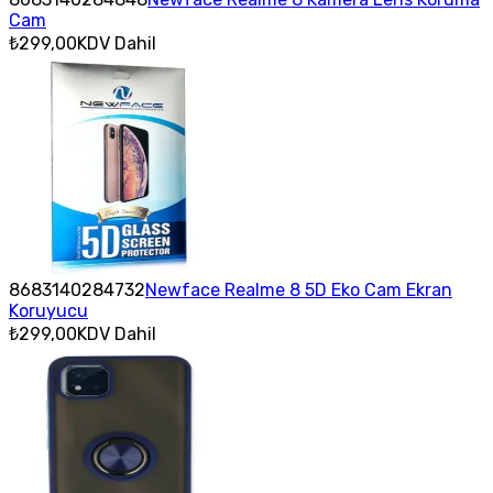
Cam
₺299,00
KDV Dahil
8683140284732
Newface Realme 8 5D Eko Cam Ekran
Koruyucu
₺299,00
KDV Dahil