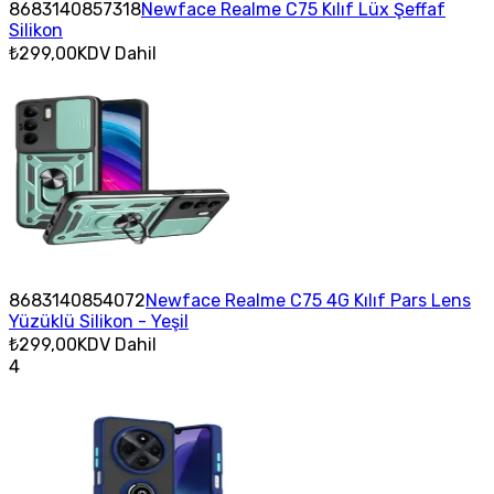
8683140857318
Newface Realme C75 Kılıf Lüx Şeffaf
Silikon
₺299,00
KDV Dahil
8683140854072
Newface Realme C75 4G Kılıf Pars Lens
Yüzüklü Silikon - Yeşil
₺299,00
KDV Dahil
4