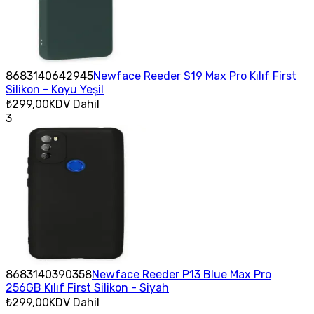
8683140642945
Newface Reeder S19 Max Pro Kılıf First
Silikon - Koyu Yeşil
₺299,00
KDV Dahil
3
8683140390358
Newface Reeder P13 Blue Max Pro
256GB Kılıf First Silikon - Siyah
₺299,00
KDV Dahil