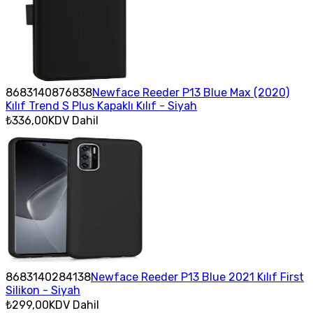
8683140876838
Newface Reeder P13 Blue Max (2020)
Kılıf Trend S Plus Kapaklı Kılıf - Siyah
₺336,00
KDV Dahil
8683140284138
Newface Reeder P13 Blue 2021 Kılıf First
Silikon - Siyah
₺299,00
KDV Dahil