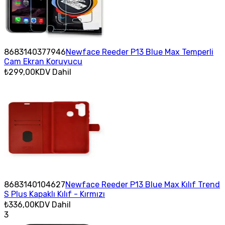
8683140377946
Newface Reeder P13 Blue Max Temperli
Cam Ekran Koruyucu
₺299,00
KDV Dahil
8683140104627
Newface Reeder P13 Blue Max Kılıf Trend
S Plus Kapaklı Kılıf - Kırmızı
₺336,00
KDV Dahil
3