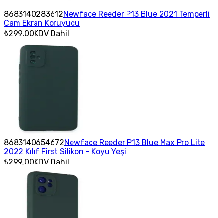
8683140283612
Newface Reeder P13 Blue 2021 Temperli
Cam Ekran Koruyucu
₺299,00
KDV Dahil
8683140654672
Newface Reeder P13 Blue Max Pro Lite
2022 Kılıf First Silikon - Koyu Yeşil
₺299,00
KDV Dahil