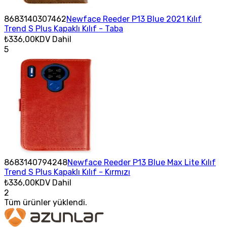
8683140307462
Newface Reeder P13 Blue 2021 Kılıf
Trend S Plus Kapaklı Kılıf - Taba
₺336,00
KDV Dahil
5
8683140794248
Newface Reeder P13 Blue Max Lite Kılıf
Trend S Plus Kapaklı Kılıf - Kırmızı
₺336,00
KDV Dahil
2
Tüm ürünler yüklendi.