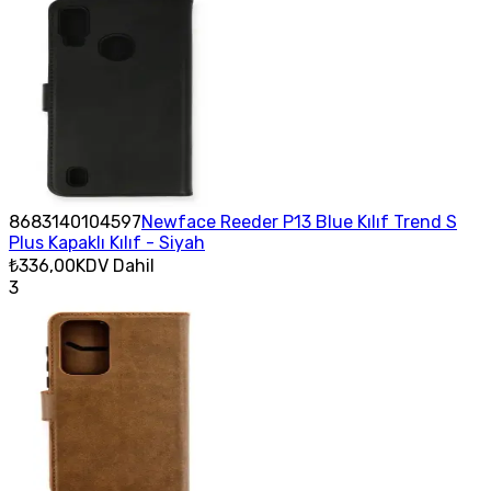
8683140104597
Newface Reeder P13 Blue Kılıf Trend S
Plus Kapaklı Kılıf - Siyah
₺336,00
KDV Dahil
3