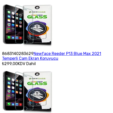
8683140283629
Newface Reeder P13 Blue Max 2021
Temperli Cam Ekran Koruyucu
₺299,00
KDV Dahil