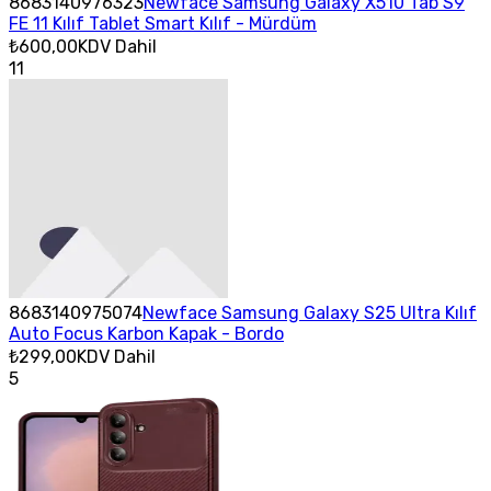
8683140976323
Newface Samsung Galaxy X510 Tab S9
FE 11 Kılıf Tablet Smart Kılıf - Mürdüm
₺600,00
KDV Dahil
11
8683140975074
Newface Samsung Galaxy S25 Ultra Kılıf
Auto Focus Karbon Kapak - Bordo
₺299,00
KDV Dahil
5