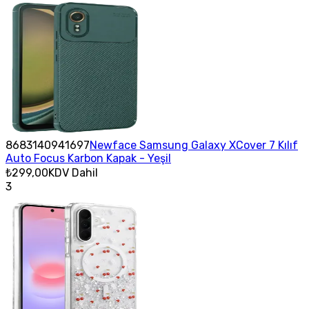
8683140941697
Newface Samsung Galaxy XCover 7 Kılıf
Auto Focus Karbon Kapak - Yeşil
₺299,00
KDV Dahil
3