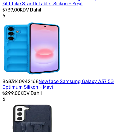
Kılıf Like Stantlı Tablet Silikon - Yeşil
₺739,00
KDV Dahil
6
8683140942168
Newface Samsung Galaxy A37 5G
Optimum Silikon - Mavi
₺299,00
KDV Dahil
6