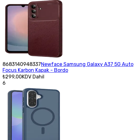
8683140948337
Newface Samsung Galaxy A37 5G Auto
Focus Karbon Kapak - Bordo
₺299,00
KDV Dahil
6