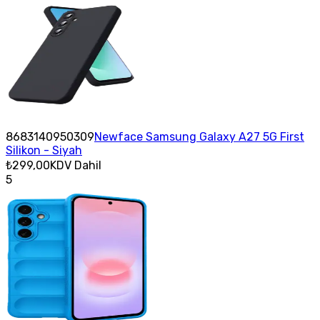
8683140950309
Newface Samsung Galaxy A27 5G First
Silikon - Siyah
₺299,00
KDV Dahil
5