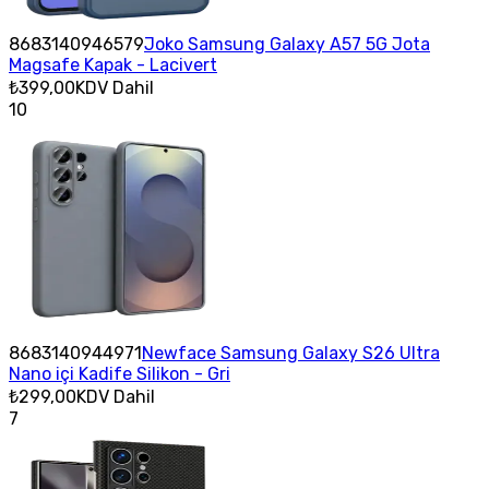
8683140946579
Joko Samsung Galaxy A57 5G Jota
Magsafe Kapak - Lacivert
₺399,00
KDV Dahil
10
8683140944971
Newface Samsung Galaxy S26 Ultra
Nano içi Kadife Silikon - Gri
₺299,00
KDV Dahil
7