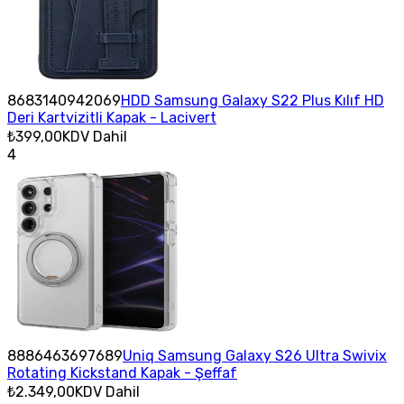
8683140942069
HDD Samsung Galaxy S22 Plus Kılıf HD
Deri Kartvizitli Kapak - Lacivert
₺399,00
KDV Dahil
4
8886463697689
Uniq Samsung Galaxy S26 Ultra Swivix
Rotating Kickstand Kapak - Şeffaf
₺2.349,00
KDV Dahil