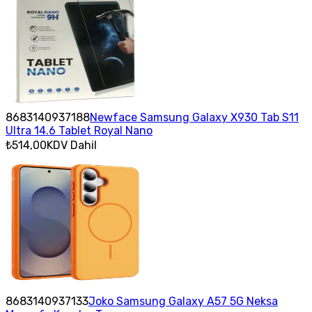
8683140937188
Newface Samsung Galaxy X930 Tab S11
Ultra 14.6 Tablet Royal Nano
₺514,00
KDV Dahil
8683140937133
Joko Samsung Galaxy A57 5G Neksa