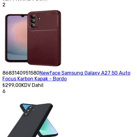
2
8683140951580
Newface Samsung Galaxy A27 5G Auto
Focus Karbon Kapak - Bordo
₺299,00
KDV Dahil
6