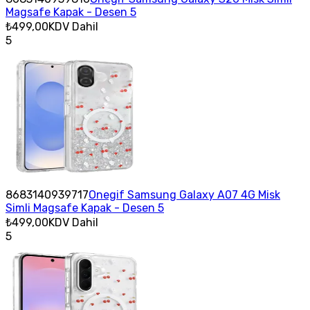
Magsafe Kapak - Desen 5
₺499,00
KDV Dahil
5
8683140939717
Onegif Samsung Galaxy A07 4G Misk
Simli Magsafe Kapak - Desen 5
₺499,00
KDV Dahil
5