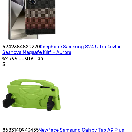
6942384829270
Keephone Samsung S24 Ultra Kevlar
Seanova Magsafe Kılıf - Aurora
₺2.799,00
KDV Dahil
3
8683140943455
Newface Samsung Galaxy Tab A9 Plus