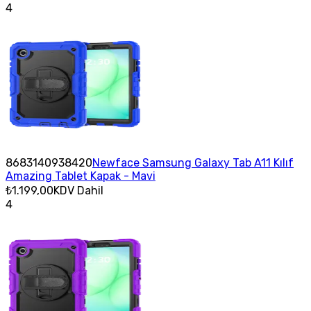
4
8683140938420
Newface Samsung Galaxy Tab A11 Kılıf
Amazing Tablet Kapak - Mavi
₺1.199,00
KDV Dahil
4