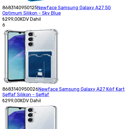
8683140950125
Newface Samsung Galaxy A27 5G
Optimum Silikon - Sky Blue
₺299,00
KDV Dahil
6
8683140950026
Newface Samsung Galaxy A27 Kılıf Kart
Şeffaf Silikon - Şeffaf
₺299,00
KDV Dahil