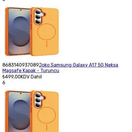
8683140937089
Joko Samsung Galaxy A17 5G Neksa
Magsafe Kapak - Turuncu
₺499,00
KDV Dahil
6