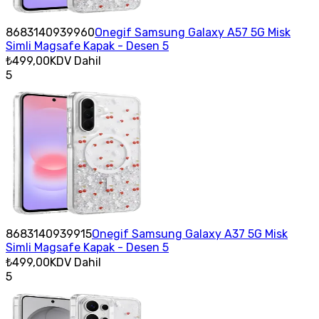
8683140939960
Onegif Samsung Galaxy A57 5G Misk
Simli Magsafe Kapak - Desen 5
₺499,00
KDV Dahil
5
8683140939915
Onegif Samsung Galaxy A37 5G Misk
Simli Magsafe Kapak - Desen 5
₺499,00
KDV Dahil
5