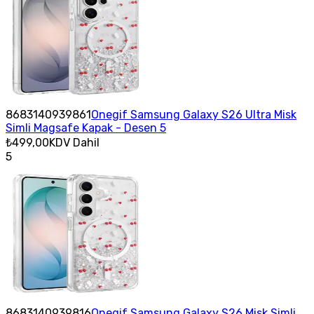
8683140939861
Onegif Samsung Galaxy S26 Ultra Misk
Simli Magsafe Kapak - Desen 5
₺499,00
KDV Dahil
5
8683140939816
Onegif Samsung Galaxy S26 Misk Simli