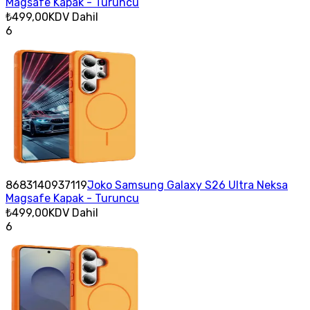
Magsafe Kapak - Turuncu
₺499,00
KDV Dahil
6
8683140937119
Joko Samsung Galaxy S26 Ultra Neksa
Magsafe Kapak - Turuncu
₺499,00
KDV Dahil
6