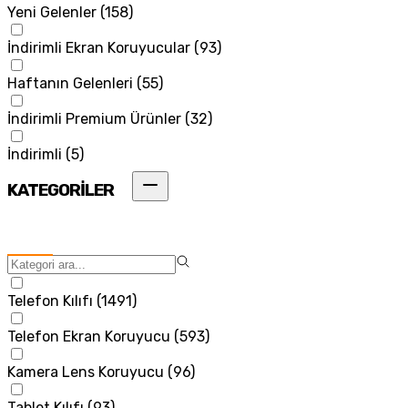
Yeni Gelenler
(
158
)
İndirimli Ekran Koruyucular
(
93
)
Haftanın Gelenleri
(
55
)
İndirimli Premium Ürünler
(
32
)
İndirimli
(
5
)
KATEGORİLER
Telefon Kılıfı
(
1491
)
Telefon Ekran Koruyucu
(
593
)
Kamera Lens Koruyucu
(
96
)
Tablet Kılıfı
(
93
)