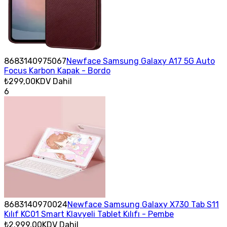
8683140975067
Newface Samsung Galaxy A17 5G Auto
Focus Karbon Kapak - Bordo
₺299,00
KDV Dahil
6
8683140970024
Newface Samsung Galaxy X730 Tab S11
Kılıf KC01 Smart Klavyeli Tablet Kılıfı - Pembe
₺2.999,00
KDV Dahil