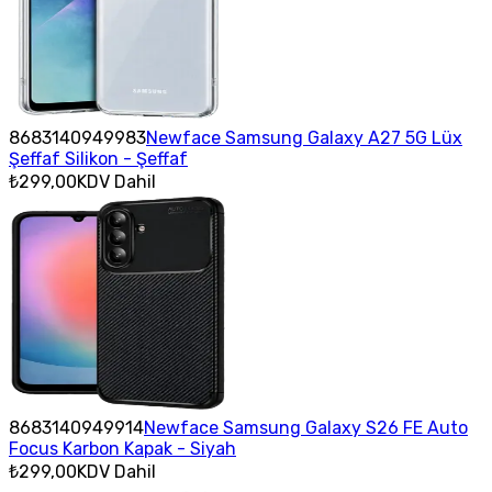
8683140949983
Newface Samsung Galaxy A27 5G Lüx
Şeffaf Silikon - Şeffaf
₺299,00
KDV Dahil
8683140949914
Newface Samsung Galaxy S26 FE Auto
Focus Karbon Kapak - Siyah
₺299,00
KDV Dahil