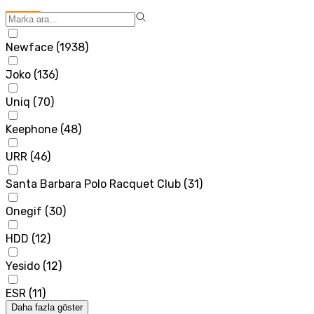
Newface
(
1938
)
Joko
(
136
)
Uniq
(
70
)
Keephone
(
48
)
URR
(
46
)
Santa Barbara Polo Racquet Club
(
31
)
Onegif
(
30
)
HDD
(
12
)
Yesido
(
12
)
ESR
(
11
)
Daha fazla göster