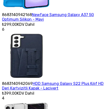
8683140942168
Newface Samsung Galaxy A37 5G
Optimum Silikon - Mavi
₺299,00
KDV Dahil
6
8683140942069
HDD Samsung Galaxy S22 Plus Kılıf HD
Deri Kartvizitli Kapak - Lacivert
₺399,00
KDV Dahil
4