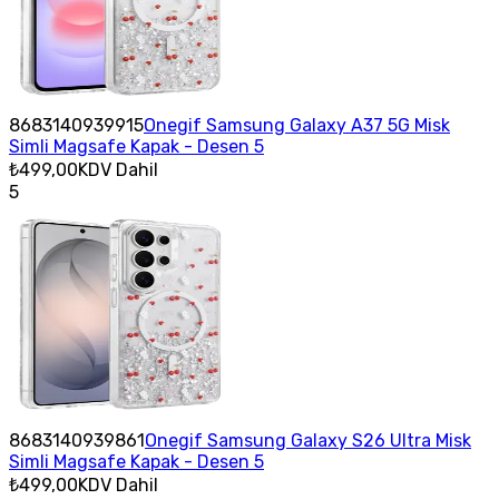
8683140939915
Onegif Samsung Galaxy A37 5G Misk
Simli Magsafe Kapak - Desen 5
₺499,00
KDV Dahil
5
8683140939861
Onegif Samsung Galaxy S26 Ultra Misk
Simli Magsafe Kapak - Desen 5
₺499,00
KDV Dahil