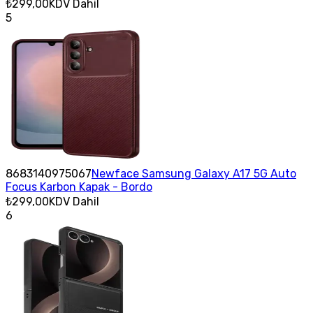
₺299,00
KDV Dahil
5
8683140975067
Newface Samsung Galaxy A17 5G Auto
Focus Karbon Kapak - Bordo
₺299,00
KDV Dahil
6