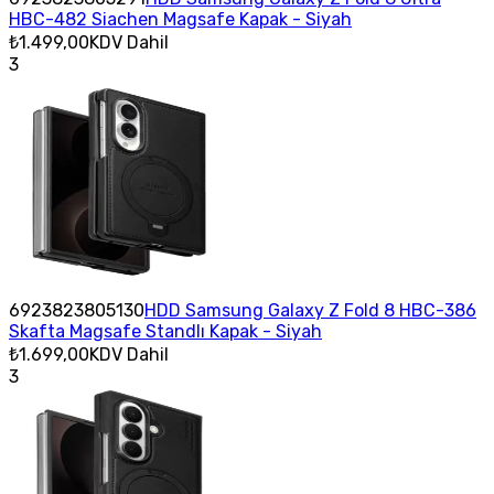
HBC-482 Siachen Magsafe Kapak - Siyah
₺1.499,00
KDV Dahil
3
6923823805130
HDD Samsung Galaxy Z Fold 8 HBC-386
Skafta Magsafe Standlı Kapak - Siyah
₺1.699,00
KDV Dahil
3