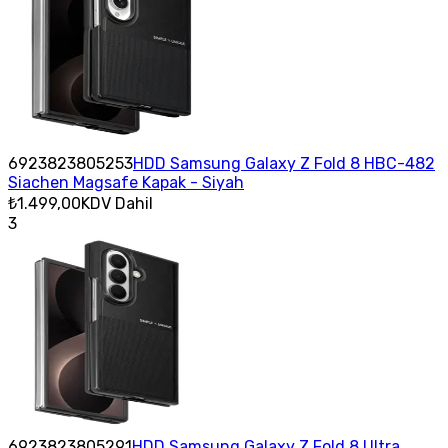
6923823805253
HDD Samsung Galaxy Z Fold 8 HBC-482
Siachen Magsafe Kapak - Siyah
₺1.499,00
KDV Dahil
3
6923823805291
HDD Samsung Galaxy Z Fold 8 Ultra