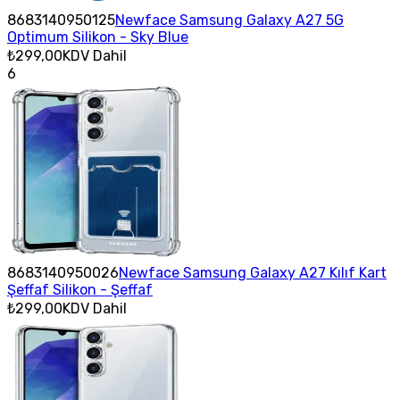
8683140950125
Newface Samsung Galaxy A27 5G
Optimum Silikon - Sky Blue
₺299,00
KDV Dahil
6
8683140950026
Newface Samsung Galaxy A27 Kılıf Kart
Şeffaf Silikon - Şeffaf
₺299,00
KDV Dahil