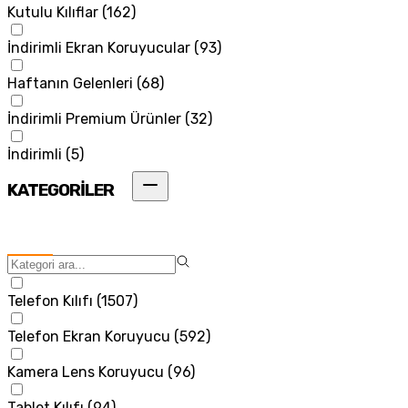
Kutulu Kılıflar
(
162
)
İndirimli Ekran Koruyucular
(
93
)
Haftanın Gelenleri
(
68
)
İndirimli Premium Ürünler
(
32
)
İndirimli
(
5
)
KATEGORİLER
Telefon Kılıfı
(
1507
)
Telefon Ekran Koruyucu
(
592
)
Kamera Lens Koruyucu
(
96
)
Tablet Kılıfı
(
94
)