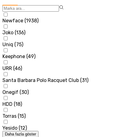
Newface
(
1938
)
Joko
(
136
)
Uniq
(
75
)
Keephone
(
49
)
URR
(
46
)
Santa Barbara Polo Racquet Club
(
31
)
Onegif
(
30
)
HDD
(
18
)
Torras
(
15
)
Yesido
(
12
)
Daha fazla göster