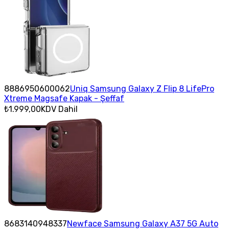
8886950600062
Uniq Samsung Galaxy Z Flip 8 LifePro
Xtreme Magsafe Kapak - Şeffaf
₺1.999,00
KDV Dahil
8683140948337
Newface Samsung Galaxy A37 5G Auto