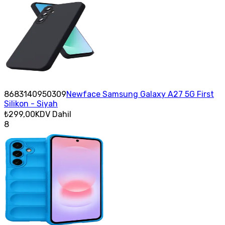
8683140950309
Newface Samsung Galaxy A27 5G First
Silikon - Siyah
₺299,00
KDV Dahil
8