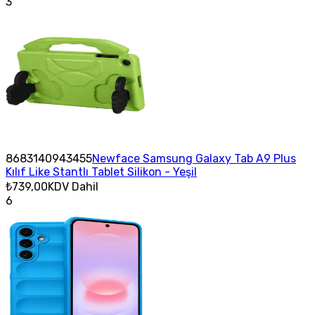
3
8683140943455
Newface Samsung Galaxy Tab A9 Plus
Kılıf Like Stantlı Tablet Silikon - Yeşil
₺739,00
KDV Dahil
6