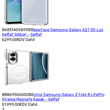
8683140949983
Newface Samsung Galaxy A27 5G Lüx
Şeffaf Silikon - Şeffaf
₺299,00
KDV Dahil
8886950600086
Uniq Samsung Galaxy Z Fold 8 LifePro
Xtreme Magsafe Kapak - Şeffaf
₺1.999,00
KDV Dahil
2