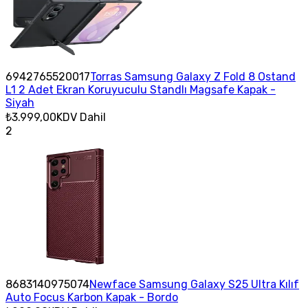
6942765520017
Torras Samsung Galaxy Z Fold 8 Ostand
L1 2 Adet Ekran Koruyuculu Standlı Magsafe Kapak -
Siyah
₺3.999,00
KDV Dahil
2
8683140975074
Newface Samsung Galaxy S25 Ultra Kılıf
Auto Focus Karbon Kapak - Bordo