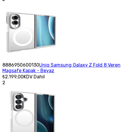
8886950600130
Uniq Samsung Galaxy Z Fold 8 Veren
Magsafe Kapak - Beyaz
₺2.199,00
KDV Dahil
2