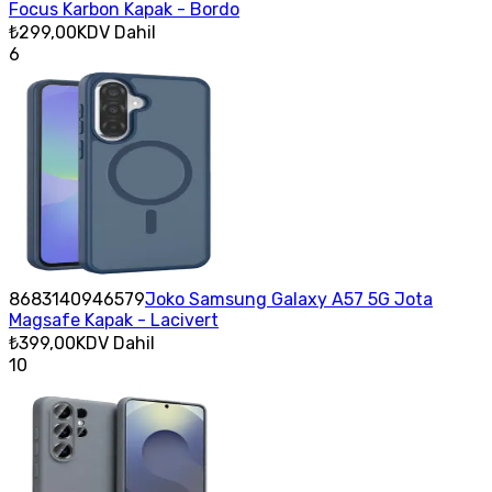
Focus Karbon Kapak - Bordo
₺299,00
KDV Dahil
6
8683140946579
Joko Samsung Galaxy A57 5G Jota
Magsafe Kapak - Lacivert
₺399,00
KDV Dahil
10