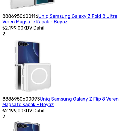
8886950600116
Uniq Samsung Galaxy Z Fold 8 Ultra
Veren Magsafe Kapak - Beyaz
₺2.199,00
KDV Dahil
2
8886950600093
Uniq Samsung Galaxy Z Flip 8 Veren
Magsafe Kapak - Beyaz
₺2.199,00
KDV Dahil
2