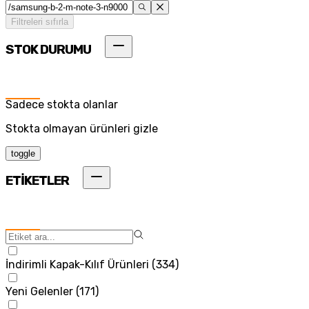
Filtreleri sıfırla
STOK DURUMU
Sadece stokta olanlar
Stokta olmayan ürünleri gizle
toggle
ETİKETLER
İndirimli Kapak-Kılıf Ürünleri
(
334
)
Yeni Gelenler
(
171
)