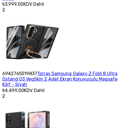
₺3.999,00
KDV Dahil
2
6942765519837
Torras Samsung Galaxy Z Fold 8 Ultra
Ostand Q3 VegSkin 2 Adet Ekran Koruyuculu Magsafe
Kılıf - Siyah
₺4.499,00
KDV Dahil
2