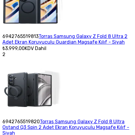
6942765519813
Torras Samsung Galaxy Z Fold 8 Ultra 2
Adet Ekran Koruyuculu Guardian Magsafe Kılıf - Siyah
₺3.999,00
KDV Dahil
2
6942765519820
Torras Samsung Galaxy Z Fold 8 Ultra
Ostand Q3 Spin 2 Adet Ekran Koruyuculu Magsafe Kılıf -
Siyah