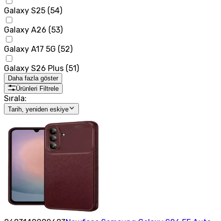
Galaxy S25
(
54
)
Galaxy A26
(
53
)
Galaxy A17 5G
(
52
)
Galaxy S26 Plus
(
51
)
Daha fazla göster
Ürünleri Filtrele
Sırala:
Tarih, yeniden eskiye