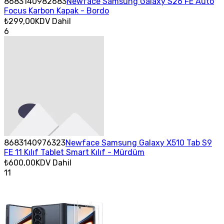
8683140982683
Newface Samsung Galaxy S26 FE Auto
Focus Karbon Kapak - Bordo
₺299,00
KDV Dahil
6
8683140976323
Newface Samsung Galaxy X510 Tab S9
FE 11 Kılıf Tablet Smart Kılıf - Mürdüm
₺600,00
KDV Dahil
11