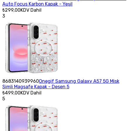
Auto Focus Karbon Kapak - Yeşil
₺299,00
KDV Dahil
3
8683140939960
Onegif Samsung Galaxy A57 5G Misk
Simli Magsafe Kapak - Desen 5
₺499,00
KDV Dahil
5