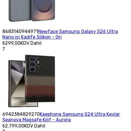
8683140944971
Newface Samsung Galaxy S26 Ultra
Nano içi Kadife Silikon - Gri
₺299,00
KDV Dahil
7
6942384829270
Keephone Samsung S24 Ultra Kevlar
Seanova Magsafe Kılıf - Aurora
₺2.799,00
KDV Dahil