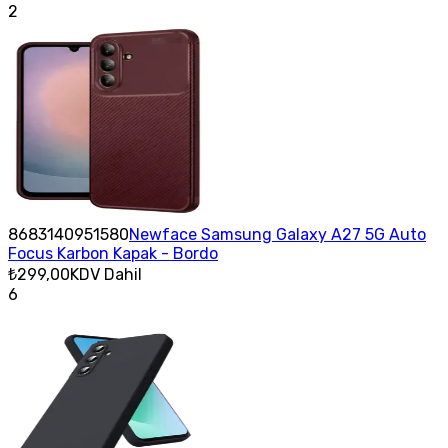
2
8683140951580
Newface Samsung Galaxy A27 5G Auto
Focus Karbon Kapak - Bordo
₺299,00
KDV Dahil
6