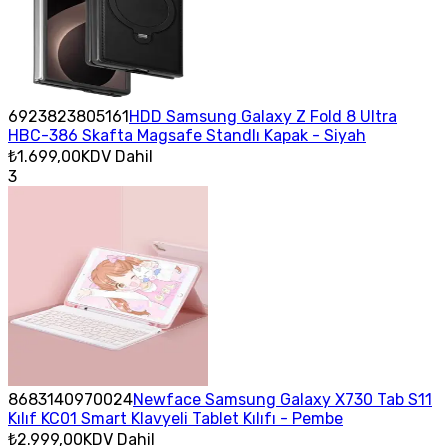
6923823805161
HDD Samsung Galaxy Z Fold 8 Ultra
HBC-386 Skafta Magsafe Standlı Kapak - Siyah
₺1.699,00
KDV Dahil
3
8683140970024
Newface Samsung Galaxy X730 Tab S11
Kılıf KC01 Smart Klavyeli Tablet Kılıfı - Pembe
₺2.999,00
KDV Dahil