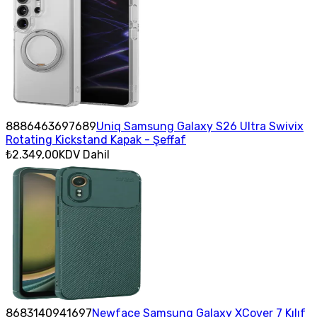
8886463697689
Uniq Samsung Galaxy S26 Ultra Swivix
Rotating Kickstand Kapak - Şeffaf
₺2.349,00
KDV Dahil
8683140941697
Newface Samsung Galaxy XCover 7 Kılıf