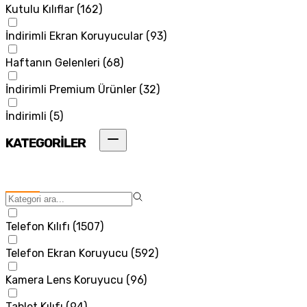
Kutulu Kılıflar
(
162
)
İndirimli Ekran Koruyucular
(
93
)
Haftanın Gelenleri
(
68
)
İndirimli Premium Ürünler
(
32
)
İndirimli
(
5
)
KATEGORİLER
Telefon Kılıfı
(
1507
)
Telefon Ekran Koruyucu
(
592
)
Kamera Lens Koruyucu
(
96
)
Tablet Kılıfı
(
94
)