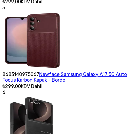
₺299,00
KDV Dahil
5
8683140975067
Newface Samsung Galaxy A17 5G Auto
Focus Karbon Kapak - Bordo
₺299,00
KDV Dahil
6