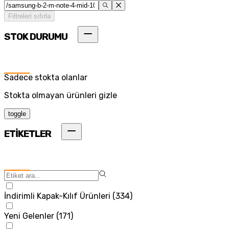
Filtreleri sıfırla
STOK DURUMU
Sadece stokta olanlar
Stokta olmayan ürünleri gizle
toggle
ETİKETLER
İndirimli Kapak-Kılıf Ürünleri
(
334
)
Yeni Gelenler
(
171
)