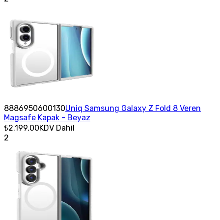
8886950600130
Uniq Samsung Galaxy Z Fold 8 Veren
Magsafe Kapak - Beyaz
₺2.199,00
KDV Dahil
2