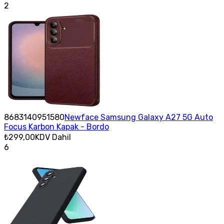
2
8683140951580
Newface Samsung Galaxy A27 5G Auto
Focus Karbon Kapak - Bordo
₺299,00
KDV Dahil
6