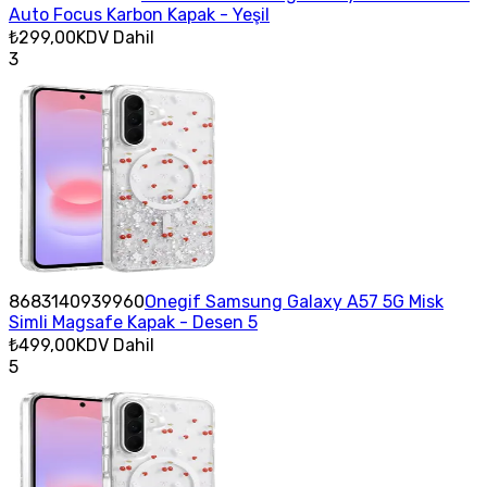
Auto Focus Karbon Kapak - Yeşil
₺299,00
KDV Dahil
3
8683140939960
Onegif Samsung Galaxy A57 5G Misk
Simli Magsafe Kapak - Desen 5
₺499,00
KDV Dahil
5