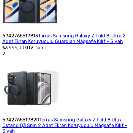
6942765519813
Torras Samsung Galaxy Z Fold 8 Ultra 2
Adet Ekran Koruyuculu Guardian Magsafe Kılıf - Siyah
₺3.999,00
KDV Dahil
2
6942765519820
Torras Samsung Galaxy Z Fold 8 Ultra
Ostand Q3 Spin 2 Adet Ekran Koruyuculu Magsafe Kılıf -
Siyah