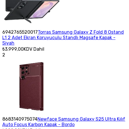
6942765520017
Torras Samsung Galaxy Z Fold 8 Ostand
L1 2 Adet Ekran Koruyuculu Standlı Magsafe Kapak -
Siyah
₺3.999,00
KDV Dahil
2
8683140975074
Newface Samsung Galaxy S25 Ultra Kılıf
Auto Focus Karbon Kapak - Bordo