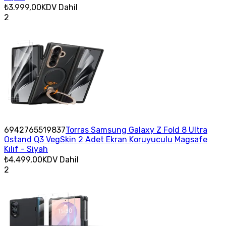
₺3.999,00
KDV Dahil
2
6942765519837
Torras Samsung Galaxy Z Fold 8 Ultra
Ostand Q3 VegSkin 2 Adet Ekran Koruyuculu Magsafe
Kılıf - Siyah
₺4.499,00
KDV Dahil
2