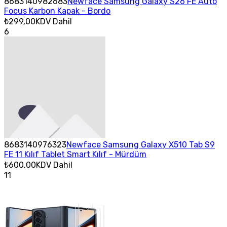
8683140982683
Newface Samsung Galaxy S26 FE Auto
Focus Karbon Kapak - Bordo
₺299,00
KDV Dahil
6
8683140976323
Newface Samsung Galaxy X510 Tab S9
FE 11 Kılıf Tablet Smart Kılıf - Mürdüm
₺600,00
KDV Dahil
11