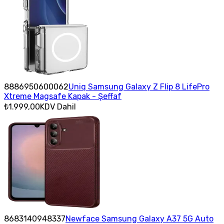
8886950600062
Uniq Samsung Galaxy Z Flip 8 LifePro
Xtreme Magsafe Kapak - Şeffaf
₺1.999,00
KDV Dahil
8683140948337
Newface Samsung Galaxy A37 5G Auto