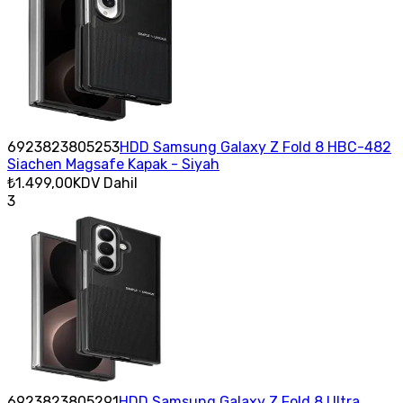
6923823805253
HDD Samsung Galaxy Z Fold 8 HBC-482
Siachen Magsafe Kapak - Siyah
₺1.499,00
KDV Dahil
3
6923823805291
HDD Samsung Galaxy Z Fold 8 Ultra