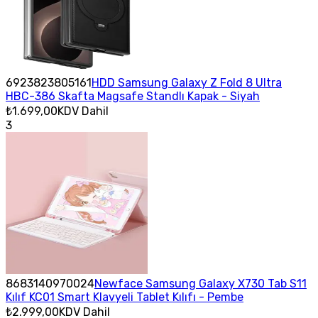
6923823805161
HDD Samsung Galaxy Z Fold 8 Ultra
HBC-386 Skafta Magsafe Standlı Kapak - Siyah
₺1.699,00
KDV Dahil
3
8683140970024
Newface Samsung Galaxy X730 Tab S11
Kılıf KC01 Smart Klavyeli Tablet Kılıfı - Pembe
₺2.999,00
KDV Dahil