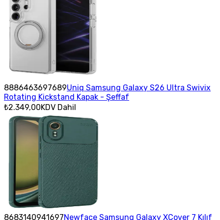
8886463697689
Uniq Samsung Galaxy S26 Ultra Swivix
Rotating Kickstand Kapak - Şeffaf
₺2.349,00
KDV Dahil
8683140941697
Newface Samsung Galaxy XCover 7 Kılıf