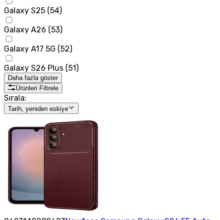
Galaxy S25
(
54
)
Galaxy A26
(
53
)
Galaxy A17 5G
(
52
)
Galaxy S26 Plus
(
51
)
Daha fazla göster
Ürünleri Filtrele
Sırala:
Tarih, yeniden eskiye