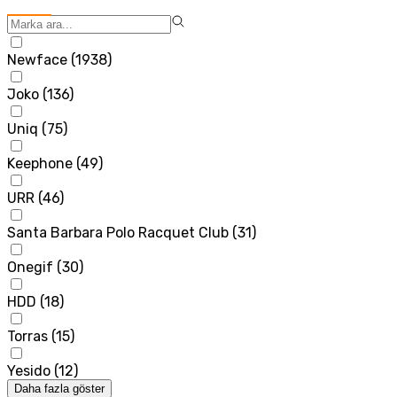
Newface
(
1938
)
Joko
(
136
)
Uniq
(
75
)
Keephone
(
49
)
URR
(
46
)
Santa Barbara Polo Racquet Club
(
31
)
Onegif
(
30
)
HDD
(
18
)
Torras
(
15
)
Yesido
(
12
)
Daha fazla göster