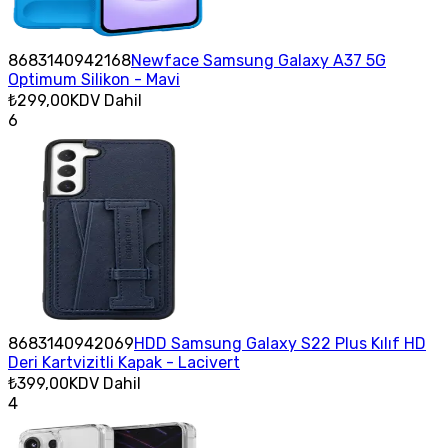
8683140942168
Newface Samsung Galaxy A37 5G
Optimum Silikon - Mavi
₺299,00
KDV Dahil
6
8683140942069
HDD Samsung Galaxy S22 Plus Kılıf HD
Deri Kartvizitli Kapak - Lacivert
₺399,00
KDV Dahil
4