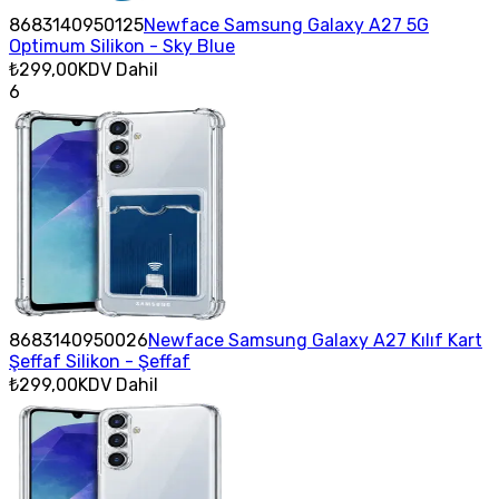
8683140950125
Newface Samsung Galaxy A27 5G
Optimum Silikon - Sky Blue
₺299,00
KDV Dahil
6
8683140950026
Newface Samsung Galaxy A27 Kılıf Kart
Şeffaf Silikon - Şeffaf
₺299,00
KDV Dahil