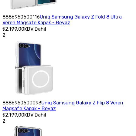
8886950600116
Uniq Samsung Galaxy Z Fold 8 Ultra
Veren Magsafe Kapak - Beyaz
₺2.199,00
KDV Dahil
2
8886950600093
Uniq Samsung Galaxy Z Flip 8 Veren
Magsafe Kapak - Beyaz
₺2.199,00
KDV Dahil
2