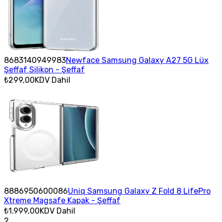
8683140949983
Newface Samsung Galaxy A27 5G Lüx
Şeffaf Silikon - Şeffaf
₺299,00
KDV Dahil
8886950600086
Uniq Samsung Galaxy Z Fold 8 LifePro
Xtreme Magsafe Kapak - Şeffaf
₺1.999,00
KDV Dahil
2