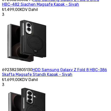
HBC-482 Siachen Magsafe Kapak - Siyah
₺1.499,00
KDV Dahil
3
6923823805130
HDD Samsung Galaxy Z Fold 8 HBC-386
Skafta Magsafe Standlı Kapak - Siyah
₺1.699,00
KDV Dahil
3