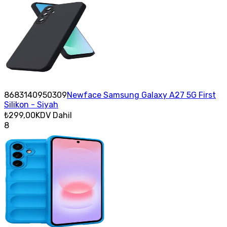
8683140950309
Newface Samsung Galaxy A27 5G First
Silikon - Siyah
₺299,00
KDV Dahil
8