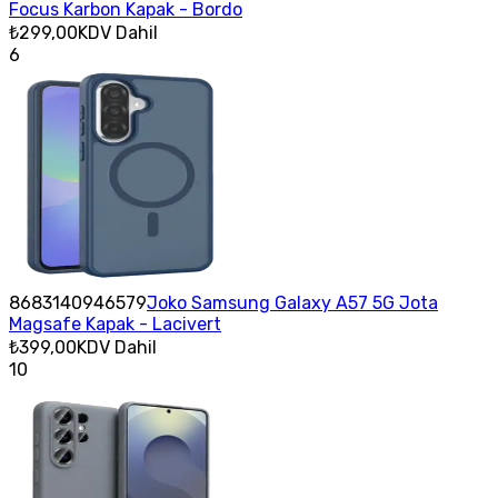
Focus Karbon Kapak - Bordo
₺299,00
KDV Dahil
6
8683140946579
Joko Samsung Galaxy A57 5G Jota
Magsafe Kapak - Lacivert
₺399,00
KDV Dahil
10