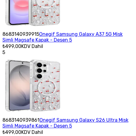
8683140939915
Onegif Samsung Galaxy A37 5G Misk
Simli Magsafe Kapak - Desen 5
₺499,00
KDV Dahil
5
8683140939861
Onegif Samsung Galaxy S26 Ultra Misk
Simli Magsafe Kapak - Desen 5
₺499,00
KDV Dahil