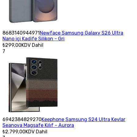
8683140944971
Newface Samsung Galaxy S26 Ultra
Nano içi Kadife Silikon - Gri
₺299,00
KDV Dahil
7
6942384829270
Keephone Samsung S24 Ultra Kevlar
Seanova Magsafe Kılıf - Aurora
₺2.799,00
KDV Dahil