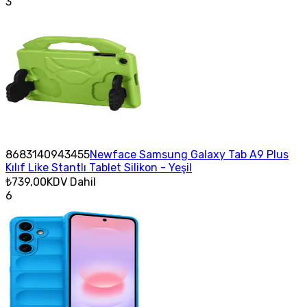
3
8683140943455
Newface Samsung Galaxy Tab A9 Plus
Kılıf Like Stantlı Tablet Silikon - Yeşil
₺739,00
KDV Dahil
6