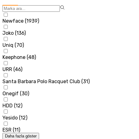
Newface
(
1939
)
Joko
(
136
)
Uniq
(
70
)
Keephone
(
48
)
URR
(
46
)
Santa Barbara Polo Racquet Club
(
31
)
Onegif
(
30
)
HDD
(
12
)
Yesido
(
12
)
ESR
(
11
)
Daha fazla göster