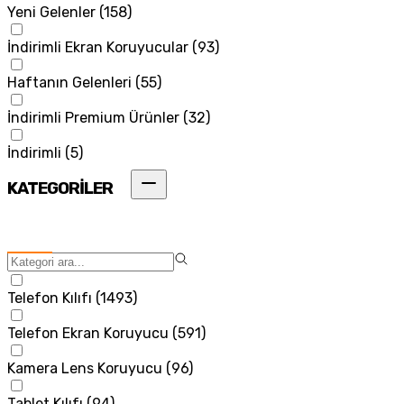
Yeni Gelenler
(
158
)
İndirimli Ekran Koruyucular
(
93
)
Haftanın Gelenleri
(
55
)
İndirimli Premium Ürünler
(
32
)
İndirimli
(
5
)
KATEGORİLER
Telefon Kılıfı
(
1493
)
Telefon Ekran Koruyucu
(
591
)
Kamera Lens Koruyucu
(
96
)
Tablet Kılıfı
(
94
)