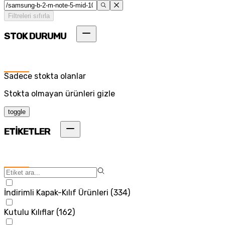
Filtreleri sıfırla
STOK DURUMU
Sadece stokta olanlar
Stokta olmayan ürünleri gizle
toggle
ETİKETLER
İndirimli Kapak-Kılıf Ürünleri
(
334
)
Kutulu Kılıflar
(
162
)