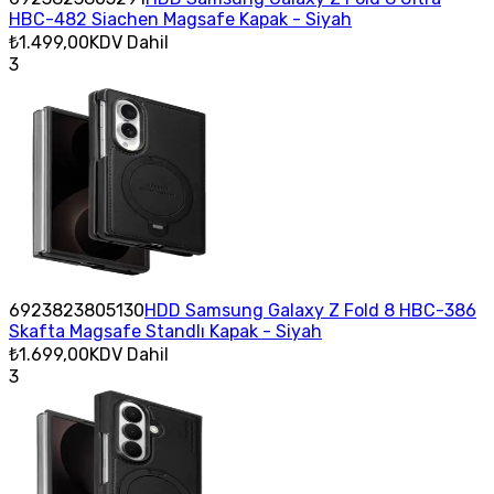
HBC-482 Siachen Magsafe Kapak - Siyah
₺1.499,00
KDV Dahil
3
6923823805130
HDD Samsung Galaxy Z Fold 8 HBC-386
Skafta Magsafe Standlı Kapak - Siyah
₺1.699,00
KDV Dahil
3