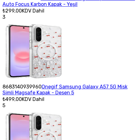
Auto Focus Karbon Kapak - Yeşil
₺299,00
KDV Dahil
3
8683140939960
Onegif Samsung Galaxy A57 5G Misk
Simli Magsafe Kapak - Desen 5
₺499,00
KDV Dahil
5