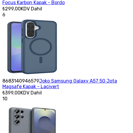
Focus Karbon Kapak - Bordo
₺299,00
KDV Dahil
6
8683140946579
Joko Samsung Galaxy A57 5G Jota
Magsafe Kapak - Lacivert
₺399,00
KDV Dahil
10