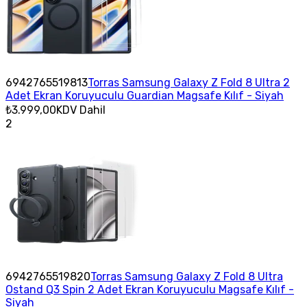
6942765519813
Torras Samsung Galaxy Z Fold 8 Ultra 2
Adet Ekran Koruyuculu Guardian Magsafe Kılıf - Siyah
₺3.999,00
KDV Dahil
2
6942765519820
Torras Samsung Galaxy Z Fold 8 Ultra
Ostand Q3 Spin 2 Adet Ekran Koruyuculu Magsafe Kılıf -
Siyah