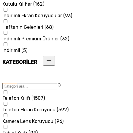
Kutulu Kılıflar
(
162
)
İndirimli Ekran Koruyucular
(
93
)
Haftanın Gelenleri
(
68
)
İndirimli Premium Ürünler
(
32
)
İndirimli
(
5
)
KATEGORİLER
Telefon Kılıfı
(
1507
)
Telefon Ekran Koruyucu
(
592
)
Kamera Lens Koruyucu
(
96
)
Tablet Kılıfı
(
94
)