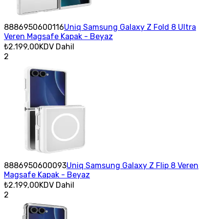
8886950600116
Uniq Samsung Galaxy Z Fold 8 Ultra
Veren Magsafe Kapak - Beyaz
₺2.199,00
KDV Dahil
2
8886950600093
Uniq Samsung Galaxy Z Flip 8 Veren
Magsafe Kapak - Beyaz
₺2.199,00
KDV Dahil
2