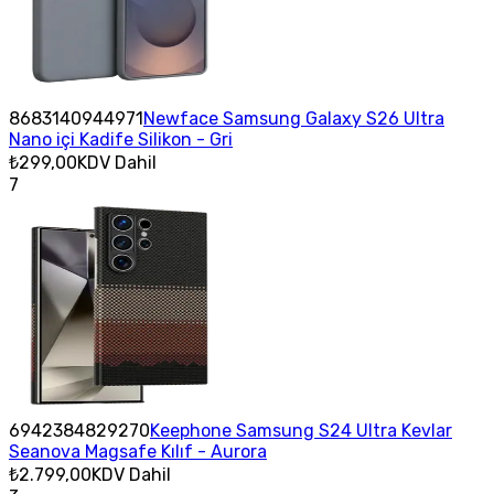
8683140944971
Newface Samsung Galaxy S26 Ultra
Nano içi Kadife Silikon - Gri
₺299,00
KDV Dahil
7
6942384829270
Keephone Samsung S24 Ultra Kevlar
Seanova Magsafe Kılıf - Aurora
₺2.799,00
KDV Dahil