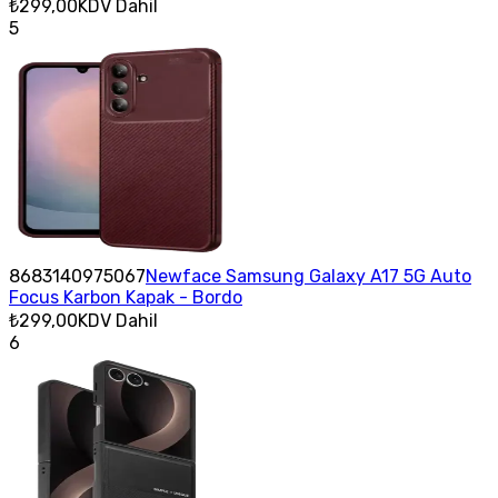
₺299,00
KDV Dahil
5
8683140975067
Newface Samsung Galaxy A17 5G Auto
Focus Karbon Kapak - Bordo
₺299,00
KDV Dahil
6