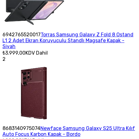
6942765520017
Torras Samsung Galaxy Z Fold 8 Ostand
L1 2 Adet Ekran Koruyuculu Standlı Magsafe Kapak -
Siyah
₺3.999,00
KDV Dahil
2
8683140975074
Newface Samsung Galaxy S25 Ultra Kılıf
Auto Focus Karbon Kapak - Bordo