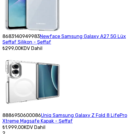
8683140949983
Newface Samsung Galaxy A27 5G Lüx
Şeffaf Silikon - Şeffaf
₺299,00
KDV Dahil
8886950600086
Uniq Samsung Galaxy Z Fold 8 LifePro
Xtreme Magsafe Kapak - Şeffaf
₺1.999,00
KDV Dahil
2