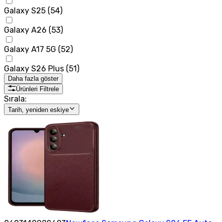
Galaxy S25
(
54
)
Galaxy A26
(
53
)
Galaxy A17 5G
(
52
)
Galaxy S26 Plus
(
51
)
Daha fazla göster
Ürünleri Filtrele
Sırala:
Tarih, yeniden eskiye