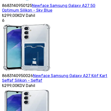
8683140950125
Newface Samsung Galaxy A27 5G
Optimum Silikon - Sky Blue
₺299,00
KDV Dahil
6
8683140950026
Newface Samsung Galaxy A27 Kılıf Kart
Şeffaf Silikon - Şeffaf
₺299,00
KDV Dahil