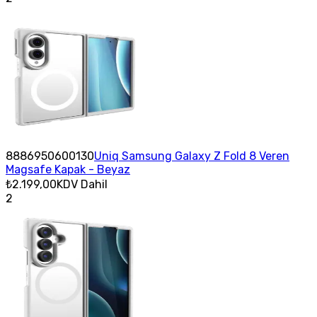
8886950600130
Uniq Samsung Galaxy Z Fold 8 Veren
Magsafe Kapak - Beyaz
₺2.199,00
KDV Dahil
2