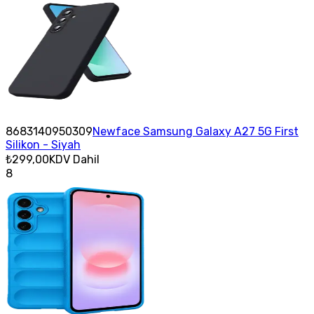
8683140950309
Newface Samsung Galaxy A27 5G First
Silikon - Siyah
₺299,00
KDV Dahil
8