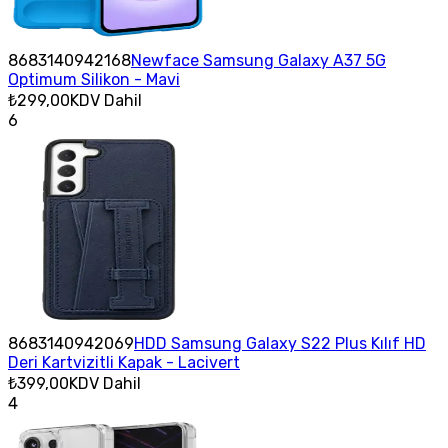
8683140942168
Newface Samsung Galaxy A37 5G
Optimum Silikon - Mavi
₺299,00
KDV Dahil
6
8683140942069
HDD Samsung Galaxy S22 Plus Kılıf HD
Deri Kartvizitli Kapak - Lacivert
₺399,00
KDV Dahil
4