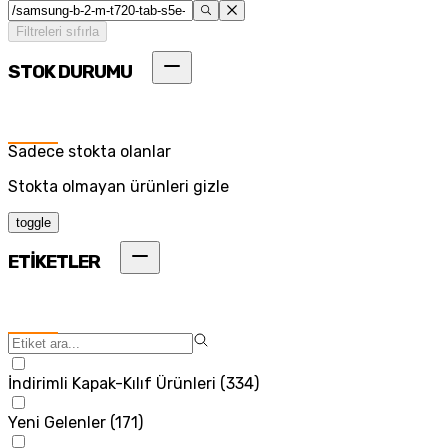
Filtreleri sıfırla
STOK DURUMU
Sadece stokta olanlar
Stokta olmayan ürünleri gizle
toggle
ETİKETLER
İndirimli Kapak-Kılıf Ürünleri
(
334
)
Yeni Gelenler
(
171
)