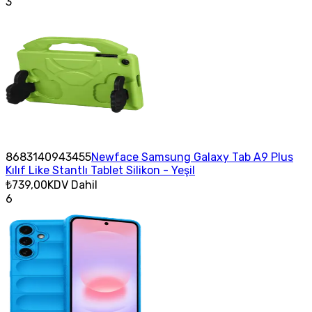
3
8683140943455
Newface Samsung Galaxy Tab A9 Plus
Kılıf Like Stantlı Tablet Silikon - Yeşil
₺739,00
KDV Dahil
6