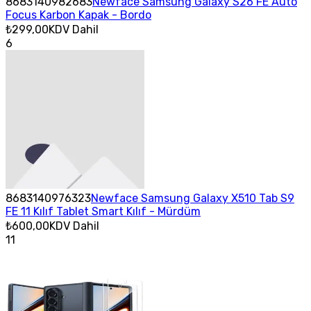
8683140982683
Newface Samsung Galaxy S26 FE Auto
Focus Karbon Kapak - Bordo
₺299,00
KDV Dahil
6
8683140976323
Newface Samsung Galaxy X510 Tab S9
FE 11 Kılıf Tablet Smart Kılıf - Mürdüm
₺600,00
KDV Dahil
11