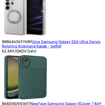
8886463697689
Uniq Samsung Galaxy S26 Ultra Swivix
Rotating Kickstand Kapak - Şeffaf
₺2.349,00
KDV Dahil
8683140941697
Newface Samsung Galaxy XCover 7 Kılıf