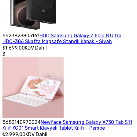
6923823805161
HDD Samsung Galaxy Z Fold 8 Ultra
HBC-386 Skafta Magsafe Standlı Kapak - Siyah
₺1.699,00
KDV Dahil
3
8683140970024
Newface Samsung Galaxy X730 Tab S11
Kılıf KC01 Smart Klavyeli Tablet Kılıfı - Pembe
₺2.999,00
KDV Dahil