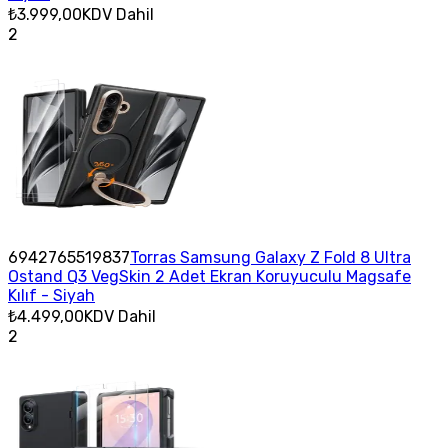
₺3.999,00
KDV Dahil
2
6942765519837
Torras Samsung Galaxy Z Fold 8 Ultra
Ostand Q3 VegSkin 2 Adet Ekran Koruyuculu Magsafe
Kılıf - Siyah
₺4.499,00
KDV Dahil
2