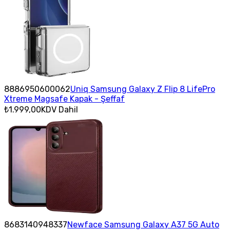
8886950600062
Uniq Samsung Galaxy Z Flip 8 LifePro
Xtreme Magsafe Kapak - Şeffaf
₺1.999,00
KDV Dahil
8683140948337
Newface Samsung Galaxy A37 5G Auto