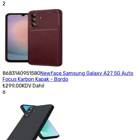
2
8683140951580
Newface Samsung Galaxy A27 5G Auto
Focus Karbon Kapak - Bordo
₺299,00
KDV Dahil
6