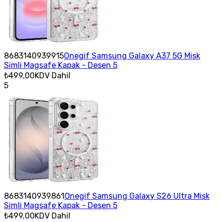
8683140939915
Onegif Samsung Galaxy A37 5G Misk
Simli Magsafe Kapak - Desen 5
₺499,00
KDV Dahil
5
8683140939861
Onegif Samsung Galaxy S26 Ultra Misk
Simli Magsafe Kapak - Desen 5
₺499,00
KDV Dahil