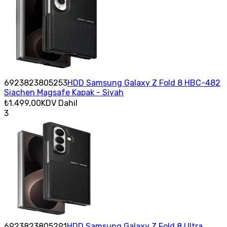
6923823805253
HDD Samsung Galaxy Z Fold 8 HBC-482
Siachen Magsafe Kapak - Siyah
₺1.499,00
KDV Dahil
3
6923823805291
HDD Samsung Galaxy Z Fold 8 Ultra