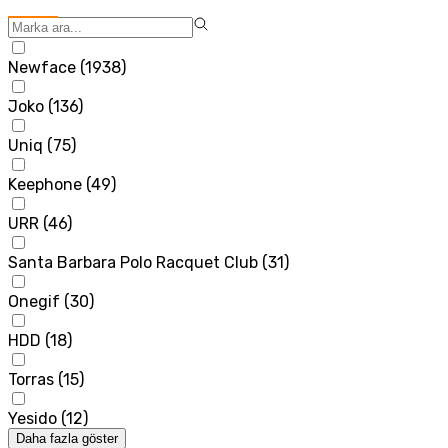
Newface
(
1938
)
Joko
(
136
)
Uniq
(
75
)
Keephone
(
49
)
URR
(
46
)
Santa Barbara Polo Racquet Club
(
31
)
Onegif
(
30
)
HDD
(
18
)
Torras
(
15
)
Yesido
(
12
)
Daha fazla göster