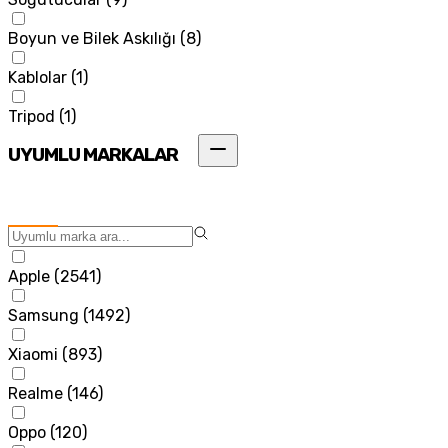
Boyun ve Bilek Askılığı
(
8
)
Kablolar
(
1
)
Tripod
(
1
)
UYUMLU MARKALAR
Apple
(
2541
)
Samsung
(
1492
)
Xiaomi
(
893
)
Realme
(
146
)
Oppo
(
120
)