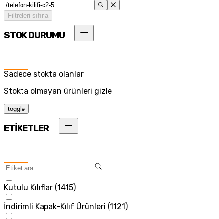
Filtreleri sıfırla
STOK DURUMU
Sadece stokta olanlar
Stokta olmayan ürünleri gizle
toggle
ETİKETLER
Kutulu Kılıflar
(
1415
)
İndirimli Kapak-Kılıf Ürünleri
(
1121
)