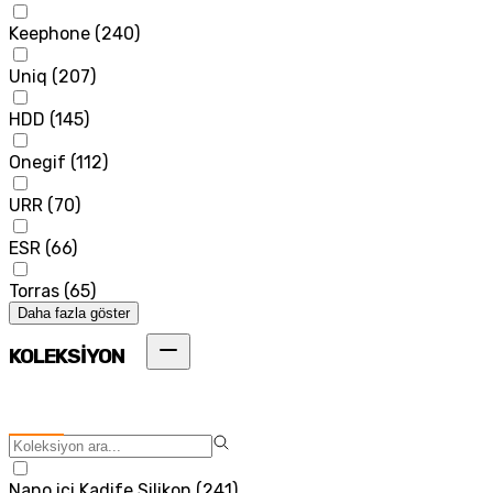
Keephone
(
240
)
Uniq
(
207
)
HDD
(
145
)
Onegif
(
112
)
URR
(
70
)
ESR
(
66
)
Torras
(
65
)
Daha fazla göster
KOLEKSİYON
Nano içi Kadife Silikon
(
241
)