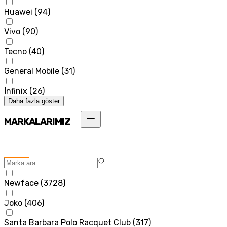
Huawei
(
94
)
Vivo
(
90
)
Tecno
(
40
)
General Mobile
(
31
)
İnfinix
(
26
)
Daha fazla göster
MARKALARIMIZ
Newface
(
3728
)
Joko
(
406
)
Santa Barbara Polo Racquet Club
(
317
)