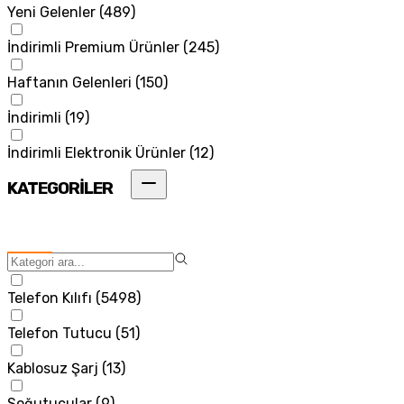
Yeni Gelenler
(
489
)
İndirimli Premium Ürünler
(
245
)
Haftanın Gelenleri
(
150
)
İndirimli
(
19
)
İndirimli Elektronik Ürünler
(
12
)
KATEGORİLER
Telefon Kılıfı
(
5498
)
Telefon Tutucu
(
51
)
Kablosuz Şarj
(
13
)
Soğutucular
(
9
)