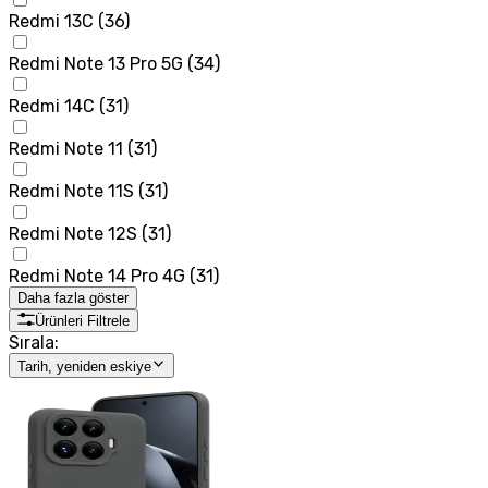
Redmi 13C
(
36
)
Redmi Note 13 Pro 5G
(
34
)
Redmi 14C
(
31
)
Redmi Note 11
(
31
)
Redmi Note 11S
(
31
)
Redmi Note 12S
(
31
)
Redmi Note 14 Pro 4G
(
31
)
Daha fazla göster
Ürünleri Filtrele
Sırala:
Tarih, yeniden eskiye