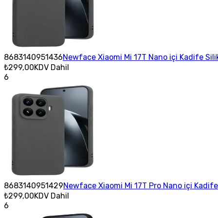
8683140951436
Newface Xiaomi Mi 17T Nano içi Kadife Sili
₺299,00
KDV Dahil
6
8683140951429
Newface Xiaomi Mi 17T Pro Nano içi Kadife 
₺299,00
KDV Dahil
6