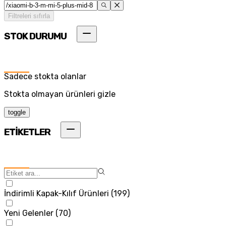
Filtreleri sıfırla
STOK DURUMU
Sadece stokta olanlar
Stokta olmayan ürünleri gizle
toggle
ETİKETLER
İndirimli Kapak-Kılıf Ürünleri
(
199
)
Yeni Gelenler
(
70
)