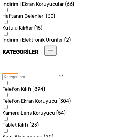
İndirimli Ekran Koruyucular
(
66
)
Haftanın Gelenleri
(
30
)
Kutulu Kılıflar
(
15
)
İndirimli Elektronik Ürünler
(
2
)
KATEGORİLER
Telefon Kılıfı
(
894
)
Telefon Ekran Koruyucu
(
304
)
Kamera Lens Koruyucu
(
54
)
Tablet Kılıfı
(
23
)
Saat Aksesuarları
(
20
)