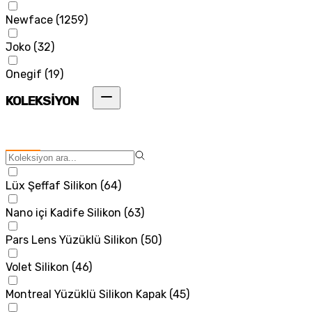
Newface
(
1259
)
Joko
(
32
)
Onegif
(
19
)
KOLEKSİYON
Lüx Şeffaf Silikon
(
64
)
Nano içi Kadife Silikon
(
63
)
Pars Lens Yüzüklü Silikon
(
50
)
Volet Silikon
(
46
)
Montreal Yüzüklü Silikon Kapak
(
45
)