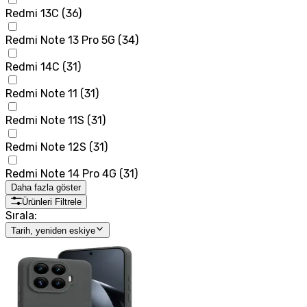
Redmi 13C
(
36
)
Redmi Note 13 Pro 5G
(
34
)
Redmi 14C
(
31
)
Redmi Note 11
(
31
)
Redmi Note 11S
(
31
)
Redmi Note 12S
(
31
)
Redmi Note 14 Pro 4G
(
31
)
Daha fazla göster
Ürünleri Filtrele
Sırala:
Tarih, yeniden eskiye