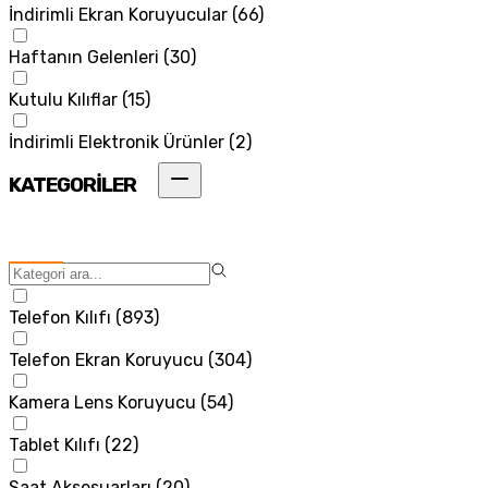
İndirimli Ekran Koruyucular
(
66
)
Haftanın Gelenleri
(
30
)
Kutulu Kılıflar
(
15
)
İndirimli Elektronik Ürünler
(
2
)
KATEGORİLER
Telefon Kılıfı
(
893
)
Telefon Ekran Koruyucu
(
304
)
Kamera Lens Koruyucu
(
54
)
Tablet Kılıfı
(
22
)
Saat Aksesuarları
(
20
)