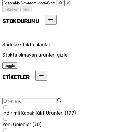
Filtreleri sıfırla
STOK DURUMU
Sadece stokta olanlar
Stokta olmayan ürünleri gizle
toggle
ETİKETLER
İndirimli Kapak-Kılıf Ürünleri
(
199
)
Yeni Gelenler
(
70
)