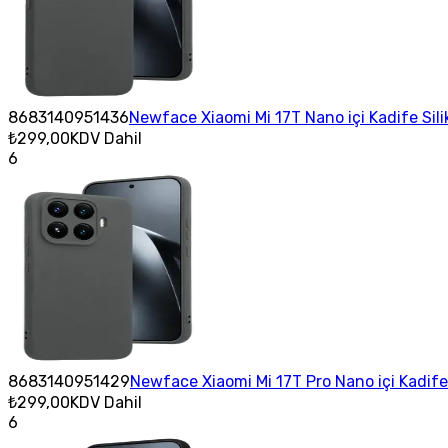
8683140951436
Newface Xiaomi Mi 17T Nano içi Kadife Sili
₺299,00
KDV Dahil
6
8683140951429
Newface Xiaomi Mi 17T Pro Nano içi Kadife 
₺299,00
KDV Dahil
6