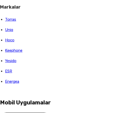
Markalar
Torras
Uniq
Hoco
Keephone
Yesido
ESR
Energea
Mobil Uygulamalar