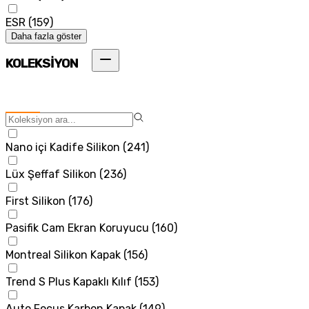
ESR
(
159
)
Daha fazla göster
KOLEKSİYON
Nano içi Kadife Silikon
(
241
)
Lüx Şeffaf Silikon
(
236
)
First Silikon
(
176
)
Pasifik Cam Ekran Koruyucu
(
160
)
Montreal Silikon Kapak
(
156
)
Trend S Plus Kapaklı Kılıf
(
153
)
Auto Focus Karbon Kapak
(
149
)