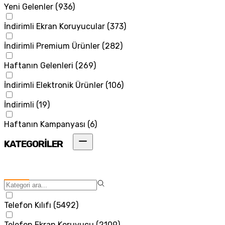
Yeni Gelenler
(
936
)
İndirimli Ekran Koruyucular
(
373
)
İndirimli Premium Ürünler
(
282
)
Haftanın Gelenleri
(
269
)
İndirimli Elektronik Ürünler
(
106
)
İndirimli
(
19
)
Haftanın Kampanyası
(
6
)
KATEGORİLER
Telefon Kılıfı
(
5492
)
Telefon Ekran Koruyucu
(
2109
)