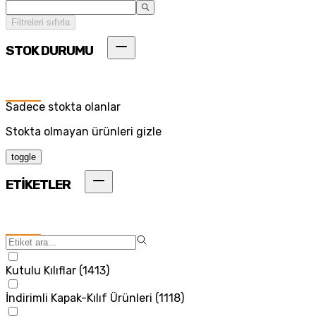
Filtreleri sıfırla
STOK DURUMU
Sadece stokta olanlar
Stokta olmayan ürünleri gizle
toggle
ETİKETLER
Kutulu Kılıflar
(
1413
)
İndirimli Kapak-Kılıf Ürünleri
(
1118
)