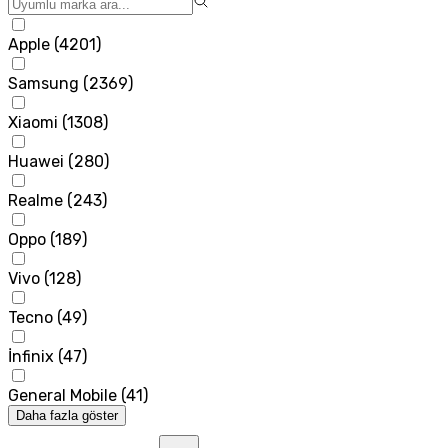
Apple
(
4201
)
Samsung
(
2369
)
Xiaomi
(
1308
)
Huawei
(
280
)
Realme
(
243
)
Oppo
(
189
)
Vivo
(
128
)
Tecno
(
49
)
İnfinix
(
47
)
General Mobile
(
41
)
Daha fazla göster