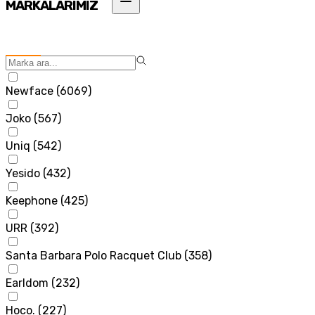
MARKALARIMIZ
Newface
(
6069
)
Joko
(
567
)
Uniq
(
542
)
Yesido
(
432
)
Keephone
(
425
)
URR
(
392
)
Santa Barbara Polo Racquet Club
(
358
)
Earldom
(
232
)
Hoco.
(
227
)