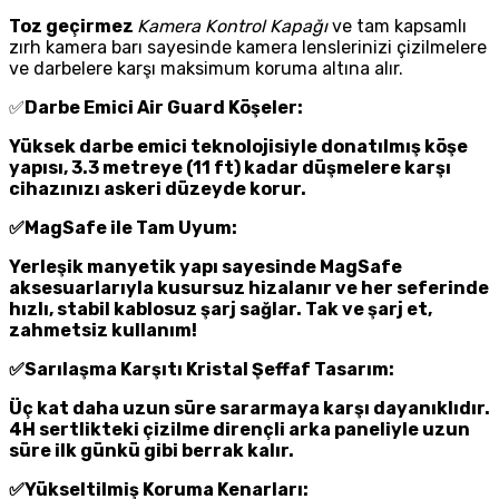
Toz geçirmez
Kamera Kontrol Kapağı
ve tam kapsamlı
zırh kamera barı sayesinde kamera lenslerinizi çizilmelere
ve darbelere karşı maksimum koruma altına alır.
✅
Darbe Emici Air Guard Köşeler:
Yüksek darbe emici teknolojisiyle donatılmış köşe
yapısı, 3.3 metreye (11 ft) kadar düşmelere karşı
cihazınızı askeri düzeyde korur.
✅MagSafe ile Tam Uyum:
Yerleşik manyetik yapı sayesinde MagSafe
aksesuarlarıyla kusursuz hizalanır ve her seferinde
hızlı, stabil kablosuz şarj sağlar. Tak ve şarj et,
zahmetsiz kullanım!
✅Sarılaşma Karşıtı Kristal Şeffaf Tasarım:
Üç kat daha uzun süre sararmaya karşı dayanıklıdır.
4H sertlikteki çizilme dirençli arka paneliyle uzun
süre ilk günkü gibi berrak kalır.
✅Yükseltilmiş Koruma Kenarları: