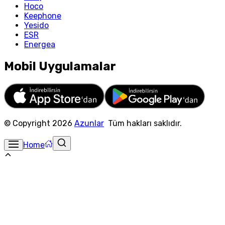
Hoco
Keephone
Yesido
ESR
Energea
Mobil Uygulamalar
© Copyright
2026
Azunlar
Tüm hakları saklıdır.
Home