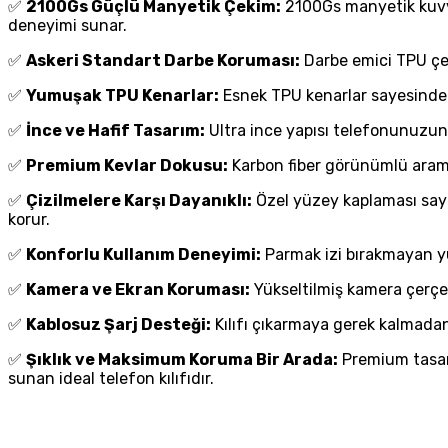
✅
2100Gs Güçlü Manyetik Çekim:
2100Gs manyetik kuvvet
deneyimi sunar.
✅
Askeri Standart Darbe Koruması:
Darbe emici TPU çer
✅
Yumuşak TPU Kenarlar:
Esnek TPU kenarlar sayesinde kı
✅
İnce ve Hafif Tasarım:
Ultra ince yapısı telefonunuzun 
✅
Premium Kevlar Dokusu:
Karbon fiber görünümlü arami
✅
Çizilmelere Karşı Dayanıklı:
Özel yüzey kaplaması saye
korur.
✅
Konforlu Kullanım Deneyimi:
Parmak izi bırakmayan yü
✅
Kamera ve Ekran Koruması:
Yükseltilmiş kamera çerçe
✅
Kablosuz Şarj Desteği:
Kılıfı çıkarmaya gerek kalmadan 
✅
Şıklık ve Maksimum Koruma Bir Arada:
Premium tasarı
sunan ideal telefon kılıfıdır.