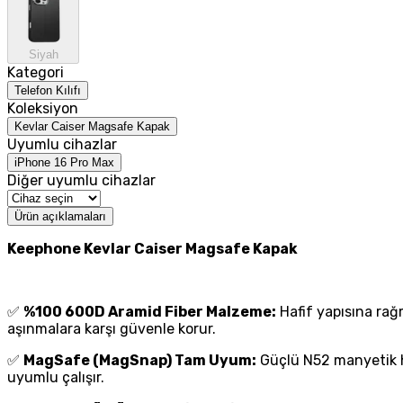
Siyah
Kategori
Telefon Kılıfı
Koleksiyon
Kevlar Caiser Magsafe Kapak
Uyumlu cihazlar
iPhone 16 Pro Max
Diğer uyumlu cihazlar
Ürün açıklamaları
Keephone Kevlar Caiser Magsafe Kapak
✅
%100 600D Aramid Fiber Malzeme:
Hafif yapısına rağ
aşınmalara karşı güvenle korur.
✅
MagSafe (MagSnap) Tam Uyum:
Güçlü N52 manyetik h
uyumlu çalışır.