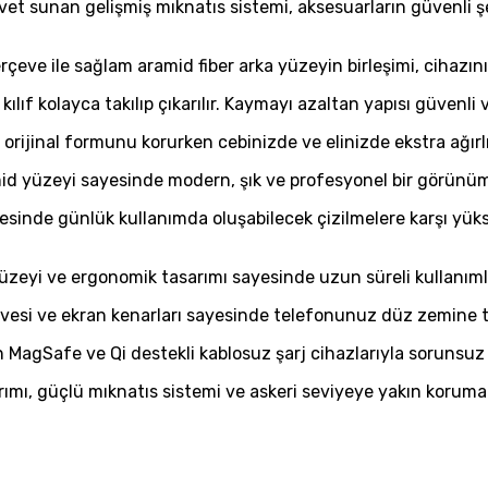
 sunan gelişmiş mıknatıs sistemi, aksesuarların güvenli şek
çeve ile sağlam aramid fiber arka yüzeyin birleşimi, cihazını
lıf kolayca takılıp çıkarılır. Kaymayı azaltan yapısı güvenli v
orijinal formunu korurken cebinizde ve elinizde ekstra ağırl
d yüzeyi sayesinde modern, şık ve profesyonel bir görünüm
sinde günlük kullanımda oluşabilecek çizilmelere karşı yü
zeyi ve ergonomik tasarımı sayesinde uzun süreli kullanımla
vesi ve ekran kenarları sayesinde telefonunuz düz zemine t
MagSafe ve Qi destekli kablosuz şarj cihazlarıyla sorunsuz şe
mı, güçlü mıknatıs sistemi ve askeri seviyeye yakın koruma ö