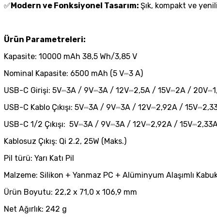
✅
Modern ve Fonksiyonel Tasarım:
Şık, kompakt ve yenil
Ürün Parametreleri:
Kapasite: 10000 mAh 38,5 Wh/3,85 V
Nominal Kapasite: 6500 mAh (5 V⎓3 A)
USB-C Girişi: 5V⎓3A / 9V⎓3A / 12V⎓2,5A / 15V⎓2A / 20V⎓
USB-C Kablo Çıkışı: 5V⎓3A / 9V⎓3A / 12V⎓2,92A / 15V⎓2,3
USB-C 1/2 Çıkışı: 5V⎓3A / 9V⎓3A / 12V⎓2,92A / 15V⎓2,33
Kablosuz Çıkış: Qi 2.2, 25W (Maks.)
Pil türü: Yarı Katı Pil
Malzeme: Silikon + Yanmaz PC + Alüminyum Alaşımlı Kab
Ürün Boyutu: 22,2 x 71,0 x 106,9 mm
Net Ağırlık: 242 g