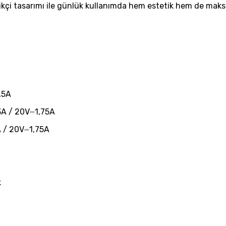
ikçi tasarımı ile günlük kullanımda hem estetik hem de maks
1,5A
3A / 20V⎓1,75A
A / 20V⎓1,75A
uk