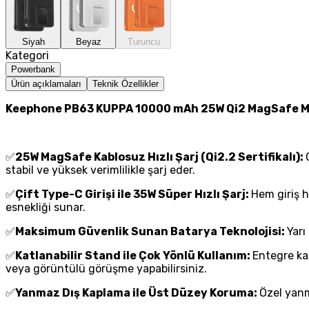
Siyah
Beyaz
Turuncu
Kategori
Powerbank
Ürün açıklamaları
Teknik Özellikler
Keephone PB63 KUPPA 10000 mAh 25W Qi2 MagSafe Ma
✅
25W MagSafe Kablosuz Hızlı Şarj (Qi2.2 Sertifikalı):
stabil ve yüksek verimlilikle şarj eder.
✅
Çift Type-C Girişi ile 35W Süper Hızlı Şarj:
Hem giriş h
esnekliği sunar.
✅
Maksimum Güvenlik Sunan Batarya Teknolojisi:
Yarı
✅
Katlanabilir Stand ile Çok Yönlü Kullanım:
Entegre kat
veya görüntülü görüşme yapabilirsiniz.
✅
Yanmaz Dış Kaplama ile Üst Düzey Koruma:
Özel yanm