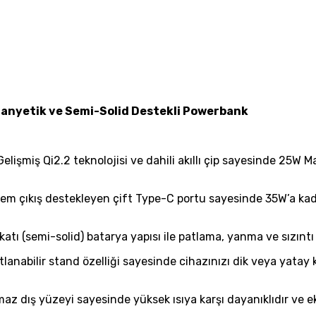
nyetik ve Semi-Solid Destekli Powerbank
Gelişmiş Qi2.2 teknolojisi ve dahili akıllı çip sayesinde 25W 
em çıkış destekleyen çift Type-C portu sayesinde 35W’a kadar h
 katı (semi-solid) batarya yapısı ile patlama, yanma ve sızıntı r
lanabilir stand özelliği sayesinde cihazınızı dik veya yatay
az dış yüzeyi sayesinde yüksek ısıya karşı dayanıklıdır ve ek