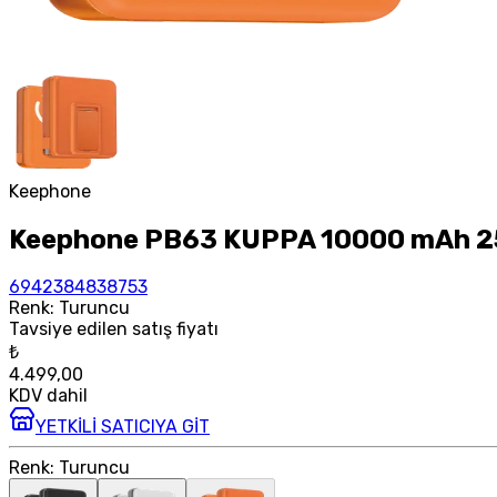
Keephone
Keephone PB63 KUPPA 10000 mAh 25W
6942384838753
Renk
:
Turuncu
Tavsiye edilen satış fiyatı
₺
4.499,00
KDV dahil
YETKİLİ SATICIYA GİT
Renk
:
Turuncu