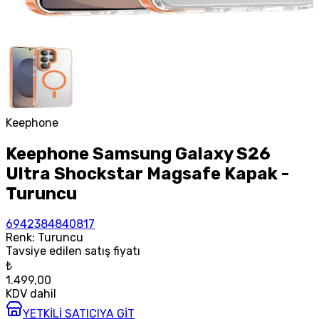
Keephone
Keephone Samsung Galaxy S26
Ultra Shockstar Magsafe Kapak -
Turuncu
6942384840817
Renk
:
Turuncu
Tavsiye edilen satış fiyatı
₺
1.499,00
KDV dahil
YETKİLİ SATICIYA GİT