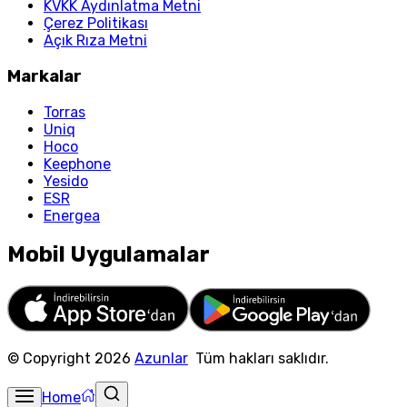
KVKK Aydınlatma Metni
Çerez Politikası
Açık Rıza Metni
Markalar
Torras
Uniq
Hoco
Keephone
Yesido
ESR
Energea
Mobil Uygulamalar
© Copyright
2026
Azunlar
Tüm hakları saklıdır.
Home