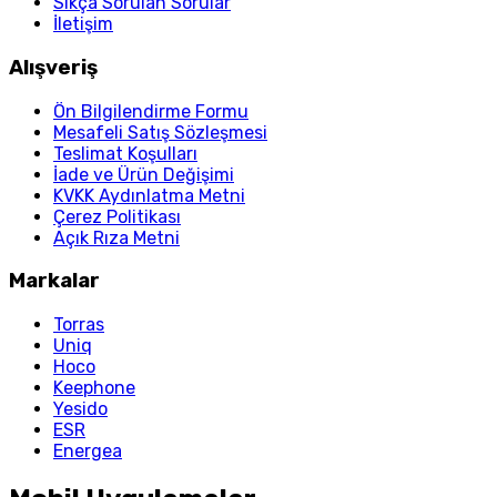
Sıkça Sorulan Sorular
İletişim
Alışveriş
Ön Bilgilendirme Formu
Mesafeli Satış Sözleşmesi
Teslimat Koşulları
İade ve Ürün Değişimi
KVKK Aydınlatma Metni
Çerez Politikası
Açık Rıza Metni
Markalar
Torras
Uniq
Hoco
Keephone
Yesido
ESR
Energea