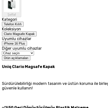
Şeffaf
Kategori
Telefon Kılıfı
Koleksiyon
Clario Magsafe Kapak
Uyumlu cihazlar
iPhone 16 Plus
Diğer uyumlu cihazlar
Ürün açıklamaları
Uniq Clario Magsafe Kapak
Sürdürülebilirliği modern tasarım ve üstün koruma ile birl
güvenle kullanın!
✅
%50 Geri Dönüştürülmüş Plastik Malzeme