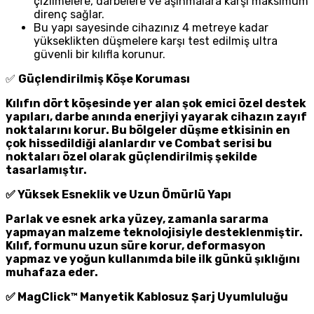
çizilmelere, darbelere ve aşınmalara karşı maksimum
direnç sağlar.
Bu yapı sayesinde cihazınız 4 metreye kadar
yükseklikten düşmelere karşı test edilmiş ultra
güvenli bir kılıfla korunur.
✅
Güçlendirilmiş Köşe Koruması
Kılıfın dört köşesinde yer alan şok emici özel destek
yapıları, darbe anında enerjiyi yayarak cihazın zayıf
noktalarını korur. Bu bölgeler düşme etkisinin en
çok hissedildiği alanlardır ve Combat serisi bu
noktaları özel olarak güçlendirilmiş şekilde
tasarlamıştır.
✅ Yüksek Esneklik ve Uzun Ömürlü Yapı
Parlak ve esnek arka yüzey, zamanla sararma
yapmayan malzeme teknolojisiyle desteklenmiştir.
Kılıf, formunu uzun süre korur, deformasyon
yapmaz ve yoğun kullanımda bile ilk günkü şıklığını
muhafaza eder.
✅ MagClick™ Manyetik Kablosuz Şarj Uyumluluğu