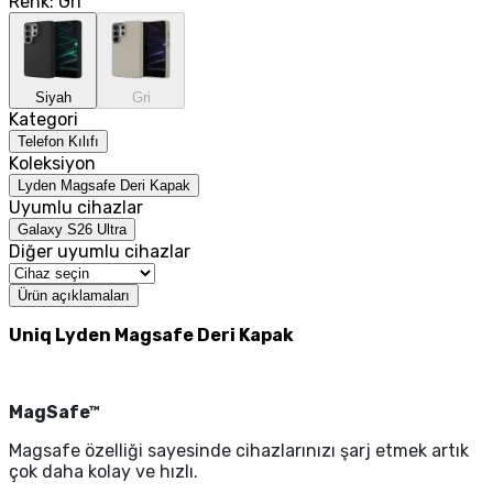
Renk
:
Gri
Siyah
Gri
Kategori
Telefon Kılıfı
Koleksiyon
Lyden Magsafe Deri Kapak
Uyumlu cihazlar
Galaxy S26 Ultra
Diğer uyumlu cihazlar
Ürün açıklamaları
Uniq Lyden Magsafe Deri Kapak
MagSafe™
Magsafe özelliği sayesinde cihazlarınızı şarj etmek artık
çok daha kolay ve hızlı.